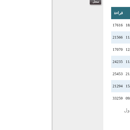
قراءة
17616
18
21566
11
17070
12
24235
11
25453
21
21294
15
33259
09
دول