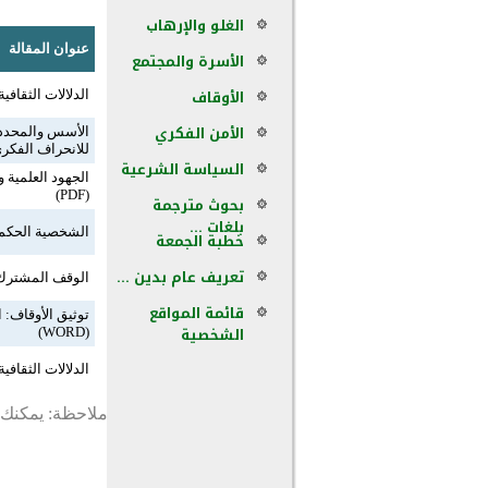
الغلو والإرهاب
عنوان المقالة
الأسرة والمجتمع
الأوقاف
الدلالات الثقافية 
الأمن الفكري
الأسس والمحددات
للانحراف الفكري (RD
السياسة الشرعية
الجهود العلمية 
(PDF)
بحوث مترجمة
بلغات ...
الشخصية الحكمية 
خطبة الجمعة
تعريف عام بدين ...
الوقف المشترك: ا
قائمة المواقع
توثيق الأوقاف: 
الشخصية
(WORD)
الدلالات الثقافي
ملاحظة: يمكنك ت