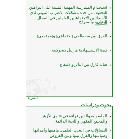
استخدام الممارسة المهنية المبنية على البراهين
للتخفيف من حدة مشكلات الاغتراب المهني لدى
الأخصائيين الاجتماعيين العاملين في المجال
النظرية والنموذج
التنموي
الفرق بين مصطلحي (اجتماعي) و(مجتمعي)
قصة الاستشهادية مارييل ديجوكييه
هناك فارق بين التأثر والانتفاع
المزيد
بحوث ودراسات
الماسونية والدين قراءة في فتاوى الأزهر
والمجمع الفقهي واللجنة الدائمة
التساؤلات في البحث العلمي، ماهيتها وأهدافها
وصياغتها والفرق بينها وبين الفروض