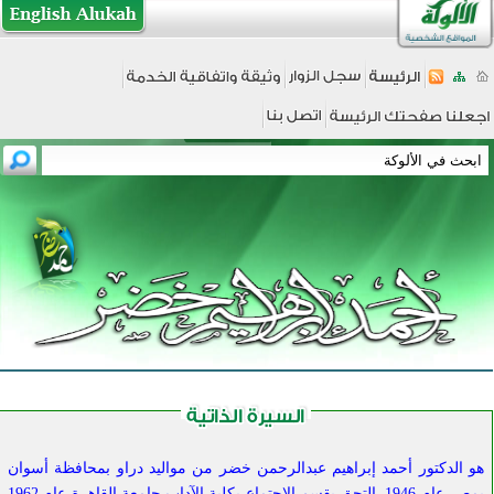
هو الدكتور أحمد إبراهيم عبدالرحمن خضر من مواليد دراو بمحافظة أسوان
بمصر عام 1946. التحق بقسم الاجتماع بكلية الآداب جامعة القاهرة عام 1962