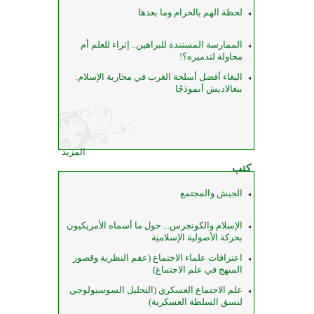
لحظة الهم بالحرام وما بعدها
الممارسة المستندة للبراهين.. إثراء للعلم أم
محاولة لتدميره؟!
البغاء أفضل أسلحة الغرب في محاربة الإسلام:
بنغالاديش أنموذجًا
المزيد
كتب
الجيش والمجتمع
الإسلام والكونجرس... حول ما أسماه الأمريكيون
بحركة الأصولية الإسلامية
اعترافات علماء الاجتماع (عقم النظرية وقصور
المنهج في علم الاجتماع)
علم الاجتماع العسكري (التحليل السوسيولوجي
لنسق السلطة العسكرية)