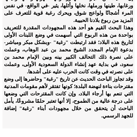
ورغابها، طينها ورملها، نخلها وأثلها، يثير -في الواقع- في نفس
المرء أشجانًا ولواعج شوق، ويحرك رغبة قوية للتعرف على
المزيد من ربوع بلادنا الحبيبة.
وهذا البحث القيم هو أحد هذه المجهودات المقدرة للتعريف
بواحدة من هذه الربوع التي أسهمت في وضع اللبنات الأولى
لتاريخ هذه البلاد؛ فقد ارتبطت "رغبة" -وبشكل مبكر ومباشر-
بدعوة الإمام المجدد الشيخ محمد بن عبد الوهاب، وعملت
على نصرة ذلك التحالف الكبير بينه وبين الإمام محمد بن
سعود، في بداية عهد إنشاء الدولة السعودية الأولى، وعملت
على نصرته في وقت كانت الحرب عليه على أشدها.
وقد تجاوز الباحث الحديث عن تاريخ "رغبة" وحاضرها إلى وضع
مقترحات بناءة لنهضة البلدة؛ كونها تفتقر لأهم مقومات المدنية
التي تنعم بها أرجاء البلاد، وإن كانت المقترحات التي وضعها
على درجة عالية من الطموح، إلا أنها تعتبر حلمًا مشروعًا، يأمل
الباحث أن يتحقق من خلال مجهودات أبناء "رغبة" إضافة
للجهد الرسمي.