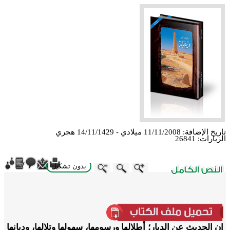
تاريخ الإضافة:
11/11/2008 ميلادي - 14/11/1429 هجري
الزيارات:
26841
بدون تشكيل
ebook
Twitter
WhatsApp
X
LinkedIn
Telegram
Messenger
إن الحديث عن الديار؛ أطلالها ورسومها، سهولها وتلالها، وديانها