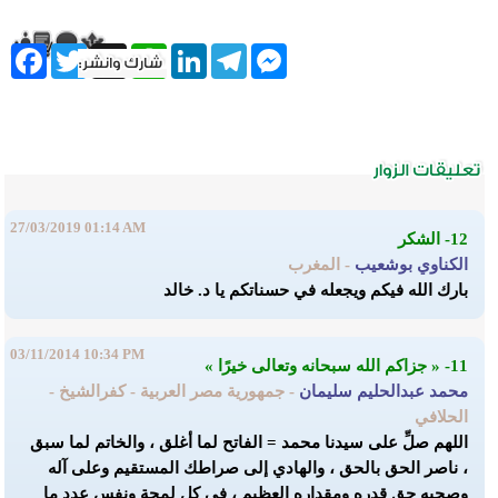
ebook
Twitter
WhatsApp
X
LinkedIn
Telegram
Messenger
27/03/2019 01:14 AM
12- الشكر
الكناوي بوشعيب
- المغرب
بارك الله فيكم ويجعله في حسناتكم يا د. خالد
03/11/2014 10:34 PM
11- « جزاكم الله سبحانه وتعالى خيرًا »
محمد عبدالحليم سليمان
- جمهورية مصر العربية - كفرالشيخ -
الحلافي
اللهم صلِّ على سيدنا محمد = الفاتح لما أغلق ، والخاتم لما سبق
، ناصر الحق بالحق ، والهادي إلى صراطك المستقيم وعلى آله
وصحبه حق قدره ومقداره العظيم ، في كل لمحة ونفس عدد ما