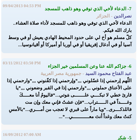
09/04/2013 04:53 PM
7- الدعاء لأخي الذي توفي وهو ذاهب للمسجد
نصرالدين
- الجزائر
الدعاء لأخي الذي توفي وهو ذاهب للمسجد لأداء صلاة العشاء..
بارك الله فيكم.
كلّ مسلم هو أخ لي على حدود المحيط الهادي يعيش أو في وسط
آسيا أو في أدغال إفريقيا أو في أوربا أو أميركا أو أقيانوسيا...
03/11/2012 03:50 PM
6- جزاكم الله عنا وعن المسلمين خير الجزاء
عبد الفتاح محمود السيد
- جمهورية مصر العربية
اللّهم إرحمني إذا غسّلوني ,,,*وإرحمني إذا كفّنوني ,,,*وارحمني إذا
على الأعناق حملوني ,,,*وارحمني إذا في القبر وضعوني ,,,*يا
قارئ خطي لا تبكــــي علــــــــى مَوتي...*فاليومُ أنا معـــــكَ
وغـــــداً في الــــــتراب...*فإن عشتُ فإني معك وإن مت
فاللذكــــرى..*ويا ماراً على قبري لا تعجب من أمــــري...*بالأمسِ
كنتُ معك وغداً أنتَ معـــــــــــــي...*...
16/09/2012 07:00 AM
5- شكر