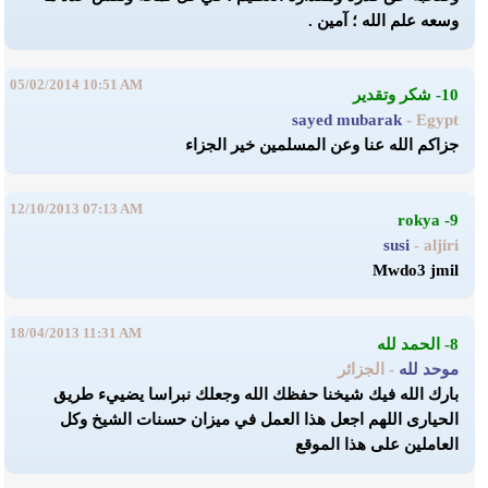
وسعه علم الله ؛ آمين .
05/02/2014 10:51 AM
10- شكر وتقدير
sayed mubarak
- Egypt
جزاكم الله عنا وعن المسلمين خير الجزاء
12/10/2013 07:13 AM
9- rokya
susi
- aljiri
Mwdo3 jmil
18/04/2013 11:31 AM
8- الحمد لله
موحد لله
- الجزائر
بارك الله فيك شيخنا حفظك الله وجعلك نبراسا يضييء طريق
الحيارى اللهم اجعل هذا العمل في ميزان حسنات الشيخ وكل
العاملين على هذا الموقع