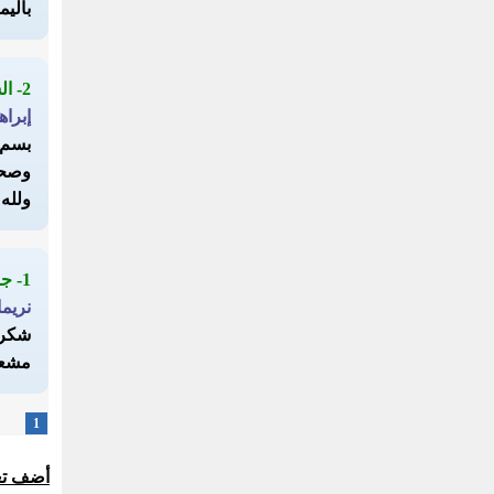
باليم
2- السلام عليكم
إبراه
بسم ا
وصحبه
ولله 
1- جزاك الله كل خير
نريم
شكرا 
مشعو
1
أضف تع