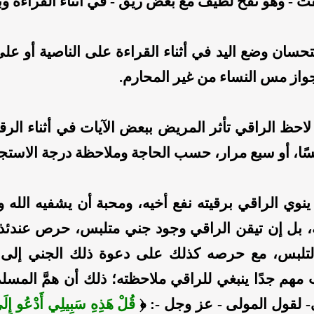
ث - وهو نفخ لطيف مع بعض ريق - في أثناء القراءة وبع
سان وضع اليد في أثناء القراءة على الناصية أو عل
از مس النساء من غير المحارم.
احظ الراقي تأثر المريض ببعض الآيات في أثناء الرقية،
ًا، أو سبع مرار، حسب الحاجة وملاحظة درجة الاستجا
نوي الراقي برقيته نفع أخيه، ومحبة أن يشفيه الله
ه، بل إن تيقن الراقي وجود جني متلبس، حرص عندئ
لتلبس، مع حرصه كذلك على دعوة ذلك الجني إلى ال
هم جدًا ينبغي للراقي ملاحظته؛ ذلك أن همَّ المسلم
- لقول المولى - عز وجل -: ﴿
قُلْ هَذِهِ سَبِيلِي أَدْعُو إِلَى