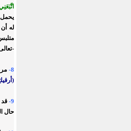
اتَّبَعَنِي
يحمل 
له أن 
متلبس
-تعالى
8-
مراع
(أرقيك
9-
قد ت
حال ال