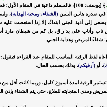
﴾ [يوسف: 108]، فالمسلم داعية في المقام الأو
في صدره هاتين النيتين
(الشفاء، ومحبة الهداية)
، وليت
يسعى إلى أذية الجني ابتداءً، إلا إذا استعصت عليه
 تاب وأناب على يد راق، بل كم من شيطان مارد أسل
- شفاءً للمريض وهداية للجني.
اة لفظ الرقية المناسب للمقام عند القراءة فيقول: (
ِ)
، أو
(أرقيكم)
، وذلك بحسب الحال.
ستمر الرقية لمدة أسبوع كامل، وربما كانت أقل من 
مريض ومدى استجابته للعلاج، حتى يتم الشفاء بإذن الل