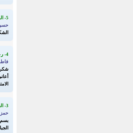
5- الرقية
حسي
الشك
4- رعاكم الله يا خير الناس
فاطم
شكرا
أعاني
الامتحانا
3- الشكر
حمزة
بسم ا
الجبا