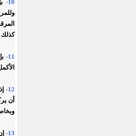
10-
بإ
وللمر
المرق
كذلك 
11-
بإم
الأكمل
12-
إذا
أن يرك
وبخاص
13-
إن 