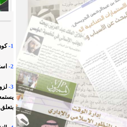
1-
كون 
2-
است
3-
لزوم
يستمعه
بتعلق 