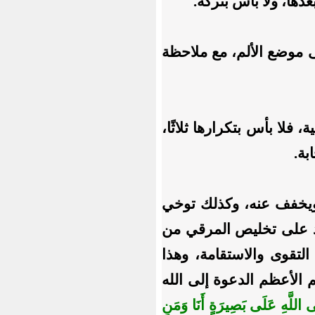
دها، ولا بأس بتركه.
ى موضع الألم، مع ملاحظة
 فلا بأس بتكرارها ثلاثًا،
بة.
 ويخفف عنه، وكذلك توخي
ذ على تخليص المرقي من
تقوى والاستقامة، وهذا
 الأعظم الدعوة إلى الله
 اللَّهِ عَلَى بَصِيرَةٍ أَنَا وَمَنِ