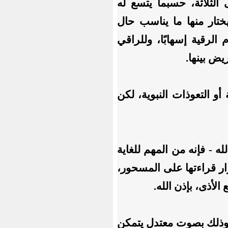
لثلاثة، حسبما يتسع له
تار منها ما يناسب حال
الرقية إسهابًا، وللراقي
ض بينها.
أو التعوذات النبوية، لكن
ه - فإنه من المهم للغاية
ار قراءتها على المسحور،
لأذى، بإذن الله.
لى، وذلك بصوت معتدل يتمكن