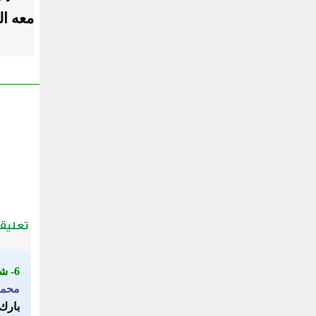
معه ال
6- شكر
محمد
بارك