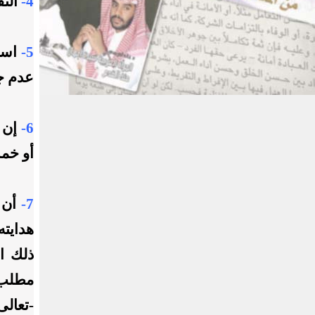
4-
النف
5-
استح
عدم جو
6-
إن ل
أو خمس
7-
أن ي
هدايت
ذلك ا
مطلب م
-تعالى