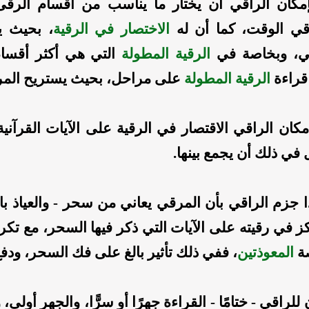
مكان الراقي أن يختار ما يناسب من أقسام الرقى ا
قي الوقت، كما أن له
الاختصار في الرقية
،
بحيث يخ
ي، وبخاصة في
الرقية المطولة
التي هي أكثر أقسام 
قراءة
الرقية المطولة
على مراحل، بحيث يستريح المري
كان الراقي الاقتصار في الرقية على الآيات القرآنية 
 في ذلك أن يجمع بينها.
 جزم الراقي بأن المرقي يعاني من سحر - والعياذ بالل
ز في رقيته على الآيات التي ذكر فيها السحر، مع تكر
ة
المعوذتين
، ففي ذلك تأثير بالغ على فك السحر، ودفع ا
للراقي - ختامًا - القراءة جهرًا أو سرًّا، والجهر أو