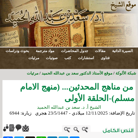
السيرة الذاتية
مقالات
جدول المحاضرات
مواد مترجمة
بحوث ودراسات
فتاوى
استشارات
كتب
صوتيات
مرئيات
شبكة الألوكة
/
موقع الأستاذ الدكتور سعد بن عبدالله الحميد
/
مرئيات
من مناهج المحدثين... (منهج الامام
مسلم)-الحلقة الأولى
الشيخ أ. د. سعد بن عبدالله الحميد
تاريخ الإضافة:
12/11/2025 ميلادي - 23/5/1447 هجري
زيارة: 6944