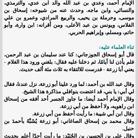
الإمام أحمد، وعدي بن عبد الله والد ابن عدي، والترمذي،
والنسائي، وابن ماجه. وحدث عنه من شيوخه: إسحاق بن
موسى، وحرملة بن يحيى، والربيع المرادي، وعمرو بن علي
الفلاس، ويونس بن عبد الأعلى، ومن أقرانه: ابن وارة، وأبو
حاتم، ومسلم، وإبراهيم الحربي.
ثناء العلماء عليه:
قال أبو إسحاق الجوزجاني: كنا عند سليمان بن عبد الرحمن،
فلم يأذن لنا أيامًا، ثم دخلنا عليه فقال: بلغني ورود هذا الغلام -
يعني أبا زرعة - فدرست للالتقاء به ثلاث مئة ألف حديث.
وقال عبد الله بن أحمد: لما ورد علينا أبو زرعة، نزل عندنا، فقال
لي أبي: يا بني، قد اعتضت بنوافلي مذاكرة هذا الشيخ.
وقال الإمام أحمد أيضا: ما جاوز الجسر أحد أفقه من إسحاق
ابن راهويه، ولا أحفظ من أبي زرعة.
وقال ابن أبي شيبة: ما رأيت أحفظ من أبي زرعة.
وقال محمد بن إسحاق الصاغاني: أبو زرعة يُشَبَّهُ بأحمدَ بن
حنبل.
وقال علي بن الحسين بن الجُنَيْد: ما رأيت أحدًا أعلم بحديث