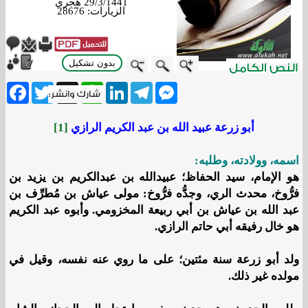
29/3/1441 هجري
الزيارات:
28676
بدون تشكيل
ebook
Twitter
WhatsApp
X
LinkedIn
Telegram
Messenger
أبو زرعة عبيد الله بن عبد الكريم الرازي
[1]
اسمه، وولادته، وطلبه:
هو الإمام، سيد الحفاظ؛ عبيدالله بن عبدالكريم بن يزيد بن
فرُّوخ، محدث الري، وجدُّه فرُّوخ: مولى عياش بن مُطرِّف بن
عبد الله بن عياش بن أبي ربيعة المخزومي. وأبوه عبد الكريم
هو خال رفيقه أبي حاتم الرازي.
ولد أبو زرعة سنة مئتين؛ على ما روي عنه نفسه، وقيل في
مولده غير ذلك.