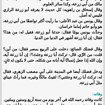
مالك من أبي زرعة، وكذا سائر العلوم.
وقال إسحاق بن راهويه: كل حديث لا يعرفه أبو زرعة الرازي
فليس له أصل.
وقال يونس بن عبد الأعلى: ما رأيت أكثر تواضعًا من أبي زرعة،
هو وأبو حاتم إماما خراسان.
وحدَّث يونس يومًا فقال: حدثنا أبو زرعة، فقيل له: من هذا؟
فقال: إن أبا زرعة أشهر في الدنيا من الدنيا.
وقال فضلك الصائغ: دخلت على الربيع بمصر فقال: من أين؟
قلت: من الرِّي. قال: تركتَ أبا زرعة وجئتَ؟! إن أبا زرعة آية،
وإن الله إذا جعل إنسانًا آية أبانه من شكله، حتى لا يكون له ثانٍ.
ودخل فضلك أيضا في المدينة على أبي مصعب الزهري، فقال
له: تركتَ أبا زرعة وجئتني؟! لقيتُ مالكًا وغيره، فما رأتْ عيناي
مثلَ أبي زرعة.
وفاته:
كانت وفاته رحمه الله في آخر يوم من سنة أربع وستين ومئتين.