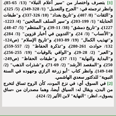
[1]
بتصرف واختصار من "سير أعلام النبلاء" (13/ 65-85).
وانظر ترجمته في: "الجرح والتعديل" (1/ 328-349)، (5/ 325)،
و"الثقات" (8/ 407)، و"تاريخ بغداد" (10/ 326-337)، و"طبقات
الحنابلة" (1/ 199-203)، و"سير السلف الصالحين" (4/ 1223-
1227)، و"تاريخ دمشق" (38/ 11-39)، و"المنتظم" (5/ 47-48)،
و"الأنساب" (3/ 24)، و"التدوين في أخبار قزوين" (3/ 284)،
و"تهذيب الكمال" (19/ 89-103)، و"تاريخ الإسلام" (ص124-
132/ حوادث 261-280)، و"تذكرة الحفاظ" (2/ 557-559)،
و"العبر" (2/ 28-29)، و"الوافي بالوفيات" (19/ 255-256)،
و"البداية والنهاية" (11/ 37)، و"طبقات الحفاظ" (ص249-
250)، و"المقصد الأرشد" (2/ 69-71)، و"شذرات الذهب" (2/
148-149). وانظر كتاب "أبو زرعة الرازي وجهوده في السنة
النبوية" للدكتور سعدي الهاشمي.
[2]
في السوق، أي: في نزع الموت، كأن الروح تساق لتخرج
من البدن، ويقال له: السياق أيضا، وهما مصدران من «ساق
يسوق». انظر: "النهاية" لابن الأثير (2/ 424).