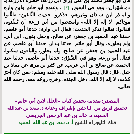
قال أبو جعفر محمد بن علي وراق أبي زرعة: حضرنا أبا زرعة بـ
«ماشَهْران» وهو في السوق
[2]
، وعنده أبو حاتم وابن وارة
والمنذر ابن شاذان وغيرهم، فذكروا حديث التَّلقين: «لقِّنوا
موتاكم: لا إله إلا الله» واستحيوا من أبي زرعة أن يُلقِّنوه،
فقالوا: تعالوا نذكر الحديث؛ فقال ابن وارة: حدثنا أبو عاصم،
حدثنا عبد الحميد بن جعفر، عن صالح. وجعل يقول: ابن أبي.
ولم يجاوزه. وقال أبو حاتم: حدثنا بندار، حدثنا أبو عاصم، عن
عبد الحميد بن جعفر، عن صالح. ولم يجاوز. والباقون سكتوا.
فقال أبو زرعة، وهو في السَّوْق: حدثنا أبو عاصم، حدثنا عبد
الحميد، عن صالح بن أبي عريب، عن كثير بن مرة، عن معاذ بن
جبل، قال: قال رسول الله صلى الله عليه وسلم: «من كان آخرَ
كلامه: لا إله إلا الله، دخل الجنة». وخرج روحُه معه، رحمه الله
تعالى.
المصدر: مقدمة تحقيق كتاب «العلل لابن أبي حاتم»
تحقيق فريق من الباحثين بإشراف وعناية د. سعد بن عبدالله
الحميد، د. خالد بن عبد الرحمن الجريسي
قناة التليجرام للشيخ
أ. د. سعد بن عبدالله الحميد