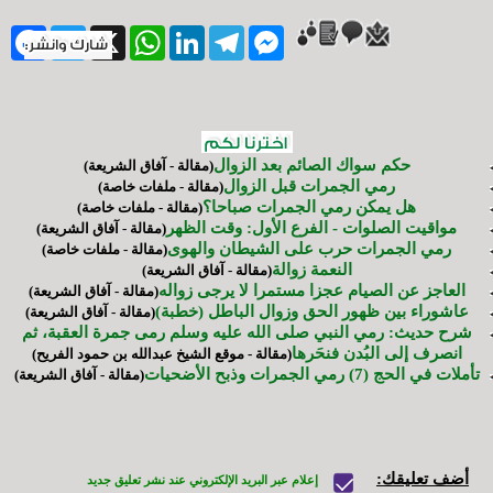
ebook
Twitter
WhatsApp
X
LinkedIn
Telegram
Messenger
حكم سواك الصائم بعد الزوال
(مقالة - آفاق الشريعة)
رمي الجمرات قبل الزوال
(مقالة - ملفات خاصة)
هل يمكن رمي الجمرات صباحا؟
(مقالة - ملفات خاصة)
مواقيت الصلوات - الفرع الأول: وقت الظهر
(مقالة - آفاق الشريعة)
رمي الجمرات حرب على الشيطان والهوى
(مقالة - ملفات خاصة)
النعمة زوالة
(مقالة - آفاق الشريعة)
العاجز عن الصيام عجزا مستمرا لا يرجى زواله
(مقالة - آفاق الشريعة)
عاشوراء بين ظهور الحق وزوال الباطل (خطبة)
(مقالة - آفاق الشريعة)
شرح حديث: رمي النبي صلى الله عليه وسلم رمى جمرة العقبة، ثم
انصرف إلى البُدن فنحَرها
(مقالة - موقع الشيخ عبدالله بن حمود الفريح)
تأملات في الحج (7) رمي الجمرات وذبح الأضحيات
(مقالة - آفاق الشريعة)
أضف تعليقك:
إعلام عبر البريد الإلكتروني عند نشر تعليق جديد