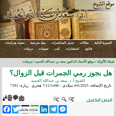
السيرة الذاتية
مقالات
جدول المحاضرات
مواد مترجمة
بحوث ودراسات
فتاوى
استشارات
كتب
صوتيات
مرئيات
شبكة الألوكة
/
موقع الأستاذ الدكتور سعد بن عبدالله الحميد
/
مرئيات
هل بجوز رمي الجمرات قبل الزوال؟
الشيخ أ. د. سعد بن عبدالله الحميد
تاريخ الإضافة:
4/6/2025 ميلادي - 7/12/1446 هجري
زيارة: 7391
ebook
Twitter
WhatsApp
X
LinkedIn
Telegram
Messenger