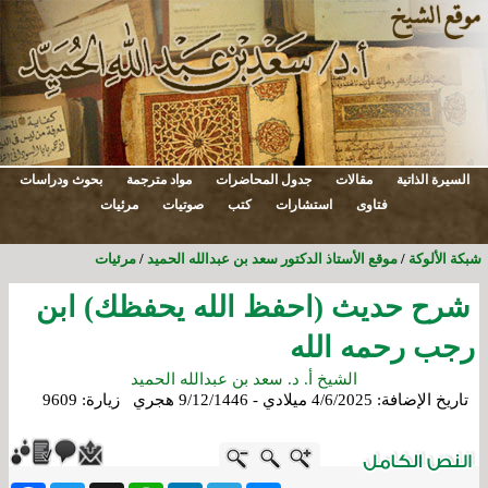
السيرة الذاتية
مقالات
جدول المحاضرات
مواد مترجمة
بحوث ودراسات
فتاوى
استشارات
كتب
صوتيات
مرئيات
شبكة الألوكة
/
موقع الأستاذ الدكتور سعد بن عبدالله الحميد
/
مرئيات
شرح حديث (احفظ الله يحفظك) ابن
رجب رحمه الله
الشيخ أ. د. سعد بن عبدالله الحميد
تاريخ الإضافة:
4/6/2025 ميلادي - 9/12/1446 هجري
زيارة: 9609