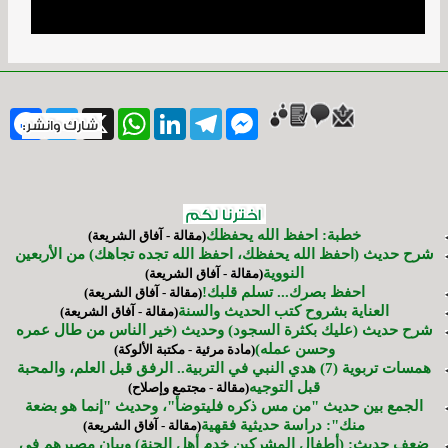
ebook
Twitter
WhatsApp
X
LinkedIn
Telegram
Messenger
خطبة: احفظ الله يحفظك
(مقالة - آفاق الشريعة)
شرح حديث (احفظ الله يحفظك، احفظ الله تجده تجاهك) من الأربعين
النووية
(مقالة - آفاق الشريعة)
احفظ بصرك... تسلم قلبك!
(مقالة - آفاق الشريعة)
العناية بشروح كتب الحديث والسنة
(مقالة - آفاق الشريعة)
شرح حديث (عليك بكثرة السجود) وحديث (خير الناس من طال عمره
وحسن عمله)
(مادة مرئية - مكتبة الألوكة)
همسات تربوية (7) هدي النبي في التربية.. الرفق قبل العلم، والمحبة
قبل التوجيه
(مقالة - مجتمع وإصلاح)
الجمع بين حديث "من مس ذكره فليتوضأ"، وحديث "إنما هو بضعة
منك": دراسة حديثية فقهية
(مقالة - آفاق الشريعة)
ضعف حديث: (أطفال المشركين خدم أهل الجنة) وبيان مصيرهم في