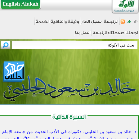
د. خالد بن سعود بن الحليبي، دكتوراه في الأدب الحديث من جامعة الإمام
محمد بن سعود الإسلاميَّة، وعضوٌ في هيئتها التدريسيَّة بكليَّة الشريعة