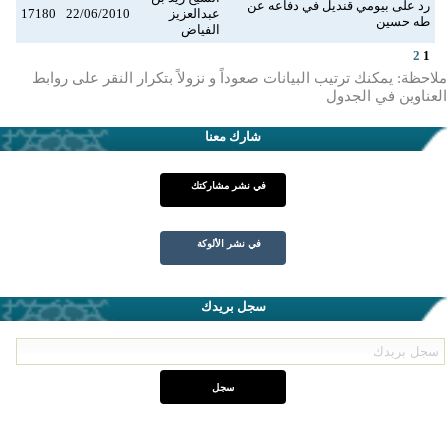
رد على بيومي قنديل في دفاعه عن
عبدالعزيز
22/06/2010
17180
طه حسين
الفياض
2
1
ملاحظة: يمكنك ترتيب البيانات صعوداً و نزولاً بتكرار النقر على روابط
العناوين في الجدول
شارك معنا
في نشر مشاركتك
في نشر الألوكة
سجل بريدك