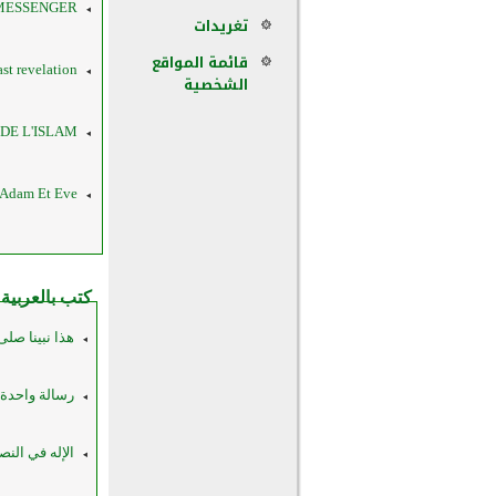
THE FINAL MESSENGER 
تغريدات
قائمة المواقع
The last revelation الوحي ا
الشخصية
L'ABC DE L'ISLAM! أبجديات
eligion D'Adam Et Eve
كتب بالعربية
هذا نبينا صلى ا
رسالة واحدة فق
الإله في النصرا