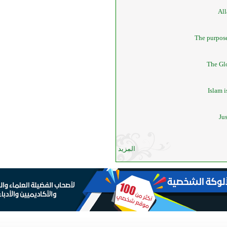
All
The purpose
The Gl
Islam 
Jus
المزيد