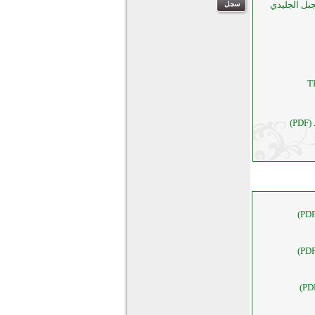
AU SO! رأس الجبل الجليدي
T