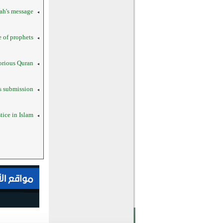
ah's message
 of prophets
orious Quran
is submission
tice in Islam