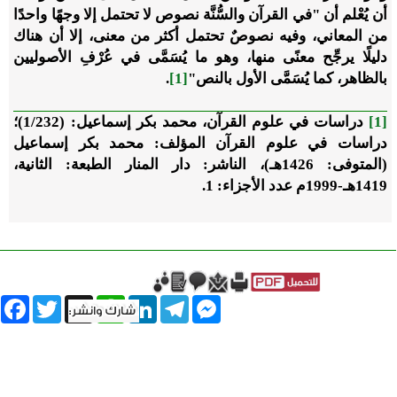
أن يُعْلم أن "في القرآن والسُّنَّة نصوص لا تحتمل إلا وجهًا واحدًا
من المعاني، وفيه نصوصٌ تحتمل أكثر من معنى، إلا أن هناك
دليلًا يرجِّح معنًى منها، وهو ما يُسَمَّى في عُرْفِ الأصوليين
بالظاهر، كما يُسَمَّى الأول بالنص"
[1]
.
[1]
دراسات في علوم القرآن، محمد بكر إسماعيل: (1/232)؛
دراسات في علوم القرآن المؤلف: محمد بكر إسماعيل
(المتوفى: 1426هـ)، الناشر: دار المنار الطبعة: الثانية،
1419هـ-1999م عدد الأجزاء: 1.
book
Twitter
WhatsApp
X
LinkedIn
Telegram
Messenger