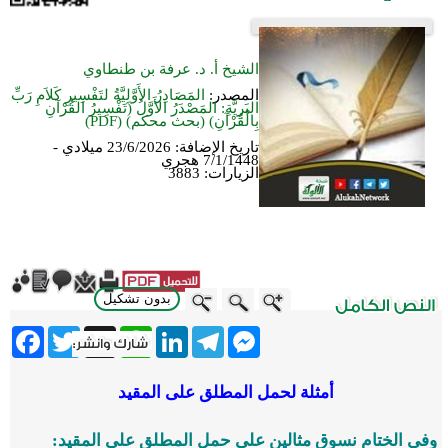
الشيخ أ. د. عرفة بن طنطاوي
المصدر:
المَصَادِرُ الأَوَّلِيَّةُ لتَفْسِيرِ كَلاَمِ رَبِّ
البَرِيَّةِ: المَصْدَرُ الأَوَّلُ (تَفْسِيرُ القُرْآنِ
بِالْقُرْآنِ) (بحث محكم) (PDF)
تاريخ الإضافة:
23/6/2026 ميلادي -
7/1/1448 هجري
الزيارات:
3883
بدون تشكيل
ebook
Twitter
WhatsApp
X
LinkedIn
Telegram
Messenger
أمثلة لحمل المطلق على المقيد
وفي الختام نسوق مثالين على حمل المطلق على المقيد: