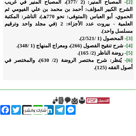
[2]
- المصباح المنير: (2 /
377)، المصباح المنير في غريب
الشرح الكبير المؤلف: أحمد بن محمد بن علي الفيومي ثم
الحموي، أبو العباس (المتوفى: نحو 770هـ)، الناشر: المكتبة
العلمية - بيروت عدد الأجزاء: 2 (في مجلد واحد وترقيم
مسلسل واحد).
[3]
- المحصول (1 /
521)
2/
.
[4]
- شرح تنقيح الفصول (266)، ومعراج المنهاج (1 /
348)
.
[5]
- روضة الناظر (2/
165)
.
[6]
- يُنظر: شرح مختصر الروضة (2/ 630)، والمختصر في
أصول الفقه (
125
)
.
book
Twitter
WhatsApp
X
LinkedIn
Telegram
Messenger