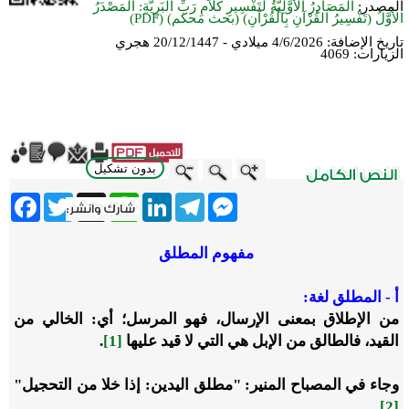
المصدر:
المَصَادِرُ الأَوَّلِيَّةُ لتَفْسِيرِ كَلاَمِ رَبِّ البَرِيَّةِ: المَصْدَرُ
الأَوَّلُ (تَفْسِيرُ القُرْآنِ بِالْقُرْآنِ) (بحث محكم) (PDF)
تاريخ الإضافة:
4/6/2026 ميلادي - 20/12/1447 هجري
الزيارات:
4069
بدون تشكيل
ebook
Twitter
WhatsApp
X
LinkedIn
Telegram
Messenger
مفهوم المطلق
أ - المطلق لغة:
من الإطلاق بمعنى الإرسال، فهو المرسل؛ أي: الخالي من
القيد، فالطالق من الإبل هي التي لا قيد عليها
[1]
.
وجاء في المصباح المنير: "مطلق اليدين: إذا خلا من التحجيل
"
.
[2]