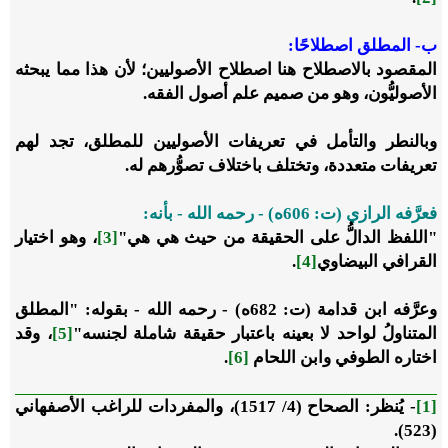
ب- المطلق اصطلاحًا:
المقصود بالاصطلاح هنا اصطلاح الأصوليين؛ لأن هذا مما يبحثه
الأصوليُّون، وهو من صميم علم أصول الفقه.
وبالنطر والتأمل في تعريفات الأصوليين للمطلق، تجد لهم
تعريفات متعددة، وتختلف باختلاف تصوُّرهم له.
فعرَّفه الرازي (ت: 606ه) - رحمه الله - بأنه:
"اللفظ الدالُّ على الحقيقة من حيث هي هي"
[3]
، وهو اختيار
القرافي البيضاوي
[4]
.
وعرَّفه ابن قدامة (ت: 682ه) - رحمه الله - بقوله: "المطلق
المتناولُ لواحد لا بعينه باعتبار حقيقة شاملة لجنسه"
[5]
، وقد
اختاره الطوفي وابن اللحام
[6]
.
[1]
- يُنظر: الصحاح (4/ 1517)، والمفردات للراغب الأصفهاني
.
(523)