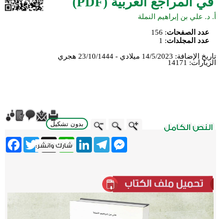
في المراجع العربية (PDF)
أ. د. علي بن إبراهيم النملة
عدد الصفحات
:
156
عدد المجلدات
:
1
تاريخ الإضافة:
14/5/2023 ميلادي - 23/10/1444 هجري
الزيارات:
14171
بدون تشكيل
ebook
Twitter
WhatsApp
X
LinkedIn
Telegram
Messenger