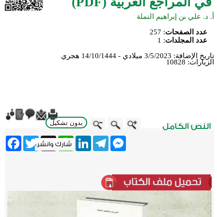
في المراجع العربية (PDF)
أ. د. علي بن إبراهيم النملة
عدد الصفحات
:
257
عدد المجلدات
:
1
تاريخ الإضافة:
3/5/2023 ميلادي - 14/10/1444 هجري
الزيارات:
10828
بدون تشكيل
ebook
Twitter
WhatsApp
X
LinkedIn
Telegram
Messenger