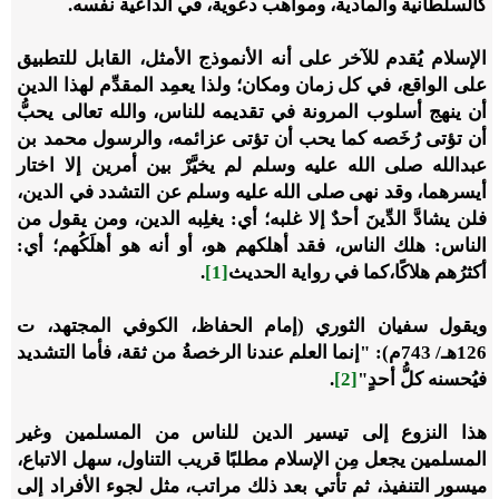
كالسلطانية والمادية، ومواهب دعوية، في الداعية نفسه.
الإسلام يُقدم للآخر على أنه الأنموذج الأمثل، القابل للتطبيق
على الواقع، في كل زمان ومكان؛ ولذا يعمِد المقدِّم لهذا الدين
أن ينهج أسلوب المرونة في تقديمه للناس، والله تعالى يحبُّ
أن تؤتى رُخَصه كما يحب أن تؤتى عزائمه، والرسول محمد بن
عبدالله صلى الله عليه وسلم لم يخيَّرْ بين أمرين إلا اختار
أيسرهما، وقد نهى صلى الله عليه وسلم عن التشدد في الدين،
فلن يشادَّ الدِّينَ أحدٌ إلا غلبه؛ أي: يغلِبه الدين، ومن يقول من
الناس: هلك الناس، فقد أهلكهم هو، أو أنه هو أهلَكُهم؛ أي:
أكثرُهم هلاكًا،كما في رواية الحديث
[1]
.
ويقول سفيان الثوري (إمام الحفاظ، الكوفي المجتهد، ت
126هـ/ 743م): "إنما العلم عندنا الرخصةُ من ثقة، فأما التشديد
فيُحسنه كلُّ أحدٍ"
[2]
.
هذا النزوع إلى تيسير الدين للناس من المسلمين وغير
المسلمين يجعل مِن الإسلام مطلبًا قريب التناول، سهل الاتباع،
ميسور التنفيذ، ثم تأتي بعد ذلك مراتب، مثل لجوء الأفراد إلى