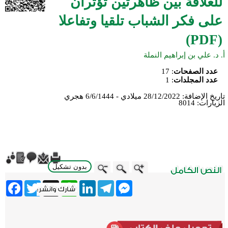
للعلاقة بين ظاهرتين تؤثران
على فكر الشباب تلقيا وتفاعلا
(PDF)
أ. د. علي بن إبراهيم النملة
عدد الصفحات
:
17
عدد المجلدات
:
1
تاريخ الإضافة:
28/12/2022 ميلادي - 6/6/1444 هجري
الزيارات:
8014
بدون تشكيل
ebook
Twitter
WhatsApp
X
LinkedIn
Telegram
Messenger