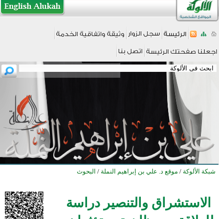
شبكة الألوكة
/
موقع د. علي بن إبراهيم النملة
/
البحوث
الاستشراق والتنصير دراسة