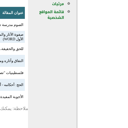
مرئيات
قائمة المواقع
عنوان المقالة
الشخصية
الصوم مدرسة تربي 
صفوة الآثار وال
الأول WORD)
للحق والحقيقة، من
النفاق وآثاره و
فلسطينيات "تصوي
الحج: أحكامه - أ
الأجوبة المفيدة لم
ملاحظة: يمكنك ت