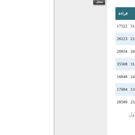
قراءة
17522
31
26123
21
20934
26
35568
31
16848
24
17684
13
28589
25
دول