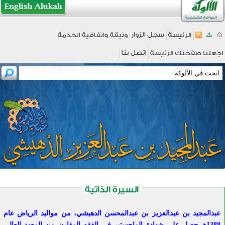
عبدالمجيد بن عبدالعزيز بن عبدالمحسن الدهيشي، من مواليد الرياض عام
1388هـ،حصل على شهادة الماجستير في الفقه المقارن من المعهد العالي