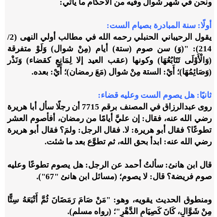
ونحن في شهر شوال وفيه من الأحكام ما يأتي:
أولًا: سنة المبادرة بصيام الست:
يقول الرحيباني الحنبلي رحمه الله في مطالب أولي النهى (2/
214): "(وَ) سن صوم (ستة) أيام (مِنْ شوال) وَلَوْ متفرقة
(وَالْأَوْلَى تَتَابُعُهَا) وكونها (عقب العيد إلا لِمَانِعٍ كقضاء) وَنَذْر
(وَصَائِمُهَا)؛ أَيْ: الستة مِنْ شوال (مَعَ رمضان)؛ أَيْ: بعده.
ثانيًا: هل يصوم الست وعليه قضاء:
روى عبدالرزاق في المصنف برقم 7715 أن رجلًا سأل أبا هريرة
رضي الله عنه، فقال: إن عليَّ أيامًا من رمضان، أفأصوم العشر
تطوعًا؟ ‏فقال أبو هريرة: لا. ‏فقال الرجل: ولمَ؟ ‏فقال أبو هريرة
رضي الله عنه: ‏ابدأ بحق الله، ثم تطوَّع بعد ما شئت.
قال ابن هانئ: سألتُ أحمد عن الرجل: هل يصوم تطوعًا وعليه
صوم فريضة؟ ‏قال: لا يصوم؛ (مسائل ابن هانئ "67").
‏ومنطوق الحديث يقويه، وهو: "مَنْ صَامَ رَمَضَانَ ثُمَّ أَتْبَعَهُ سِتًّا
مِنْ شَوَّالٍ، كَانَ كَصِيَامِ الدَّهْرِ"؛ (رواه مسلم).