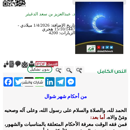
د. عبدالعزيز بن سعد الدغيثر
تاريخ الإضافة:
1/4/2026 ميلادي -
15/10/1447 هجري
الزيارات:
4200
بدون تشكيل
ebook
Twitter
WhatsApp
X
LinkedIn
Telegram
Messenger
من أحكام شهر شوال
الحمد لله، والصلاة والسلام على رسول الله، وعلى آله وصحبه
ومَنْ والاه،
أما بعد:
فمن فقه الوقت معرفة الأحكام المتعلقة بالمناسبات والشهور،