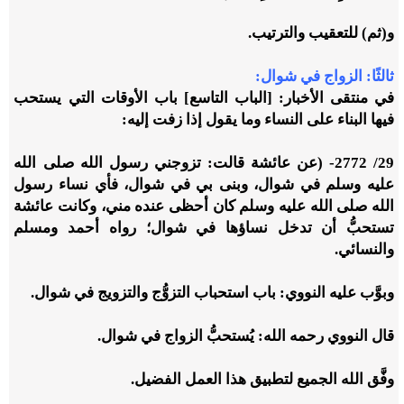
‏و(ثم) للتعقيب والترتيب.
ثالثًا: الزواج في شوال:
في منتقى الأخبار: [الباب التاسع] باب الأوقات التي يستحب
فيها البناء على النساء وما يقول إذا زفت إليه:
29/ 2772- (عن عائشة قالت: تزوجني رسول الله صلى الله
عليه وسلم في شوال، وبنى بي في شوال، فأي نساء رسول
الله صلى الله عليه وسلم كان أحظى عنده مني، وكانت عائشة
تستحبُّ أن تدخل نساؤها في شوال؛ رواه أحمد ومسلم
والنسائي.
وبوَّب عليه النووي: باب استحباب التزوُّج والتزويج في شوال.
‏قال النووي رحمه الله: يُستحبُّ الزواج في شوال.
وفَّق الله الجميع لتطبيق هذا العمل الفضيل.