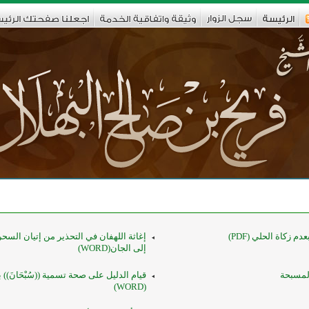
دم زكاة الحلي (PDF)
إغاثة اللهفان في التحذير من إتيان السح
إلى الجان(WORD)
المسبحة
قيام الدليل على صحة تسمية ((سُبْحَانَ)) 
(WORD)