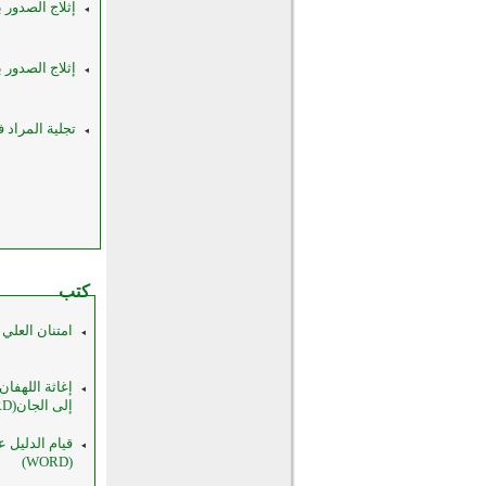
إثلاج الصدور بح
إثلاج الصدور ب
تجلية المراد
كتب
امتنان العلي بع
إغاثة اللهفا
إلى الجان(WORD)
قيام الدليل ع
(WORD)