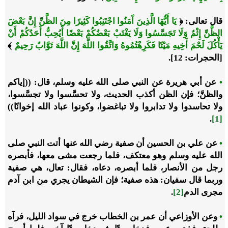
قال تعالى: ﴿
يَا أَيُّهَا الَّذِينَ آَمَنُوا اجْتَنِبُوا كَثِيرًا مِنَ الظَّنِّ إِنَّ بَعْضَ
الظَّنِّ إِثْمٌ وَلَا تَجَسَّسُوا وَلَا يَغْتَبْ بَعْضُكُمْ بَعْضًا أَيُحِبُّ أَحَدُكُمْ أَنْ
يَأْكُلَ لَحْمَ أَخِيهِ مَيْتًا فَكَرِهْتُمُوهُ وَاتَّقُوا اللَّهَ إِنَّ اللَّهَ تَوَّابٌ رَحِيمٌ
﴾
[الحجرات: 12].
•
عن أبي هريرة عن النبي صلى الله عليه وسلم، قال: ((إياكم
والظنَّ؛ فإن الظن أكذب الحديث، ولا تحسَّسوا ولا تجسَّسوا،
ولا تحاسدوا ولا تدابروا ولا تباغضوا، وكونوا عباد الله إخوانًا))
.
[1]
•
عن علي بن الحسين أن صفية رضي الله عنها أتت النبي صلى
الله عليه وسلم وهو معتكف، فلما رجعت مشى معها، فأبصره
رجل من الأنصار، فلما أبصره، دعاه، فقال: تعال، هي صفية
وربما قال سفيان: هذه صفية؛ فإن الشيطان يجري من ابن آدم
مجرى الدم
[2]
.
•
وعن الأوزاعي أن عمر بن الخطاب خرج في سواد الليل، فرآه