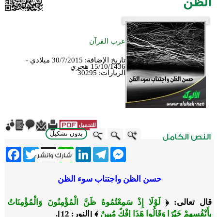
الظن
عرب القرآن
تاريخ الإضافة:
30/7/2015 ميلادي -
15/10/1436 هجري
الزيارات:
30295
بدون تشكيل
ebook
Twitter
WhatsApp
X
LinkedIn
Telegram
Messenger
حسن الظن واجتناب سوء الظن
قال تعالى: ﴿
لَوْلَا إِذْ سَمِعْتُمُوهُ ظَنَّ الْمُؤْمِنُونَ وَالْمُؤْمِنَاتُ
بِأَنْفُسِهِمْ خَيْرًا وَقَالُوا هَذَا إِفْكٌ مُبِينٌ
﴾
[النور: 12].