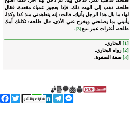
طلحة، فذهب عمر، فدخل بيتًا، ثم دخل بيتًا آخر، فلما أصبح
طلحة، ذهب إلى البيت ذلك، فإذا بعجوز عمياء مقعدة، فقال
لها: ما بال هذا الرجل يأتيك، قالت: إنه يتعاهدني منذ كذا وكذا،
يأتيني بما يصلحني ويخرج عني الأذى، قال طلحة: ثكلتك أمك
طلحة، أعثرات عمر تتبع
[3]
.
[1]
البخاري.
[2]
رواه البخاري.
[3]
صفة الصفوة.
book
Twitter
WhatsApp
X
LinkedIn
Telegram
Messenger