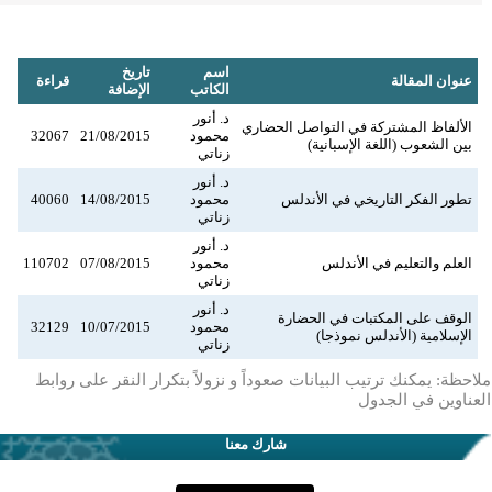
اسم
تاريخ
عنوان المقالة
قراءة
الكاتب
الإضافة
د. أنور
الألفاظ المشتركة في التواصل الحضاري
محمود
21/08/2015
32067
بين الشعوب (اللغة الإسبانية)
زناتي
د. أنور
تطور الفكر التاريخي في الأندلس
محمود
14/08/2015
40060
زناتي
د. أنور
العلم والتعليم في الأندلس
محمود
07/08/2015
110702
زناتي
د. أنور
الوقف على المكتبات في الحضارة
محمود
10/07/2015
32129
الإسلامية (الأندلس نموذجا)
زناتي
ملاحظة: يمكنك ترتيب البيانات صعوداً و نزولاً بتكرار النقر على روابط
العناوين في الجدول
شارك معنا