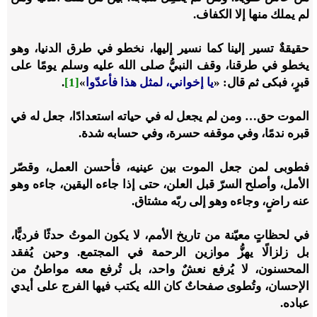
لم يملك منها إلا الكفاف.
حقيقةٌ تسير إلينا كما نسير إليها، نخطو في طرق الدنيا، وهو
يخطو في طرقنا، وقف النبيُّ صلى الله عليه وسلم يومًا على
قبرٍ، فبكى ثم قال: «
يا إخواني، لمثل هذا فأعدّوا
»
[1]
.
الموت حق… ومن لم يجعل له في حياته استعدادًا، جعل له في
قبره ندمًا، وفي موقفه حسرة، وفي حسابه شدة.
فطوبى لمن جعل الموت بين عينيه، فأحسن العمل، وقصّر
الأمل، وأصلح السرّ قبل العلن، حتى إذا جاءه اليقين، جاءه وهو
عنه راضٍ، وجاءه وهو إلى ربّه مشتاق.
في لحظاتٍ معيّنة من تاريخ الأمم، لا يكون الموتُ حدثًا فرديًّا،
بل زلزالًا يهزُّ موازين الرحمة في المجتمع. وحين يُفقد
المحسنون، لا يُرفع نعشٌ واحد، بل تُرفع معه مواطنُ من
الإحسان، وتُطوى صفحاتٌ كان الله يكتب فيها الفرج على أيدي
عباده.