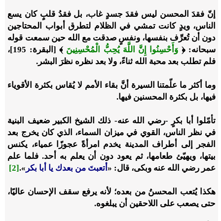
إنّ فقدَ المحسن ليس فقدَ جسدٍ غاب، بل فقدُ قلبٍ كان يسع
الناس، ويدٍ كانت تمشي في الظلام لتطرق أبواب المحتاجين
دون أن تُعرِّف بنفسها، ونفسٍ صدقت مع الله حين سمعت قوله
سبحانه: ﴿
وَأَحْسِنُوا إِنَّ اللَّهَ يُحِبُّ الْمُحْسِنِينَ
﴾ [البقرة: 195]،
فلم تطلب بعد محبة الله ثناءً، ولا بعد نظره نظرَ البشر.
وما أكثر ما علّمتنا السيرة أنَّ بقاء الأمم لا يُقاس بكثرة الأقوياء
فيها، بل بكثرة المحسنين فيها.
تأمّلوا أبا بكرٍ -رضي الله عنه- ذلك الشيخ الكبير ضعيف البنية
في نظر الناس، القوي في ميزان السماء، الذي كان يخرج بعد
الفجر إلى أطراف المدينة يخدم امرأةً عجوزًا عمياء، يكنس
بيتها، ويهيّئ طعامها، ثم يعود دون أن يعلم به أحد. فلما علم
عمر رضي الله عنه وبكى، قال: «
أتعبتَ من بعدك يا أبا بكر
».
[2]
هكذا يُتعب المحسنُ من بعده؛ لأنه يرفع سقف الإحسان عاليًا،
حتى يصعب على اللاحقين أن يبلغوه.