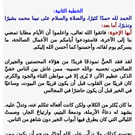
الخطبة الثانية:
الحمد لله حمدًا كثيرًا، والصلاة والسلام على نبينا محمد بشيرًا
ونذيرًا،
أما بعد:
أيها الإخوة:
فاتقوا الله تعالى، واعلموا أن الأيام مطايا تمضي
بنا إلى الآخرة، فاستودعوا أيامكم من الأعمال الصالحة، ما
يسركم يوم لقائه، وأحسنوا كما أحسن الله إليكم.
لقد فقد الحيُّ نموذجًا فريدًا من هؤلاء المحسنين والجيران
الصالحين، نحسبه -والله حسيبه- ممن عاش بين الناس خفيَّ
الذكر، عظيم الأثر، لا يُرى إلا في مواطن الثناء والجود والكرم.
كان قريبًا من القلوب قبل أن يكون قريبًا من البيوت، وساعيًا
في الخير قبل أن يكون حاضرًا في المجالس
ما كان يُكثر من الكلام، ولكن كانت أفعاله تتكلم عنه، وتدلّ عليه.
يشهد له دعاءُ الأرملة، ودمعةُ اليتيم، وارتياحُ الجار، وصمتُ
الليالي التي كان يطرق فيها أبواب الخير دون شاهدٍ من الناس.
نحسبه كذلك، ولا نزكّي على الله أحدًا، ونرجو أن يكون ممن