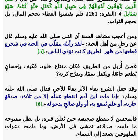
الَّذِينَ يُنْفِقُونَ أَمْوَالَهُمْ فِي سَبِيلِ اللَّهِ كَمَثَلِ حَبَّةٍ أَنْبَتَتْ سَبْعَ
سَنَابِلَ
﴾ [البقرة: 261]، فلم يقيسوا العطاء بحجم المال، بل
بحجم الثواب.
ومن أعجب مشاهد السنة أن النبي صلى الله عليه وسلم قال
عن رجلٍ من أهل الجنة: «
لقد رأيتُه يتقلّب في الجنة في شجرةٍ
قطعها من ظهر الطريق كانت تؤذي الناس
».
[5]
غصنٌ أُزيل من الطريق، فكان مفتاحَ خلود، فكيف بإحسانٍ
يُطعم جائعًا، ويكفل يتيمًا، ويفرّج كربة؟
وقد جعل الشرع بقاء الأثر بقاءً للأجر، فقال صلى الله عليه
وسلم: «
إذا مات ابنُ آدم انقطع عملُه إلا من ثلاث: صدقةٍ
جارية، أو علمٍ يُنتفع به، أو ولدٍ صالحٍ يدعو له
».
[6]
فالمحسن لا تنقطع صحيفته حين يُغلق قبره، بل تظل مفتوحة
ما دامت صدقاته تمشي في الأرض، وما دامت دعوات
الملهوفين تصعد إلى السماء.