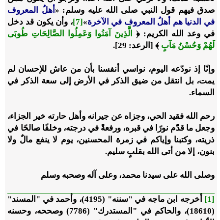
صدق فيهم قول النبي صلى الله عليه وسلم: «
أهلُ المعروف
في الدنيا هم أهلُ المعروف في الآخرة
»
[7]
، وأن يكون قد دخل
في وعد الله الكريم: ﴿
الَّذِينَ آمَنُوا وَعَمِلُوا الصَّالِحَاتِ طُوبَى
لَهُمْ وَحُسْنُ مَآبٍ
﴾ [الرعد: 29].
وإنّا إذ نودّعه اليوم، نواسي أنفسنا بأن من عاش للإحسان لم
يمت، بل انتقل من ضيق الذكر في الأرض إلى سعة الذكر في
السماء.
رحم الله فقيد الحي، وجزاه عن جيرانه وأهل حارته خير الجزاء،
وجعل ما قدّم نورًا في قبره، ورفعةً في درجته، وخلفًا صالحًا في
ذريته، وكتبنا وإياكم في زمرة المحسنين، يوم لا ينفع مالٌ ولا
بنون، إلا من أتى الله بقلبٍ سليم.
وصلى الله على سيدنا محمد، وعلى آله وصحبه وسلم
[1]
أخرجه ابن ماجه في "سننه" (4195)، وأحمد في "المسند"
(18610)، والحاكم في "المستدرك" (7786) وصححه، وحسنه