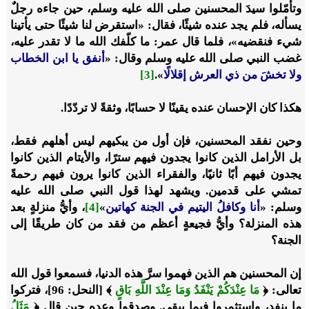
وتأمّلوا سيدَ المحسنين صلى الله عليه وسلم، حين جاءه رجلٌ
يسأله، فلم يجد عنده شيئًا، فقال: «استقرض لنا شيئًا حتى يأتينا
شيء فنقضيه»، فلما قال عمر: ما كلّفك الله ما لا تقدر عليه،
غضب النبي صلى الله عليه وسلم وقال: «
أنفق يا ابن الخطاب
ولا تخشَ من ذي العرش إقلالًا
».
[3]
هكذا كان الإحسان عنده يقينًا لا حسابًا، وثقةً لا تردّدًا.
وحين نفقد المحسنين، فإن أول من يبكيهم ليس أهلهم فقط،
بل الأرامل الذين كانوا يجدون فيهم سترًا، والأيتام الذين كانوا
يجدون فيهم أبًا ثانيًا، والفقراء الذين كانوا يرون فيهم رحمةً
تمشي على قدمين. ويشهد لهذا قول النبي صلى الله عليه
وسلم: «
أنا وكافلُ اليتيم في الجنة كهاتين
»
[4]
، وأيُّ منزلةٍ بعد
هذه المنزلة؟ وأيُّ فجيعةٍ أعظم من فقد من كان طريقًا إلى
الجنة؟
إن المحسنين هم الذين فهموا سرَّ هذه الدنيا، فسمعوا قول الله
تعالى: ﴿
مَا عِنْدَكُمْ يَنْفَدُ وَمَا عِنْدَ اللَّهِ بَاقٍ
﴾ [النحل: 96]، فتركوا
ما ينفد، واستثمروا فيما يبقى. وصدقوا وعده حين قال ﴿
مَثَلُ