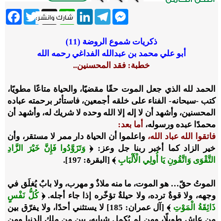
ebook
Twitter
WhatsApp
X
LinkedIn
Telegram
Messenger
ذكريات شموع الروضة (11)
أبو علي محمد بن عبدالله الفداغي رحمه الله
خطبة: فقد المحسنين
..
الحمد لله الذي جعل الموت حقًا مقضيًا، والحياة متاعًا مطويًا،
كتب -سبحانه- الفناء على خلقه أجمعين، فاستأثر برحمته عباده
المحسنين، وأشهد أن لا إله إلا الله وحده لا شريك له، وأشهد أن
محمدًا عبده ورسوله،
أما بعد:
فاتقوا الله عباد الله،
واعلموا أن الحياة دار ممر لا مستقر، وأن
خير الزاد كما أخبر ربنا جل وعز: ﴿
وَتَزَوَّدُوا فَإِنَّ خَيْرَ الزَّادِ
التَّقْوَى وَاتَّقُونِ يَا أُولِي الْأَلْبَابِ
﴾ [البقرة: 197].
الموتُ حقّ… هو الموت، ما منه ملاذٌ و مهرب، ولا بابٌ يُغلَق في
وجهه، ولا قوةٌ ترده، ولا حيلةٌ تؤخّره إذا جاء أجله. ﴿
كُلُّ نَفْسٍ
ذَائِقَةُ الْمَوْتِ
﴾ [آل عمران: 185] لا يستثني أحدًا، ولا يفرّق بين
من عاش طويلًا، ومن لم يُكمِل شبابه، بين من ملك الدنيا ومن