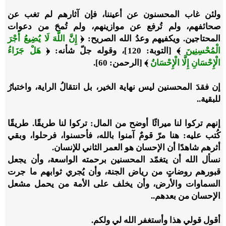
ولئن غاب المحسنون عن أعيننا، فإن آثارهم لم تغب عن
صحائفهم، ولم تُرفع عن موازينهم، ولم تُمحَ من دعوات
المحتاجين. ويكفيهم وعدُ الله الصريح: ﴿
إِنَّ اللَّهَ لَا يُضِيعُ أَجْرَ
الْمُحْسِنِينَ
﴾ [التوبة: 120]، وقوله جلّ شأنه: ﴿
هَلْ جَزَاءُ
الْإِحْسَانِ إِلَّا الْإِحْسَانُ
﴾ [الرحمن: 60].
إن فقدَ المحسنين ليس نهاية الخير، بل انتقالُ الراية، واختبارُ
للبقية..
إنهم تركوا لنا ميراثًا أوضح من المال: تركوا لنا طريقًا. طريقًا
كُتب عليه: هنا مرّ قومٌ آمنوا بالله، فأحسنوا، فرحلوا، وبقي
أثرهم شاهدًا أن الإحسان هو العمر الثاني للإنسان.
نسأل الله أن يتغمّد المحسنين برحمته الواسعة، وأن يجعل
قبورهم روضاتٍ من رياض الجنة، وأن يُجري ثوابهم ما جرت
السماوات والأرض، وأن يخلف على الأمة من يحمل مشعل
الإحسان من بعدهم..
أقول قولي هذا وأستغفر الله لي ولكم.