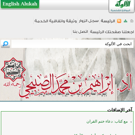
آخر الإضافات
مع كتاب: دعاء ختم القران