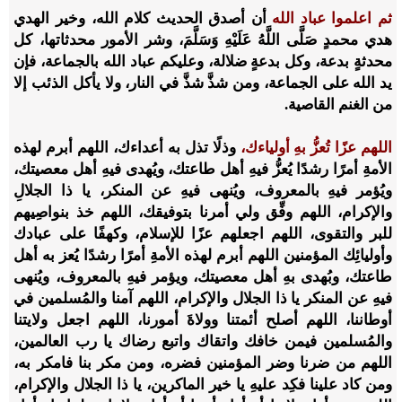
ثم اعلموا عباد الله
أن أصدق الحديث كلام الله، وخير الهدي
هدي محمدٍ صَلَّى اللَّهُ عَلَيْهِ وَسَلَّمَ، وشر الأمور محدثاتها، كل
محدثةٍ بدعة، وكل بدعةٍ ضلالة، وعليكم عباد الله بالجماعة، فإن
يد الله على الجماعة، ومن شذَّ شذَّ في النار، ولا يأكل الذئب إلا
من الغنم القاصية.
اللهم عزًا تُعزُّ بهِ أولياءك،
وذلًا تذل به أعداءك، اللهم أبرم لهذه
الأمةِ أمرًا رشدًا يُعزُّ فيهِ أهل طاعتك، ويُهدى فيهِ أهل معصيتك،
ويُؤمر فيهِ بالمعروف، ويُنهى فيهِ عن المنكر، يا ذا الجلالِ
والإكرام، اللهم وفِّق ولي أمرنا بتوفيقك، اللهم خذ بنواصِيهم
للبر والتقوى، اللهم اجعلهم عزًا للإسلام، وكهفًا على عبادك
وأوليائِك المؤمنين اللهم أبرم لهذه الأمةِ أمرًا رشدًا يُعز به أهل
طاعتك، وبُهدى بهِ أهل معصيتك، ويؤمر فيهِ بالمعروف، ويُنهى
فيهِ عن المنكر يا ذا الجلال والإكرام، اللهم آمنا والمُسلمين في
أوطاننا، اللهم أصلح أئمتنا وولاةَ أمورنا، اللهم اجعل ولايتنا
والمُسلمين فيمن خافك واتقاك واتبع رضاك يا رب العالمين،
اللهم من ضرنا وضر المؤمنين فضره، ومن مكر بنا فامكر به،
ومن كاد علينا فكِد عليهِ يا خير الماكرين، يا ذا الجلال والإكرام،