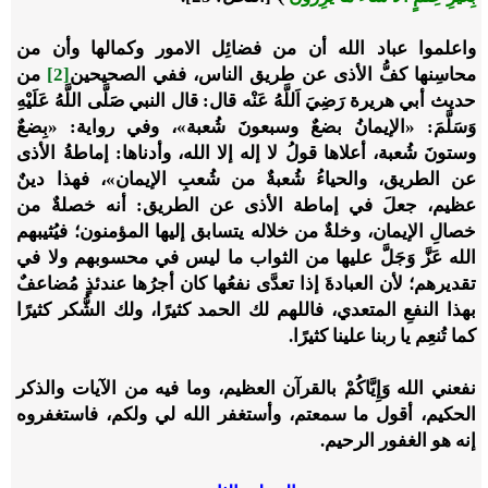
واعلموا عباد الله أن من فضائِل الامور وكمالها وأن من
محاسِنها كفُّ الأذى عن طريق الناس، ففي الصحيحين
[2]
من
حديث أبي هريرة رَضِيَ اَللَّهُ عَنْه قال: قال النبي صَلَّى اللَّهُ عَلَيْهِ
وَسَلَّمَ: «الإيمانُ بضعٌ وسبعونَ شُعبة»، وفي رواية: «بِضعٌ
وستونَ شُعبة، أعلاها قولُ لا إله إلا الله، وأدناها: إماطةُ الأذى
عن الطريق، والحياءُ شُعبةٌ من شُعبِ الإيمان»، فهذا دينٌ
عظيم، جعلَ في إماطة الأذى عن الطريق: أنه خصلةٌ من
خصالِ الإيمان، وخلةٌ من خلاله يتسابق إليها المؤمنون؛ فيُثيبهم
الله عَزَّ وَجَلَّ عليها من الثواب ما ليس في محسوبهم ولا في
تقديرهم؛ لأن العبادةَ إذا تعدَّى نفعُها كان أجرُها عندئذٍ مُضاعفٌ
بهذا النفعِ المتعدي، فاللهم لك الحمد كثيرًا، ولك الشُّكر كثيرًا
كما تُنعِم يا ربنا علينا كثيرًا.
نفعني الله وَإِيَّاكُمْ بالقرآن العظيم، وما فيه من الآيات والذكر
الحكيم، أقول ما سمعتم، وأستغفر الله لي ولكم، فاستغفروه
إنه هو الغفور الرحيم.