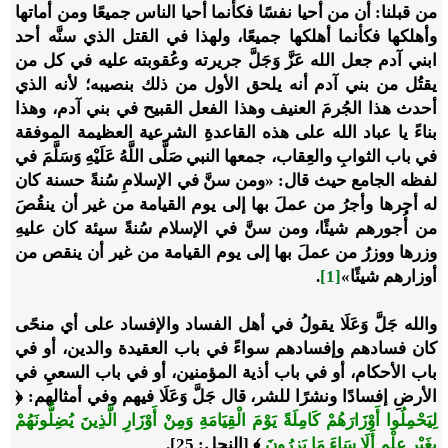
من قبلنا: أن من أحيا نفسًا فكأنما أحيا الناس جميعًا ومن أماتها
وأهلكها فكأنما أهلكها جميعًا، ولهذا في القتل الذي سنَّه أحد
ابني آدم جعل الله عَزَّ وَجَلَّ جريرته وعُقوبته عليه في كل من
يقتُل من بني آدم أنه يلحق الأول من ذلك بنصيبه؛ لأنه الذي
أحدث هذا الجُرمَ العنيف وهذا الفعل القبيح في بني آدم، وهذا
بناءً يا عباد الله على هذه القاعدةِ الشرعية العظيمة الموفقة
في باب الثوابِ والعِقاب، جمعها النبي صَلَّى اللَّهُ عَلَيْهِ وَسَلَّمَ في
لفظه الجامع حيث قال: «ومن سنَّ في الإسلامِ سُنةً حسنة كان
له أجرها وأجرُ من عملَ بها إلى يوم القيامة من غير أن ينقُصَ
من أُجورهم شيئًا، ومن سنَّ في الإسلام سُنةً سيئة كان عليهِ
وزرها ووزرُ من عملَ بها إلى يوم القيامة من غير أن ينقص من
أوزارهم شيئًا»
[1]
.
والله جَلَّ وَعَلَا يقولُ في أهل الفساد والإفساد على أي منحًى
كان فسادهم وإفسادهم سواءً في باب العقيدة والدين، أو في
باب الأحكام، أو في باب أذية المؤمنين، أو في باب السعيِ في
الأرضِ إفسادًا ونشرًا للشر، قال جَلَّ وَعَلَا فيهم وفي أمثالهم: ﴿
لِيَحْمِلُوا أَوْزَارَهُمْ
كَامِلَةً
يَوْمَ الْقِيَامَةِ وَمِنْ أَوْزَارِ الَّذِينَ يُضِلُّونَهُمْ
بِغَيْرِ عِلْمٍ أَلَا سَاءَ مَا يَزِرُونَ
﴾ [النحل: 25].