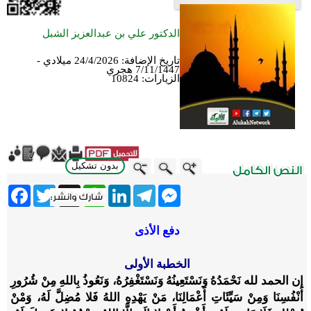
الدكتور علي بن عبدالعزيز الشبل
تاريخ الإضافة:
24/4/2026 ميلادي -
7/11/1447 هجري
الزيارات:
10824
بدون تشكيل
ebook
Twitter
WhatsApp
X
LinkedIn
Telegram
Messenger
دفع الأذى
الخطبة الأولى
إن الحمد لله نَحْمَدُهُ وَنَسْتَعِينُهُ وَنَسْتَغْفِرُهُ، وَنَعُوذُ بِاللهِ مِنْ شُرُورِ
أَنْفُسِنَا وَمِنْ سَيِّئَاتِ أَعْمَالِنَا، مَنْ يَهْدِهِ اللهُ فَلا مُضِلَّ لَهُ، وَمْنْ