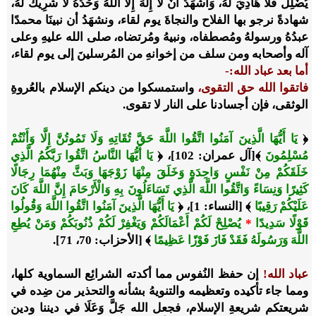
يُضْلِل فَلَا هَادِيَ لَهُ، وَأَشْهَدُ أَنْ لا إِلَهَ إِلَّا اللهُ وَحْدُهُ لا شَرِيكَ لَهُ،
شهادةً نرجو بها الفلاح والنجاةَ يوم لقاء، ونشهَدُ أن نبينَا محمدًا
عبدُهُ ورسولهُ ومُصطفاه، ونبيهُ ومُرتضاه، صلى الله عليهِ وعلى
آله وأصحابه ومن سلف من إخوانهِ من المُرسلينَ إلى يوم لقاء،
أما بعد عباد الله:-
فاتقوا الله حق التقوى،
واستمسكوا من دينكم الإسلام بالعُروةِ
الوثقى، فإن أجسادنا على النار لا تقوى.
﴿
يَا أَيُّهَا الَّذِينَ آمَنُوا اتَّقُوا اللَّهَ حَقَّ تُقَاتِهِ وَلَا تَمُوتُنَّ إِلَّا وَأَنْتُمْ
مُسْلِمُونَ
﴾[آل عمران: 102]، ﴿
يَا أَيُّهَا النَّاسُ اتَّقُوا رَبَّكُمُ الَّذِي
خَلَقَكُمْ مِنْ نَفْسٍ وَاحِدَةٍ وَخَلَقَ مِنْهَا زَوْجَهَا وَبَثَّ مِنْهُمَا رِجَالًا
كَثِيرًا وَنِسَاءً وَاتَّقُوا اللَّهَ الَّذِي تَسَاءَلُونَ بِهِ وَالْأَرْحَامَ إِنَّ اللَّهَ كَانَ
عَلَيْكُمْ رَقِيبًا
﴾ [النساء: 1]، ﴿
يَا أَيُّهَا الَّذِينَ آمَنُوا اتَّقُوا اللَّهَ وَقُولُوا
قَوْلًا سَدِيدًا
*
يُصْلِحْ لَكُمْ أَعْمَالَكُمْ وَيَغْفِرْ لَكُمْ ذُنُوبَكُمْ وَمَنْ يُطِعِ
اللَّهَ وَرَسُولَهُ فَقَدْ فَازَ فَوْزًا عَظِيمًا
﴾ [الأحزاب: 70، 71].
عباد الله!
إن حفظ النُفوس مما أكدته الشرائِع السماوية كلها،
ومما جاء تأكيده وتعظيمه والتنويهُ بشأنه والتحذير من ضِده في
شريعتكم شريعةِ الإسلام، فجعل الله جَلَّ وَعَلَا في ديننا ودين