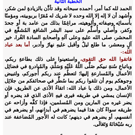
الخطبة الثانية
الحمد لله كما أمر، أحمده سبحانه وقد تأذَّن بالزيادةِ لمن شكر،
وأشهد أن لا إله إلا الله وحده لا شريك له مُقرًا بربوبيته، ومؤمنًا
بأسمائِه وصِفاته وأُلوهيته، مراغِمًا بذلك من عامد بهَ أو جحدَ
وكفر، وأُصلي وأُسلِّم على سيد البشر الشافع المُشفَّع في
المحشر، صلى الله عليهِ وعلى آلهِ وأصحابهِ السادة الغُرا، خير
آلٍ ومعشر، ما طلع ليلٌ وأقبل عليهِ نهارٌ وأدبر،
أما بعد عباد
الله:-
فاتقوا الله حق التقوى،
واستعينوا على ذلك بطاعةِ ربكم،
وباتباعِ سُنةِ نبيكم صَلَّى اللَّهُ عَلَيْهِ وَسَلَّمَ، والمُبادرةِ في فضائِل
الأعمال والمُسارعةِ إليها؛ لتعظُم عند ربكم أُجوركم، ولتبيض
وجوهكم يوم أن تلقوا ربكم بما سُطِّر في صحائفكم من جلائِل
الأعمال، ومن ذلك يا عباد الله: اتقاءُ الأذى عن الطريق، فإن
الإنسان يمشي في طريقه فيرى فيهِ الأذى الذي قد يضره أو
يضر غيره من المارين ومن المُسلمين، فإذا كفَّه وأزاحه عن
طريقه سواءً كان هذا فيما يضرهم في أبدانهم، أو يضرهم في
أنفسهم، أو يضرهم في دينهم؛ كانت له الأُجور المُضاعفة عند
ربه سُبْحَانَهُ وَتَعَالَى.