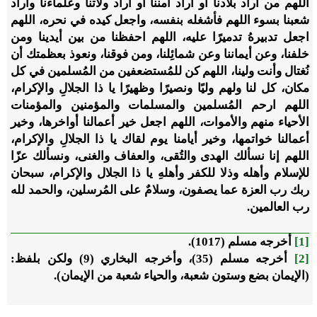
اللهم من أراد بلادنا أو أراد أمننا أو أراد ولاتنا وعلماءنا وأراد
شعبنا بسوء اللهم فأشغله بنفسه، واجعل كيده في نحره، اللهم
اجعل تدبيرهُ تدميرًا عليه، اللهم احفظنا من بين أيدينا ومن
خلفنا، وعن أيماننا وعن شمائِلنا، ومن فوقنا، ونعوذ بعظمتك أن
نُغتال وأنت ولينا، اللهم كن للمُستضعفين من المُسلمين في كل
مكان، كل لنا ولهم وليًا ونصيرًا وظهيرًا يا ذا الجلالِ والإكرام،
اللهم ارحم المُسلمين والمسلمات والمؤمنين والمؤمنات
الأحياء منهم والأموات، اللهم اجعل خير أعمالنا أواخرها، وخير
أعمالنا خواتمها، وخير أيامنا يوم لقاك يا ذا الجلالِ والإكرام،
اللهم إنا نسألك الهدى والتُقى، والعفاف والغنى، ونسألك عزًا
للإسلام وأهله وذلا للكفر وأهلهِ يا ذا الجلال والإكرام، سبحان
ربك رب العزة عما يصفون، وسلامٌ على المُرسلين، والحمد لله
رب العالمين.
[1]
أخرجه مسلم (1017).
[2]
أخرجه مسلم (35)، وأخرجه البخاري (9) ولكن بلفظ:
(الإيمان بضع وستون شعبة، والحياء شعبة من الإيمان).