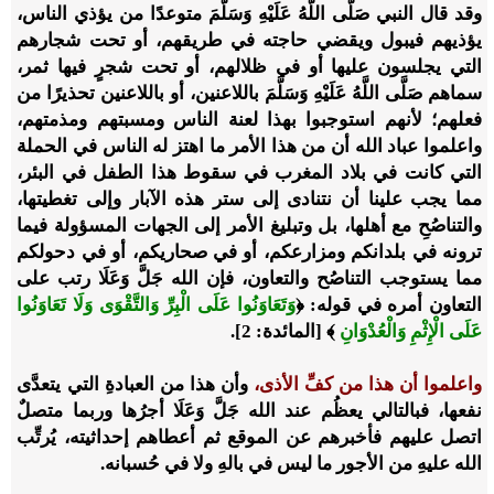
وقد قال النبي صَلَّى اللَّهُ عَلَيْهِ وَسَلَّمَ متوعدًا من يؤذي الناس،
يؤذيهم فيبول ويقضي حاجته في طريقهم، أو تحت شجارهم
التي يجلسون عليها أو في ظلالهم، أو تحت شجرٍ فيها ثمر،
سماهم صَلَّى اللَّهُ عَلَيْهِ وَسَلَّمَ باللاعنين، أو باللاعنين تحذيرًا من
فعلهم؛ لأنهم استوجبوا بهذا لعنة الناس ومسبتهم ومذمتهم،
واعلموا عباد الله أن من هذا الأمر ما اهتز له الناس في الحملة
التي كانت في بلاد المغرب في سقوط هذا الطفل في البئر،
مما يجب علينا أن نتنادى إلى ستر هذه الآبار وإلى تغطيتها،
والتناصُحِ مع أهلها، بل وتبليغ الأمر إلى الجهات المسؤولة فيما
ترونه في بلدانكم ومزارعكم، أو في صحاريكم، أو في دحولكم
مما يستوجب التناصُح والتعاون، فإن الله جَلَّ وَعَلَا رتب على
التعاون أمره في قوله: ﴿
وَتَعَاوَنُوا عَلَى الْبِرِّ وَالتَّقْوَى وَلَا تَعَاوَنُوا
عَلَى الْإِثْمِ وَالْعُدْوَانِ
﴾ [المائدة: 2].
واعلموا أن هذا من كفِّ الأذى،
وأن هذا من العبادةِ التي يتعدَّى
نفعها، فبالتالي يعظُم عند الله جَلَّ وَعَلَا أجرُها وربما متصلٌ
اتصل عليهم فأخبرهم عن الموقع ثم أعطاهم إحداثيته، يُرتِّب
الله عليهِ من الأجور ما ليس في بالهِ ولا في حُسبانه.