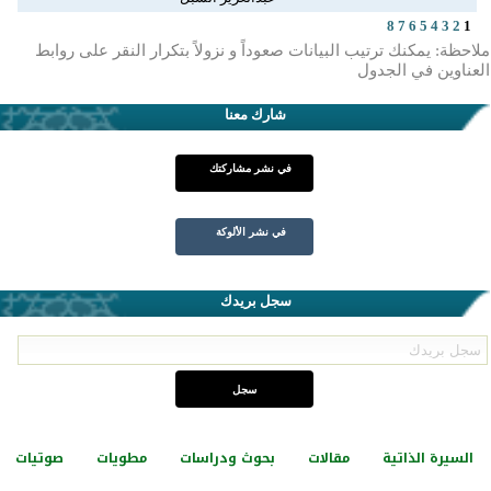
8
7
6
5
4
3
2
1
ملاحظة: يمكنك ترتيب البيانات صعوداً و نزولاً بتكرار النقر على روابط
العناوين في الجدول
شارك معنا
في نشر مشاركتك
في نشر الألوكة
سجل بريدك
السيرة الذاتية
مقالات
بحوث ودراسات
مطويات
صوتيات