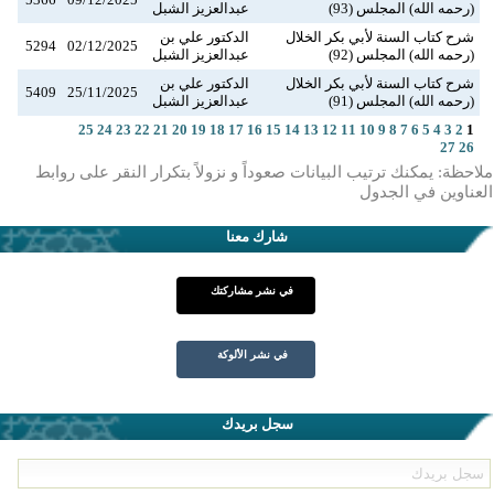
(رحمه الله) المجلس (93)
عبدالعزيز الشبل
شرح كتاب السنة لأبي بكر الخلال
الدكتور علي بن
5294
02/12/2025
(رحمه الله) المجلس (92)
عبدالعزيز الشبل
شرح كتاب السنة لأبي بكر الخلال
الدكتور علي بن
5409
25/11/2025
(رحمه الله) المجلس (91)
عبدالعزيز الشبل
25
24
23
22
21
20
19
18
17
16
15
14
13
12
11
10
9
8
7
6
5
4
3
2
1
27
26
ملاحظة: يمكنك ترتيب البيانات صعوداً و نزولاً بتكرار النقر على روابط
العناوين في الجدول
شارك معنا
في نشر مشاركتك
في نشر الألوكة
سجل بريدك