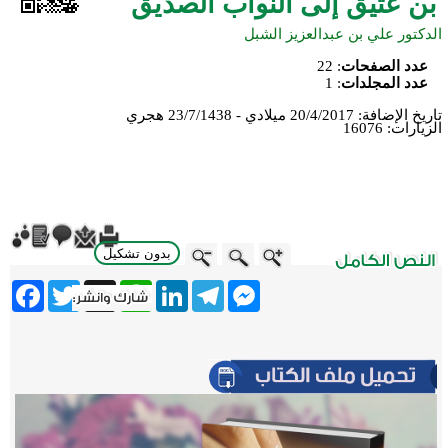
بن عتيق إلى النواب الصديق
الدكتور علي بن عبدالعزيز الشبل
عدد الصفحات
:
22
عدد المجلدات
:
1
تاريخ الإضافة:
20/4/2017 ميلادي - 23/7/1438 هجري
الزيارات:
16076
بدون تشكيل
ebook
Twitter
WhatsApp
X
LinkedIn
Telegram
Messenger