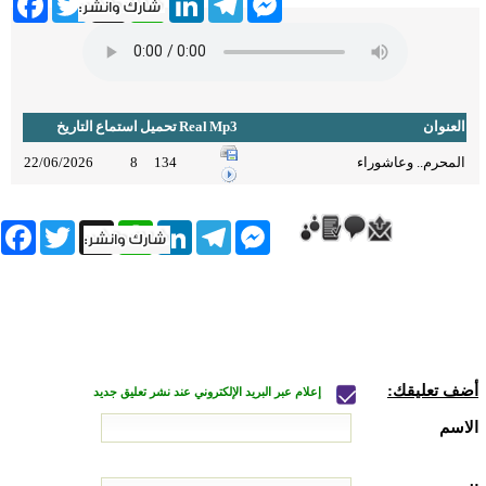
العنوان
Mp3
Real
تحميل
استماع
التاريخ
المحرم.. وعاشوراء
134
8
22/06/2026
book
Twitter
WhatsApp
X
LinkedIn
Telegram
Messenger
أضف تعليقك:
إعلام عبر البريد الإلكتروني عند نشر تعليق جديد
الاسم