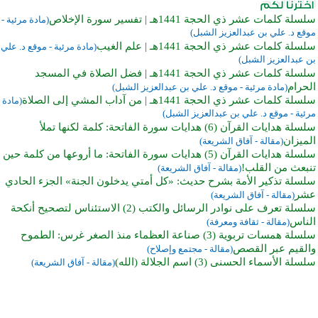
سلسلة كلمات عشر ذي الحجة 1441هـ | تفسير سورة الإخلاص
(مادة مرئية -
موقع د. علي بن عبدالعزيز الشبل)
سلسلة كلمات عشر ذي الحجة 1441هـ | علم الغيب
(مادة مرئية - موقع د. علي
بن عبدالعزيز الشبل)
سلسلة كلمات عشر ذي الحجة 1441هـ | فضل الصلاة في المسجد
الحرام
(مادة مرئية - موقع د. علي بن عبدالعزيز الشبل)
سلسلة كلمات عشر ذي الحجة 1441هـ | من آداب المشي إلى الصلاة
(مادة
مرئية - موقع د. علي بن عبدالعزيز الشبل)
سلسلة هدايات القرآن (6) هدايات سورة الفاتحة: كلمة لكنها تملأ
الميزان
(مقالة - آفاق الشريعة)
سلسلة هدايات القرآن (5) هدايات سورة الفاتحة: ما أروعها من كلمة حين
تنبعث من القلب!
(مقالة - آفاق الشريعة)
سلسلة تذكير الأمة بشرح حديث: «كل أمتي يدخلون الجنة» الجزء الحادي
عشر
(مقالة - آفاق الشريعة)
سلسلة تعرف على نوادر الرسائل والكتب (2) الاستئناس لتصحيح أنكحة
الناس
(مقالة - ثقافة ومعرفة)
سلسلة همسات تربوية (3) صناعة العظماء منذ الصغر غرس: الطموح
والقيم عبر القصص
(مقالة - مجتمع وإصلاح)
سلسلة الأسماء الحسنى (3) اسم الجلالة (الله)
(مقالة - آفاق الشريعة)