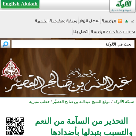
شبكة الألوكة
/
موقع الشيخ عبدالله بن صالح القصيِّر
/
خطب منبرية
التحذير من السآمة من النعم
والتسبب بتبدلها بأضدادها