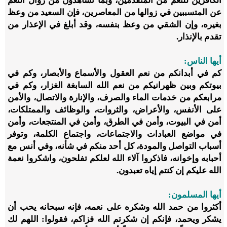
الكافرين للنعم من المتقدمين، وبما تشاهدون من زوال النعم
عن المتسببين في زوالها من المعاصرين، فإن السعيد من وعظ
بغيره، وإن الشقي من وعظ بنفسه، وقد أبلغ في الإعذار من
تقدم بالإنذار.
أيها الناس:
كم في أبدانكم من نعم العقول والأسماع والأبصار، وكم في
بيوتكم وبين ظهرانيكم من نعم الله السابغة الغزار، وكم في
مرابعكم من خدمات الماء والصرف، والإنارة والاتصال، والأمن
على الأنفس، والأعراض، والثروات، والوظائف والممتلكات،
أمن في البيوت، وأمن في الطرق، وأمن في المنتجعات، وأمن
في مواضع العبادات والاجتماعات، واجتماع الكلمة، وتوفر
أسباب التواصل والمودة، كل أحد منكم في شأنه، وفي أنس مع
أحبابه وإخوانه، فاذكروا آلاء الله لعلكم تفلحون، واشكروا نعمة
الله عليكم إن كنتم إياه تعبدون.
أيها المسلمون:
أكثروا من حمد الله وشكره على نعمه، فإنه سبحانه يحب أن
يشكر ويحمد، فإنكم إن شكرتم الله فزاكم، فقولوا: اللهم لك