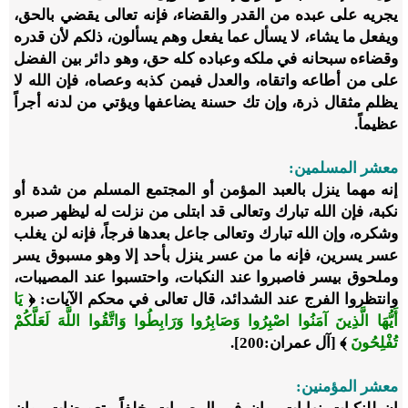
يجريه على عبده من القدر والقضاء، فإنه تعالى يقضي بالحق،
ويفعل ما يشاء، لا يسأل عما يفعل وهم يسألون، ذلكم لأن قدره
وقضاءه سبحانه في ملكه وعباده كله حق، وهو دائر بين الفضل
على من أطاعه واتقاه، والعدل فيمن كذبه وعصاه، فإن الله لا
يظلم مثقال ذرة، وإن تك حسنة يضاعفها ويؤتي من لدنه أجراً
عظيماً.
معشر المسلمين:
إنه مهما ينزل بالعبد المؤمن أو المجتمع المسلم من شدة أو
نكبة، فإن الله تبارك وتعالى قد ابتلى من نزلت له ليظهر صبره
وشكره، وإن الله تبارك وتعالى جاعل بعدها فرجاً، فإنه لن يغلب
عسر يسرين، فإنه ما من عسر ينزل بأحد إلا وهو مسبوق يسر
وملحوق بيسر فاصبروا عند النكبات، واحتسبوا عند المصيبات،
وانتظروا الفرج عند الشدائد، قال تعالى في محكم الآيات: ﴿
يَا
أَيُّهَا الَّذِينَ آمَنُوا اصْبِرُوا وَصَابِرُوا وَرَابِطُوا وَاتَّقُوا اللَّهَ لَعَلَّكُمْ
تُفْلِحُونَ
﴾ [آل عمران:200].
معشر المؤمنين: