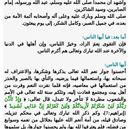
وأشهد أن محمداً صلى الله عليه وسلم، عبد الله ورسوله، إمام
الصابرين، وسيد الشاكرين.
صلى الله وسلم وبارك عليه وعلى آله وأصحابه أئمة الأمة من
بعده، في جميل الصبر، وكامل الشكر، إلى يوم يبعثون.
أما بعد: فيا أيها الناس:
فإن التقوى نِعمَ الزاد، وخيرُ اللباس، وإن أهلها في الدنيا
والآخرة عند الله تبارك وتعالى هم أكرم الناس.
أيها الناس:
أحسنوا جوار نعم الله تعالى بذكرها وشكرها، والاعتراف له
سبحانه بها، واستعمالها فيما يرضيه، والنأي بها بالصبر والحذر
من استعمالها في معاصيه، فإنه قلما نفرت النعم وفرت من
أهل بيت ومجتمع فعادت إليه، وتلكم سنة لله تعالى في الأمم
والشعوب مطردة لا تتأخر ولا تتبدل، قال تعالى: ﴿
وَإِذْ تَأَذَّنَ
رَبُّكُمْ لَئِنْ شَكَرْتُمْ لَأَزِيدَنَّكُمْ وَلَئِنْ كَفَرْتُمْ إِنَّ عَذَابِي لَشَدِيدٌ
﴾
[إبراهيم:7]، وكم ذكر الله تبارك وتعالى في محكم تنزيله،
وصادق قيله، من أمة أنعم الله عليها بجلائل من نعمه وسوابغ
من فضله، فلم يعترفوا لله بها، ولم يحسنوا جوارها، بل سئموها