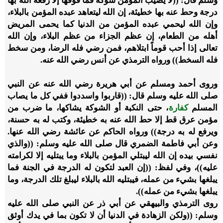
وسلم قال: ((لا يصيب المؤمن شوكة فما فوقها إلا رفعه الله بها
درجة وحط عنه بها خطيئة، إن الله ليتعاهد عبده المؤمن بالبلاء،
وإن الله ليحمي عبده المؤمن من الدنيا كما يحمى المريض
أهله من الطعام، إن عظم الجزاء من عظم البلاء، وإن الله
تعالى إذا أحب قوماً ابتلاهم، فمن رضي فله الرضا، ومن سخط
فله السخط)) ورواه الترمذي عن أنس رضي الله عنه.
وروى أحمد ومسلم عن أبي هريرة رضي الله عنه عن النبي
صلى الله عليه وسلم قال: ((قاربوا واسددوا ففي كل ما يصاب
المسلم
كفارة
، حتى النكبة أو الشوكة يشاكها، ما ضرب من
مؤمن عرق قط إلا حط الله عنه به خطيئة، وكتب له به حسنة،
ويرفع له به درجة)) ورواه الحاكم عن عائشة رضي الله عنها.
وعن أبي فاطمة الضمري قال صلى الله عليه وسلم: ((والذي
نفسي بيده إن الله ليبتلي المؤمن بالبلاء وما يبتليه إلا لكرامته
عليه))، وفي لفظ: ((إن العبد لتكون له الدرجة في الجنة فما
يبلغها بشيء من عمله، فيبتليه الله بالبلاء ليبلغ تلك الدرجة، وما
يبلغها بشيء من عمله)).
روى الترمذي والبيهقي عن أبي ذر عن النبي صلى الله عليه
وسلم: ((ولكن الزهادة في الدنيا أن لا تكون بما في يدك أوثق