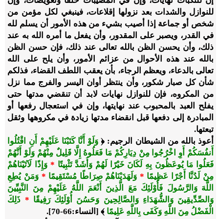
إن للنكبات نهايات، وإن في المصيبات خلفاً وتعويضات، وإن
للنوازل والشدات بعد نزولها إقلاعات، فينبغي لكل مؤمن من
شخص أو جماعة إذا أصيب بشيء من هذه الأمور أن يسلم لله
في القدر، ويصبر على المقدور، وأن يفعل ما أمره الله به عند
ذلك، وأن يحسن الظن بالله تعالى عند ذلك، فإن حسن الظن
بالله عند هذه الأحوال من عزائم الأمور، وأن يلح على الله
تعالى بالدعاء، ويعظم الرجاء، بأن يعقب اللطف القضاء، فذلكم
شأن كل صبار شكور، وأن ينتظر أوان اليسر والفرج مما نزل
من المكروه، فإن للنوازل نهايات لابد أن تنقضي مدتها حتى
يفلح العبد بالمحبوب عند نهايتها، وإن في استعجال رفعها أو
المبادرة إلى دفعها قبل انقضاء مدتها زيادة في مكروهها وثقل
تبعتها.
أعوذ بالله من الشيطان الرجيم: ﴿
وَلَوْ أَنَّا كَتَبْنَا عَلَيْهِمْ أَنِ اقْتُلُوا
أَنفُسَكُمْ أَوِ اخْرُجُوا مِنْ دِيَارِكُمْ مَا فَعَلُوهُ إِلَّا قَلِيلٌ مِنْهُمْ وَلَوْ أَنَّهُمْ
فَعَلُوا مَا يُوعَظُونَ بِهِ لَكَانَ خَيْرًا لَهُمْ وَأَشَدَّ تَثْبِيتًا
*
وَإِذًا لَآتَيْنَاهُمْ
مِنْ لَدُنَّا أَجْرًا عَظِيمًا
*
وَلَهَدَيْنَاهُمْ صِرَاطًا مُسْتَقِيمًا
*
وَمَنْ يُطِعِ
اللَّهَ وَالرَّسُولَ فَأُوْلَئِكَ مَعَ الَّذِينَ أَنْعَمَ اللَّهُ عَلَيْهِمْ مِنَ النَّبِيِّينَ
وَالصِّدِّيقِينَ وَالشُّهَدَاءِ وَالصَّالِحِينَ وَحَسُنَ أُوْلَئِكَ رَفِيقًا
*
ذَلِكَ
الْفَضْلُ مِنَ اللَّهِ وَكَفَى بِاللَّهِ عَلِيمًا
﴾ [النساء:66-70].