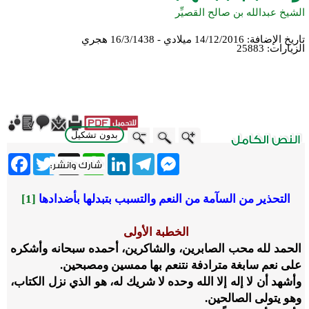
الشيخ عبدالله بن صالح القصيِّر
تاريخ الإضافة:
14/12/2016 ميلادي - 16/3/1438 هجري
الزيارات:
25883
بدون تشكيل
ebook
Twitter
WhatsApp
X
LinkedIn
Telegram
Messenger
التحذير من السآمة من النعم والتسبب بتبدلها بأضدادها
[1]
الخطبة الأولى
الحمد لله محب الصابرين، والشاكرين، أحمده سبحانه وأشكره
على نعم سابغة مترادفة نتنعم بها ممسين ومصبحين.
وأشهد أن لا إله إلا الله وحده لا شريك له، هو الذي نزل الكتاب،
وهو يتولى الصالحين.