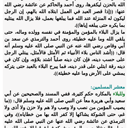
الله بالحزن ليكفرها، روى أحمد والحاكم عن عائشة رضي الله
عنها: ((إذا قصر العبد في العمل ابتلاه الله بالهم، إن الرجل
ليكون له المنزلة عند الله فما يبلغها بعمل، فلا يزال الله يبتليه
بما يكره حتى يبلغه إياها)).
ما يزال البلاء بالمؤمن والمؤمنة في نفسه وولده وماله، حتى
يلقي الله وما عليه خطيئة، روى أحمد والترمذي عن سعد بن
أبي وقاص رضي الله عنه عن النبي صلى الله عليه وسلم أنه
قال: ((أشد الناس بلاء الأنبياء ثم الأمثل فالأمثل، يبتلي الرجل
على حسب دينه، فإن كان دينه صلباً اشتد بلاؤه، وإن كان في
دينه رقة ابتلي على قدر دينه، فما يبرح البلاء بالعبد حتى يتركه
يمشي على الأرض وما عليه خطيئة)).
معشر المسلمين:
وللبلاء
بالمكاره حكم كثيرة، ففي المسند والصحيحين عن أبي
سعيد وأبي هريرة معاً عن النبي صلى الله عليه وسلم قال: ((ما
يصيب المؤمن من نصب ولا وصب ولا هم ولا حزن ولا أذى ولا
غم، حتى الشوكة يشاكها إلا كفر الله بها من خطاياه))، وفي
الترمذي عن عائشة رضي الله عنها عن النبي صلى الله عليه