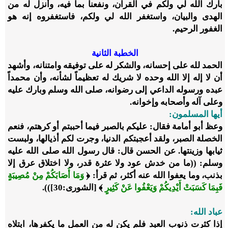
بارك الله لي ولكم في القرآن، ونفعنا بما فيه، وأنزل له من
الهدى والبيان، واستغفر الله لي ولكم، فاستغفروه إنه هو
الغفور الرحيم.
الخطبة الثانية
الحمد لله على إحسانه، والشكر له على توفيقه وامتنانه، وأشهد
أن لا إله إلا الله وحده لا شريك له تعظيماً لشأنه، وأن محمداً
عبده ورسوله الداعي إلى رضوانه، صلى الله وسلم وبارك عليه
وعلى آله وأصحابه وإخوانه.
أيها المسلمون:
وعظ أبو أمامة فقال: عليكم بالصبر فيما أحببتم أو كرهتم، فنعم
الخصلة الصبر، ولقد أعجبتكم الدنيا، وجرت لكم أذيالها، ولبست
ثيابها وزينتها. عن الحسن قال: قال رسول الله صلى الله عليه
وسلم: ((ما من خدش عود ولا عثرة قدر، ولا اختلاق عرق إلا
بذنب، وما يعفوا الله عنه أكثر، ثم قرأ: ﴿
وَمَا أَصَابَكُمْ مِنْ مُصِيبَةٍ
فَبِمَا كَسَبَتْ أَيْدِيكُمْ وَيَعْفُوا عَنْ كَثِيرٍ
﴾ [الشورى:30])).
عباد الله:
إذا كثرت ذنوب العبد فلم يكن له من العمل ما يكفرها، ابتلاه