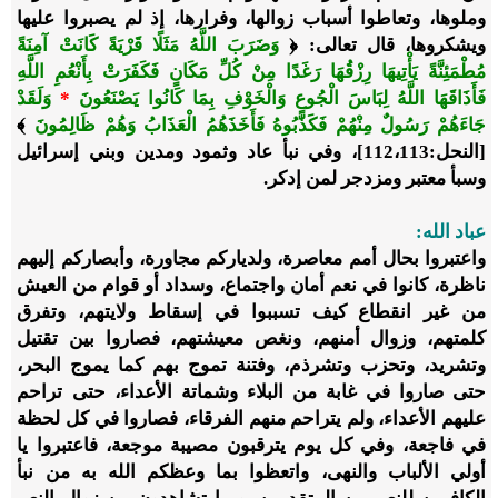
وملوها، وتعاطوا أسباب زوالها، وفرارها، إذ لم يصبروا عليها
ويشكروها، قال تعالى: ﴿
وَضَرَبَ اللَّهُ مَثَلًا قَرْيَةً كَانَتْ آمِنَةً
مُطْمَئِنَّةً يَأْتِيهَا رِزْقُهَا رَغَدًا مِنْ كُلِّ مَكَانٍ فَكَفَرَتْ بِأَنْعُمِ اللَّهِ
فَأَذَاقَهَا اللَّهُ لِبَاسَ الْجُوعِ وَالْخَوْفِ بِمَا كَانُوا يَصْنَعُونَ
*
وَلَقَدْ
جَاءَهُمْ رَسُولٌ مِنْهُمْ فَكَذَّبُوهُ فَأَخَذَهُمُ الْعَذَابُ وَهُمْ ظَالِمُونَ
﴾
[النحل:112،113]، وفي نبأ عاد وثمود ومدين وبني إسرائيل
وسبأ معتبر ومزدجر لمن إدكر.
عباد الله:
واعتبروا بحال أمم معاصرة، ولدياركم مجاورة، وأبصاركم إليهم
ناظرة، كانوا في نعم أمان واجتماع، وسداد أو قوام من العيش
من غير انقطاع كيف تسببوا في إسقاط ولايتهم، وتفرق
كلمتهم، وزوال أمنهم، ونغص معيشتهم، فصاروا بين تقتيل
وتشريد، وتحزب وتشرذم، وفتنة تموج بهم كما يموج البحر،
حتى صاروا في غابة من البلاء وشماتة الأعداء، حتى تراحم
عليهم الأعداء، ولم يتراحم منهم الفرقاء، فصاروا في كل لحظة
في فاجعة، وفي كل يوم يترقبون مصيبة موجعة، فاعتبروا يا
أولي الألباب والنهى، واتعظوا بما وعظكم الله به من نبأ