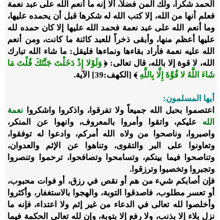
الحمد شكراً، ولك المن فضلاً، ألا إنه ما أنعم الله على عبد نعمة
فعلم أنها من الله، إلا كتب الله له شكرها قبل أن يحمده عليها،
وما أنعم الله على عبد نعمة فحمد الله عليها إلا كان حمده لله
عليها أعظم منها، وأبقى ذخراً للعبد كائنة ما كانت، ومن أنعم
الله عليه نعمة فأراد بقاءها ونماءها فليقل: ما شاء الله تبارك
الله، لا قوة إلا بالله، قال تعالى: ﴿
وَلَوْلا إِذْ دَخَلْتَ جَنَّتَكَ قُلْتَ مَا
شَاءَ اللَّهُ لا قُوَّةَ إِلَّا بِاللَّهِ
﴾ [الكهف:39] الآية.
أيها المسلمون:
اعتصموا بحبل الله جميعاً ولا تفرقوا، واذكروا واشكروا
نعمة
الله
عليكم، واتقوا وأمروا بالمعروف، وانهوا عن المنكر،
واصبروا، وناصحوا من ولاه الله أمركم، وادعوا له توفقوا،
وتعاونوا على البر والتقوى، وتناهوا عن الإثم والعدوان،
وتناصحوا فيما بينكم، وتسامحوا وتصافحوا، ترحموا وتنصروا
وتجبروا وتخصبوا وترزقوا.
فإن أصابكم شيء من هم أو نقص في رزق، أو فوات محبوب،
أو تعسر مطلوب، فاصدقوا التوبة، والهجوا بالاستغفار، وأكثروا
وأخلصوا لله تعالى في الدعاء من غير إثم ولا اعتداء، فإنه ما
نزل بلاء إلا بذنب، ولا رفع إلا بتوبة، وإن لله تعالى الحكمة فيما