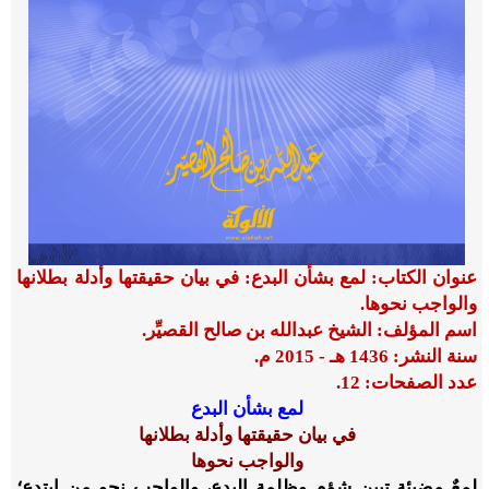
عنوان الكتاب:
لمع بشأن البدع: في بيان حقيقتها وأدلة بطلانها
والواجب نحوها.
اسم المؤلف: الشيخ عبدالله بن صالح القصيِّر.
سنة النشر: 1436 هـ - 2015 م.
عدد الصفحات: 12.
لمع بشأن البدع
في بيان حقيقتها وأدلة بطلانها
والواجب نحوها
لمعٌ مضيئة تبين شؤم وظلمة البدع، والواجب نحو من ابتدع؛