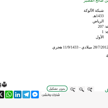
ن صالح القصيِّر
شبكة الألوكة
1433هـ
الرياض
ت
:
207
ت
:
1
الأول
28/7/201 ميلادي - 11/9/1433 هجري
4
بدون تشكيل
tsApp
X
LinkedIn
Telegram
Messenger