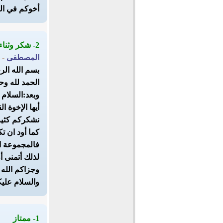
أخوكم في ال
2- شكر وثناء
المصطفى
- 
بسم الله ال
الحمد لله وح
وبعد:السلام 
أيها الإخوة
نشكركم كثير
كما أود ان 
فالمجموعة ا
لذلك أتمنى أ
وجزاكم الله 
والسلام علي
1- ممتاز