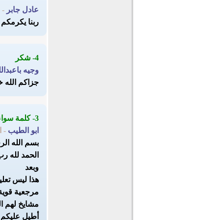
عادل جابر
- 
ربنا يكرمكم 
4- شكر
وجيه باعبدالل
جزاكم الله خ
3- كلمة سواء
ابو الطيب
- 
بسم الله ال
الحمد لله رب
وبعد
هذا ليس تعلي
مرجعية قوية 
مشايخ لهم الم
أطيل عليكم ف