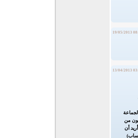
19/05/2013 08
13/04/2013 03
الجماعة
كون من
ريد أن
حساب)