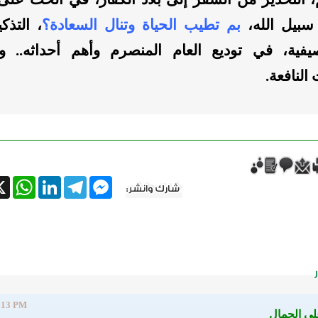
سبيل الله،
بم تطيب الحياة وتنال السعادة؟
، التذك
صيفية، في توديع العام المنصرم وأهم أحداثه.. و
لنافعة.
tsApp
X
LinkedIn
Telegram
Messenger
:13 PM