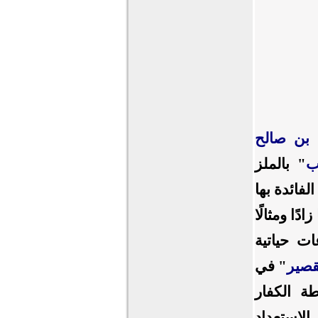
 بن صالح
ب
" بالملز
فائدة بها
ًا ومثالًا
ت حياتية
قصير
" في
ة الكفار
الاستعداد