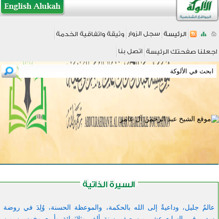
عالمٌ جليل، وداعيةٌ إلى الله بالحكمة، والموعظة الحسنة، وُلِدَ في روضة
سدير في السابع عشر من صفر سنة ألف وثلاثمائة وأربع وخمسين من