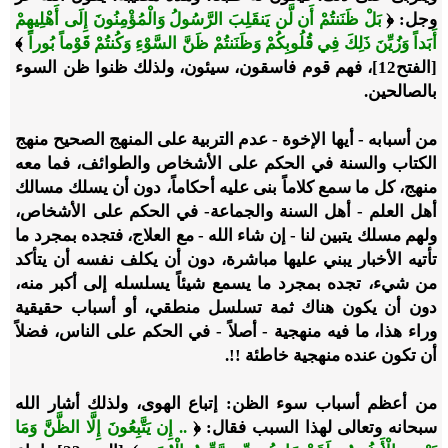
وجل: ﴿
بَلْ ظَنَنتُمْ أَن لَّن يَنقَلِبَ الرَّسُولُ وَالْمُؤْمِنُونَ إِلَى أَهْلِيهِمْ
أَبَداً وَزُيِّنَ ذَلِكَ فِي قُلُوبِكُمْ وَظَنَنتُمْ ظَنَّ السَّوْءِ وَكُنتُمْ قَوْماً بُوراً
﴾
[الفتح12]، فهم قوم فاسقون، سيئون، ولذلك ظنوا ظن السوء
بالصالحين.
من أسبابه - أيها الإخوة - عدم التربية على المنهج الصحيح منهج
الكتاب والسنة في الحكم على الأشخاص والطوائف، فما معه
منهج، كل ما سمع كلاماً بنى عليه أحكاماً، دون أن يسلك مسالك
أهل العلم - أهل السنة والجماعة- في الحكم على الأشخاص،
ولهم مسلك يتبين لنا - إن شاء الله - مع العلاج، فتجده بمجرد ما
تأتيه الأخبار يبني عليها مباشرة، دون أن يكلف نفسه أن يتأكد
من شيء، تجده بمجرد ما يسمع شيئاً يسلسله إلى أكبر منه،
دون أن يكون هناك ثمة تسلسل منطقي، أو أسباب حقيقية
وراء هذا، ما فيه منهجية - أصلاً - في الحكم على الناس، فضلاً
أن تكون عنده منهجية خاطئة !!.
من أعظم أسباب سوء الظن: إتباع الهوى، ولذلك أشار الله
سبحانه وتعالى لهذا السبب فقال: ﴿
.. إِن يَتَّبِعُونَ إِلَّا الظَّنَّ وَمَا