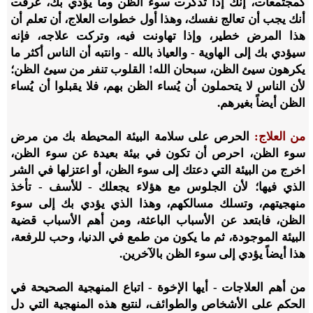
كمجتمعات، إنك إذا تذكرت سوء الظن وما يؤدي بك، عرفت
أنك يجب أن تعالج نفسك، وهذا أول خطوات العلاج، أن تعلم أن
هذا المرض خطير، وإذا تهاونت فيه، وتركت علاجه، فإنه
سيؤدي بك إلى الهاوية - والعياذ بالله - وانتبه أن الناس أكثر ما
يكرهون سيئ الظن، سبحان الله! القلوب تنفر من سيئ الظن؛
لأن الناس لا يتحملون أن يُساء الظن بهم، فلا يقبلوا أن يُساء
الظن أيضاً بغيرهم.
من العلاج:
الحرص على سلامة البيئة المحيطة بك من مرض
سوء الظن، احرص أن تكون في بيئة بعيدة عن سوء الظن،
اخرج من البيئة التي دعتك إلى سوء الظن، أو اعتزلها في الشر
الذي فيها؛ لأن الجلوس مع هؤلاء يجعلك - للأسف - تأخذ
منهجيتهم، وتسلك مسالكهم، وهذا الذي يؤدي بك إلى سوء
الظن، فابتعد عن الأسباب الباعثة، ومن أهم الأسباب قضية
البيئة الموجودة، ثم ما يكون من طمع في الدنيا، وحب للرفعة،
هذا أيضاً يؤدي إلى سوء الظن بالآخرين.
من أهم العلاجات - أيها الإخوة - اتباع المنهجية الصحيحة في
الحكم على الأشخاص والطوائف، لنتبع هذه المنهجية التي دل