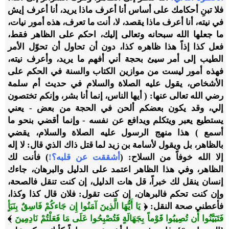
فلا تبنِ أحكامك على أساس أنا أعرف ماذا يريد، أنا أعرف إيش
في نيته، أنا أعرف ماذا يقصد، لا، أنت ما تعرف، هذه أمور نيات،
ما جعلها الله سبحانه وتعالى إليك، احكم على الظاهر فقط،
فعل كذا إذاً هذا ظاهره كذا، دون أن تحاول أن تحوّل الأمر
الطيب إلى أمر سيئ بحجة أني أفهم ما يريد، وأعرف نيته،
فهذه أمور ليست من موازين الكتاب والسنة في الحكم على
الأشخاص، يقول عليه الصلاة والسلام في حديث أم سلمة
رضي الله تعالى عنها: ( أيها الناس، إنما أنا بشر، وإنكم تختصون
إلي، وقد يكون بعضكم ألحن في الحجة من بعض - يعني
يستطيع يعبر ويتكلم ويدافع عن نفسه - وإنما أقضي بنحو ما
أسمع ) هذا منهج الرسول عليه الصلاة والسلام، يقضي
بالظاهر، بل ويقول لأسامة بن زيد لما قتل ذاك الذي قال: لا إله
إلا الله خوفاً من السلاح: (
أشققت عن قلبه؟!
) فأنت لك
الظاهر، وفي هذا الظاهر اعتمد على الدليل والبرهان، جاءك
إنسان ينقل لك خبراً، قل هات الدليل، إن كنت تنقل فالصحة،
وإن كنت تحكم فالبرهان، إن كنت تقول: فلان قال كذا وكذا،
فأعطني صحة النقل: ﴿
يَا أَيُّهَا الَّذِينَ آمَنُوا إِن جَاءكُمْ فَاسِقٌ بِنَبَأٍ
فَتَبَيَّنُوا أَن تُصِيبُوا قَوْماً بِجَهَالَةٍ فَتُصْبِحُوا عَلَى مَا فَعَلْتُمْ نَادِمِينَ
﴾