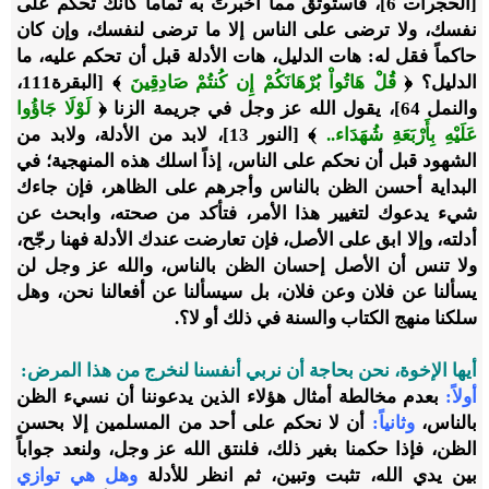
[الحجرات 6]، فاستوثق مما أخبرتَ به تماماً كأنك تحكم على
نفسك، ولا ترضى على الناس إلا ما ترضى لنفسك، وإن كان
حاكماً فقل له: هات الدليل، هات الأدلة قبل أن تحكم عليه، ما
الدليل؟ ﴿
قُلْ هَاتُواْ بُرْهَانَكُمْ إِن كُنتُمْ صَادِقِينَ
﴾ [البقرة111،
والنمل 64]، يقول الله عز وجل في جريمة الزنا ﴿
لَوْلَا جَاؤُوا
عَلَيْهِ بِأَرْبَعَةِ شُهَدَاء..
﴾ [النور 13]، لابد من الأدلة، ولابد من
الشهود قبل أن نحكم على الناس، إذاً اسلك هذه المنهجية؛ في
البداية أحسن الظن بالناس وأجرهم على الظاهر، فإن جاءك
شيء يدعوك لتغيير هذا الأمر، فتأكد من صحته، وابحث عن
أدلته، وإلا ابق على الأصل، فإن تعارضت عندك الأدلة فهنا رجّح،
ولا تنس أن الأصل إحسان الظن بالناس، والله عز وجل لن
يسألنا عن فلان وعن فلان، بل سيسألنا عن أفعالنا نحن، وهل
سلكنا منهج الكتاب والسنة في ذلك أو لا؟.
أيها الإخوة، نحن بحاجة أن نربي أنفسنا لنخرج من هذا المرض:
أولاً:
بعدم مخالطة أمثال هؤلاء الذين يدعوننا أن نسيء الظن
بالناس،
وثانياً:
أن لا نحكم على أحد من المسلمين إلا بحسن
الظن، فإذا حكمنا بغير ذلك، فلنتق الله عز وجل، ولنعد جواباً
بين يدي الله، تثبت وتبين، ثم انظر للأدلة
وهل هي توازي