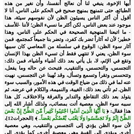
أيها الإخوة، ينبغي لنا أن نعالج أنفسنا، وأن نغير من هذه
الطبائع، حتى تتمنهج بمنهج صحيح في الحكم على الناس، أنا لا
أقول أن أكثر الناس يسيئون الظن لأن نفوسهم سيئة، هذا
موجود عند بعض الناس، لكن أكثر ما نسيء الظن؛ لأننا -للأسف
- ما اتبعنا المنهجية الصحيحة في الحكم على الناس، وهذا
خطير؛ لأن له آثاراً تضر بك كفرد، وتضر بنا جميعاً كمجتمع، فمن
آثار سوء الظن: الوقوع في سلسلة من المعاصي كان سببها
سوء الظن، يعني لا تنتهي فقط أن تسيء الظن بهذا الإنسان
وتقع في الإثم، لا، بل يأتي بعد ذلك أشياء وأشياء، فمن ذلك:
التجسس، والتحسس، والتنقيب، فتبحث عن حاله وما يفعل،
وتتحسس وتقرأ وتسمع وتسأل، وقد نُهينا عن التجسس، نهيت
عنه لما في ذلك من ضياع الوقت في هذه الأمور، والسبب سوء
الظن. ثم تأتي بعد ذلك: الغيبة، والنميمة، والكلام في عرضه. ثم
يتولد بعد ذلك التقاطع والتدابر والفرقة والاختلاف، كل هذا
سببه سوء الظن، معصية أتت بمصائب، ولذلك أشار الله إلى
هذا فقال: ﴿
يَا أَيُّهَا الَّذِينَ آمَنُوا اجْتَنِبُوا كَثِيراً مِّنَ الظَّنِّ إِنَّ بَعْضَ
الظَّنِّ إِثْمٌ وَلَا تَجَسَّسُوا وَلَا يَغْتَب بَّعْضُكُم بَعْضاً..
﴾ [الحجرات12]،
لأن سوء الظن يؤدي إلى التجسس والتنقيب، وهي معصية
أخرى ويؤدي إلى الغيبة وهي معصية أخرى، كما يؤدي إلى