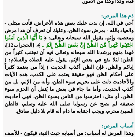
فيه، وكذا وكذا من الأمور.
ذم هذا المرض:
أخي في الله، إن بدت عليك بعض هذه الأعراض، فأنت مبتلى -
والعياذ بالله - بمرض سوء الظن، وعليك أن تعرف أن هذا مرض
ومعصية وإثم، يقول الله سبحانه وتعالى: ﴿
يَا أَيُّهَا الَّذِينَ آمَنُوا
اجْتَنِبُوا كَثِيراً مِّنَ الظَّنِّ إِنَّ بَعْضَ الظَّنِّ إِثْمٌ ..
﴾، [الحجرات12]،
فهذا منهج يرشدنا الله سبحانه وتعالى فيه أن نجتنب كثيراً من
الظن؛ لئلا نقع في بعض الإثم، يقول عليه الصلاة والسلام: (
إياكم والظن، فإن الظن أكذب الحديث ) إذاً من يعتمد كثيراً
على أحكام الظن فهو حقيقة يعتمد على الكذب، هذه الآيات
والأحاديث دلت على تحريم سوء الظن، وأنه من الإثم، بل من
أكذب الحديث، وأما ما جاء في بعض ما يُنقل أن الحزم سوء
الظن، أو مثل: احترسوا من الناس بسوء الظن، فهي أحاديث
ضعيفة لم تصح عن رسولنا صلى الله عليه وسلم، فالظن
السيئ محرم، ويجب اجتنابه ما دام أنه قام بلا دليل صادق.
أسباب المرض:
وهذا المرض له أسباب: من أسبابه خبث النية، فيكون - للأسف