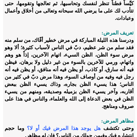
كيِّساً فطناً تنظر لنفسك وتحاسبها، ثم تعالجها وتقومها، حتى
تتأدب لك على ما يرضي الله سبحانه وتعالى من أخلاق وأعمال
وعبادات.
تعريف المرض:
ودرسنا هذه الليلة المباركة في مرض خطير أفّاك، من سلم منه
فقد سلم من شر عظيم، دبّ في الناس لأسباب كثيرة؛ ألا وهو
مرض سوء الظن، الظن السيء، اتهام الآخرين، إذاً هو وهم
واتهام، ورمي للآخرين بالسوء من غير دليل ولا برهان، فيظن
فيه أنه سارق، أو كاذب، أو يظن فيه أنه منافق، أو يظن فيه أنه
رجل فيه وفيه من أوصاف السوء، وهذا مرض دبّ في كثير من
الناس؛ هذا يسيء الظن بجاره، وذاك يسيء الظن ببعض
أقاربه، وآخر يسيء الظن بزميله وصديقه، ومنهم من يسيء
الظن في بعض الدعاة إلى الله والعلماء، والناس في هذا على
صروف ومناهج.
مظاهر المرض:
وحتى تكتشف
هل يوجد هذا المرض فيك أو لا؟
وما حجم
انتشاره فيك وفيمن حولك من الناس؟ فإن له مظاهر.