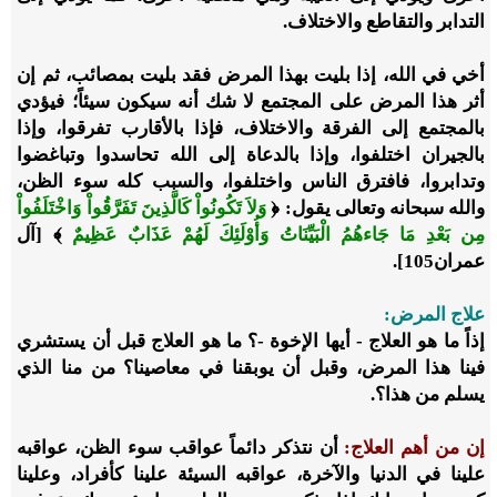
التدابر والتقاطع والاختلاف.
أخي في الله، إذا بليت بهذا المرض فقد بليت بمصائب، ثم إن
أثر هذا المرض على المجتمع لا شك أنه سيكون سيئاً؛ فيؤدي
بالمجتمع إلى الفرقة والاختلاف، فإذا بالأقارب تفرقوا، وإذا
بالجيران اختلفوا، وإذا بالدعاة إلى الله تحاسدوا وتباغضوا
وتدابروا، فافترق الناس واختلفوا، والسبب كله سوء الظن،
والله سبحانه وتعالى يقول: ﴿
وَلاَ تَكُونُواْ كَالَّذِينَ تَفَرَّقُواْ وَاخْتَلَفُواْ
مِن بَعْدِ مَا جَاءهُمُ الْبَيِّنَاتُ وَأُوْلَئِكَ لَهُمْ عَذَابٌ عَظِيمٌ
﴾ [آل
عمران105].
علاج المرض:
إذاً ما هو العلاج - أيها الإخوة -؟ ما هو العلاج قبل أن يستشري
فينا هذا المرض، وقبل أن يوبقنا في معاصينا؟ من منا الذي
يسلم من هذا؟.
إن من أهم العلاج:
أن نتذكر دائماً عواقب سوء الظن، عواقبه
علينا في الدنيا والآخرة، عواقبه السيئة علينا كأفراد، وعلينا