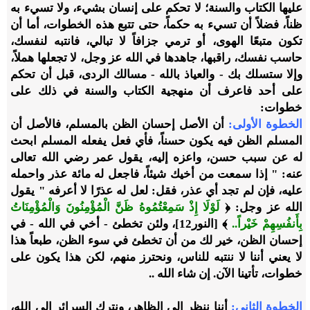
عليها الكتاب والسنة؛ لا تحكم على إنسان بشيء، ولا تسيء به
ظناً، فضلاً أن تسيء به حكماً، حتى تتبع هذه الخطوات، أما أن
تكون متبعًا الهوى، أو ترمي جزافاً لا تبالي، فانتبه لنفسك،
حاسب نفسك، راقبها، جاهدها في الله عز وجل، لا تجعلها هملاً،
وإلا ستسلك بك - والعياذ بالله - مسالك الردى، قبل أن تحكم
على أحد فاعرف أن منهجية الكتاب والسنة في ذلك على
خطوات:
الخطوة الأولى:
أن الأصل إحسان الظن بالمسلم، فالأصل أن
المسلم الظن فيه يكون حسناً، فأي فعل يفعله المسلم ابحث
له عن سبب حسن، واعزه إليه، يقول عمر رضي الله تعالى
عنه: " إذا سمعت من أخيك شيئاً، فاجعل له مائة عذر واحمله
عليه، فإن لم تجد أي عذر، فقل: لعل له عذرًا لا أعرفه " يقول
الله عز وجل: ﴿
لَوْلَا إِذْ سَمِعْتُمُوهُ ظَنَّ الْمُؤْمِنُونَ وَالْمُؤْمِنَاتُ
بِأَنفُسِهِمْ خَيْراً..
﴾ [النور12]، ولئن تخطئ - أخي في الله - في
إحسان الظن، خير لك من أن تخطئ في سوء الظن، طبعاً هذا
لا يعني أننا لا ننتبه للناس، ونحترز منهم، لكن هذا يكون على
خطوات، تأتينا الآن. إن شاء الله ..
الخطوة الثاني:
أننا ننظر إلى الظاهر، ونترك السرائر إلى الله،