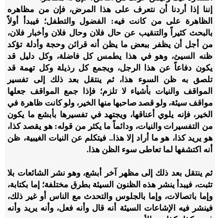
إننا إذا أردنا أن نتعرف على هذا المرض، فإن من مظاهره
الظاهرة على من كانت فيه: الفضول والتطفل؛ فيبدأ أولاً
بالبحث كثيراً والتنقيب عن حال فلان وحال فلان وأخبار فلان،
من أجل أن يظفر ببعض ما يظن أنه قرائن وحجة وأدلة تؤكد
ظنه السيئ، وهو في هذا يطمس كل فاضلة، وكل دليل قد
يكون دفاعاً عن هذا الرجل، ويجمع كل رذيلة وكل تهمة قد
تلصق به ظن السوء هذا، ثم ينتقل بعد ذلك إلى تفسير
المواقف والنيات بأشياء لا تلزم؛ فإذا جمع المواقف جعلها
مواقف سيئة، ولو قصد صاحبها منها الخير، ولو كانت ظاهرة في
الخير، فإنه يلوي أعناقها، ويجتهد في تفسيرها بأبشع ما يكون
من التفسيرات والنيات، ودائماً ما يكثر من قوله: هو يقصد كذا،
هو يريد كذا، هو ما أراد إلا هذا.. فيتكلم عن النيات الغيبية، ظن
أنه اكتشفها لما تعاطى سوء الظن هذا.
ثم ينتقل بعد ذلك إلى مظهر آخر أبشع، وهو نشر الشائعات بلا
تثبت، فيبدأ ينشر هذه الظنون السيئة بطرق مختلفة؛ إما بكتابة،
وإما باتصالات، وإما بالجلوس والتحدث مع الناس أو غير ذلك،
فينشر فيه الإشاعات السيئة أنه قال وأنه فعل، وأنه يريد وأنه