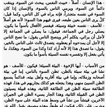
- هذا الإنسان - أصلاً - خبيث النفس، يبحث عن السوء، وينقب
دائماً عن السوء، ويرمي الناس بالسوء، والإنسان إذا كان
السوء في نفسه متجذراً، فإنه يراه في كل الناس، وكما قيل:
كلٌ يرى الناس بعين طبعه، فيرى فيهم هذا السوء؛ لأنه هو أصلاً
- للأسف - نفسه خبيثة وسيئة، فيفسر الأفعال بأسوأ ما يكون،
يصلي رجل في الجماعة، فيقول: ما يصلي في الجماعة إلا
لأجل أن يرائي، يتكلم آخر وينصح الناس يقول: ما نصح الناس
إلا لأجل أن يمدحوه أو يعطوه، يتصدق ثالث على الناس بالخير،
يقول: ما تصدق هذا إلا لأنه أراد كذا وكذا من السوء، وهكذا، ما
يأتي بفعل إلا وتفسره نفسه السيئة بأسوأ ما يكون.
من الأسباب - أيها الإخوة - البيئة السيئة؛ فيكون - للأسف - هو
نشا في بيئة سيئة بالظن، تظن السوء بالناس، إما في بيئة
أصحابه وزملائه، وإما في بيئة أقاربه وأهل بيته، فدائماً يسمع
الظن السيئ منهم، وهذا يجعله هو كذلك يجاريهم في هذا، فهذه
الطائفة سيئة الظن في الطائفة الثانية، وهذه قبيلة يسيئون
الظن في القبيلة الثانية، وهذا الجار يسيء الظن في الجيران
الآخرين، فينشأ من نشأ في وسط هذه البيئة على سوء الظن،
ويتربى على ذلك، فيكون له طبعاً، وهذه مصيبة، يقول الله عز