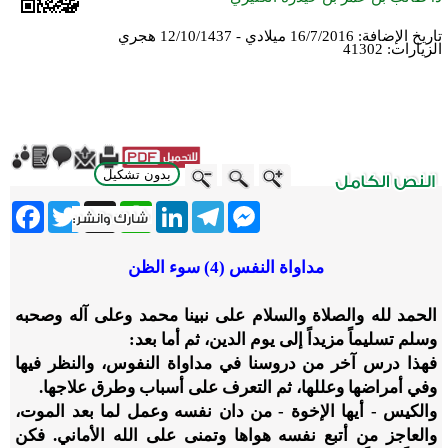
تاريخ الإضافة:
16/7/2016 ميلادي - 12/10/1437 هجري
الزيارات:
41302
بدون تشكيل
ebook
Twitter
WhatsApp
X
LinkedIn
Telegram
Messenger
مداواة النفس (4) سوء الظن
الحمد لله والصلاة والسلام على نبينا محمد وعلى آله وصحبه
وسلم تسليماً مزيداً إلى يوم الدين، ثم أما بعد:
فهذا درس آخر من دروسنا في مداواة النفوس، والنظر فيها
وفي أمراضها وعللها، ثم التعرف على أسباب وطرق علاجها.
والكيس - أيها الإخوة - من دان نفسه وعمل لما بعد الموت،
والعاجز من أتبع نفسه هواها وتمنى على الله الأماني. فكن