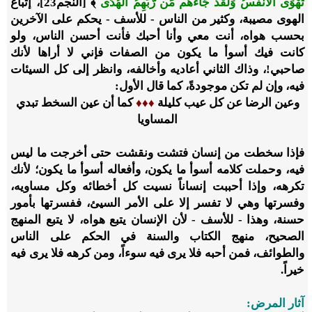
تَهْوَى الْأَنفُسُ وَلَقَدْ جَاءهُم مِّن رَّبِّهِمُ الْهُدَى
﴾ [النجم23]، إتباع
الهوى مصيبة، وكثير من الناس - للأسف - يحكم على الآخرين
بحسب هواه، أنت معي وأنا أحبك فأنت أحسن الناس، ولو
كانت فيك أسوأ ما يكون من الصفات فإني لا أراها لأنك
صاحبي!، وذاك الثاني أعاديه وأخالفه، وانظر إلى كل السيئات
فيه، وإن لم تكن موجودةً، كما قال الأول:
وعين الرضا عن كل عيب كليلة
♦♦♦
كما أن عين السخط تبدي
المساويا
فإذا سخطت من إنسان فتشت ونقشت حتى أخرجت ما ليس
فيه، وحملت كلامه أسوأ ما يكون، وأفعاله أسوأ ما يكون؛ لأنك
تكرهه، وإذا أحببت إنساناً نسيت كل أخطائه وكل مساويه،
وفسرتها وهي لا تفسر إلا على الأمر السيئ، ففسرتها بأمور
حسنة، وهذا - للأسف - لأن الإنسان يتبع هواه، لا يتبع المنهج
الصحيح، منهج الكتاب والسنة في الحكم على الناس
والطوائف، فمن أحبه فلا يرى فيه سوءاً، ومن كرهه فلا يرى فيه
خيراً.
آثار المرض: