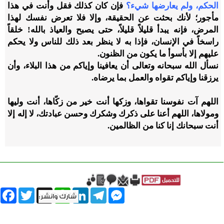
الحكم، ولم يعارضها شيء؟
فإن كان كذلك فقل وأنت في هذا
مأجور؛ لأنك بحثت عن الحقيقة، وإلا فلا تعرض نفسك لهذا
المرض، فإنه يبدأ قليلاً قليلاً، حتى يصبح والعياذ بالله! خلقاً
راسخاً في الإنسان، فإذا به لا ينظر بعد ذلك للناس ولا يحكم
عليهم إلا بأسوأ ما يكون من الظنون.
نسأل الله سبحانه وتعالى أن يعافينا وإياكم من هذا البلاء، وأن
يرزقنا وإياكم تقواه والعمل بما يرضاه.
اللهم آت نفوسنا تقواها، وزكها أنت خير من زكّاها، أنت وليها
ومولاها، اللهم أعنا على ذكرك وشكرك وحسن عبادتك، لا إله إلا
أنت سبحانك إنا كنا من الظالمين.
book
Twitter
WhatsApp
X
LinkedIn
Telegram
Messenger