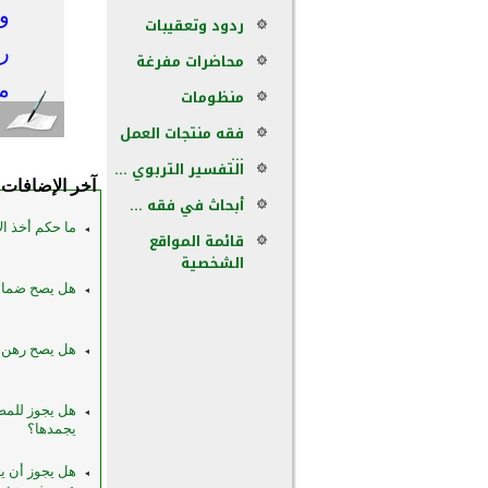
و
ردود وتعقيبات
ر
محاضرات مفرغة
م
منظومات
فقه منتجات العمل
...
التفسير التربوي ...
آخر الإضافات
أبحاث في فقه ...
ما حكم أخذ ا
قائمة المواقع
الشخصية
هل يصح ضمان
هل يصح رهن ا
هل يجوز للمصر
يجمدها؟
هل يجوز أن ي