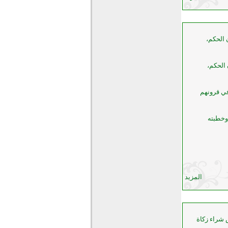
 الحكم،
 الحكم،
في قرونهم
وخطبته
المزيد
 شراء زكاة