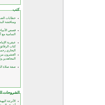
كتب
خطابات الضما
ومناقشة البدائل 
قصص الأنبياء 
السامية مع أنبي
عبقرية الإما
كتاب الرقائق
البخاري رحمه الل
العشرون من 
المجاهدين والف
صفة صلاة النب
الشروحات الع
الأترجة البهي
أشرف البرية 