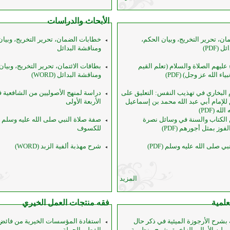
الأبحاث والدراسات
ن، تحرير التخريج، وبيان الحكم،
خطابات الضمان، تحرير التخريج، وبيان
(PDF)
ومناقشة البدائل
عليهم الصلاة والسلام (تعلم القيم
بطاقات الائتمان، تحرير التخريج، وبيان
اء الله عز وجل) (PDF)
ومناقشة البدائل (WORD)
م البخاري في تهذيب النفس: التعليق على
دراسة لمنهج الأصوليين من الشافعية 
 للإمام أبي عبد الله محمد بن إسماعيل
الأربعة الأولى
ه (PDF)
الكتاب والسنة في وسائل نصرة
صفة صلاة النبي صلى الله عليه وسلم 
وز بمثل أجورهم (PDF)
للكسوف
ي صلى الله عليه وسلم (PDF)
شرح مهذبة ألفية الزبد (WORD)
المزيد
لمية
فقه منتجات العمل الخيري
ة بشرح الأرجوزة الميئية في ذكر حال
استفادة المؤسسات الخيرية من فائض
ويليه الأمالي الزاخرة بشرح منظومة
الفطر بالجملة