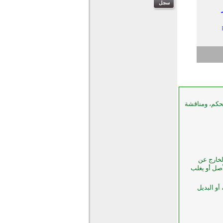
لحكم، ومناقشة
الخارج عن
صل أو يغلب
أو البديل