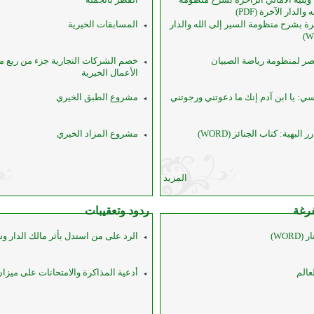
والدار الآخرة (PDF)
رة بشرح منظومة السير إلى الله والدار
المسابقات الخيرية
صر لمنظومة رياضة الصبيان
خصم الشركات التجارية جزء من ريع مبي
الأعمال الخيرية
ي: يا ابن آدم إنك ما دعوتني ورجوتني
مشروع الطبق الخيري
لبهية: كتاب الجنائز (WORD)
مشروع المزاد الخيري
المزيد
رغة
ردود وتعقيبات
WORD)
الرد على من استدل بأثر مالك الدار وش
عالم
أدعية المذاكرة والامتحانات على ميزا