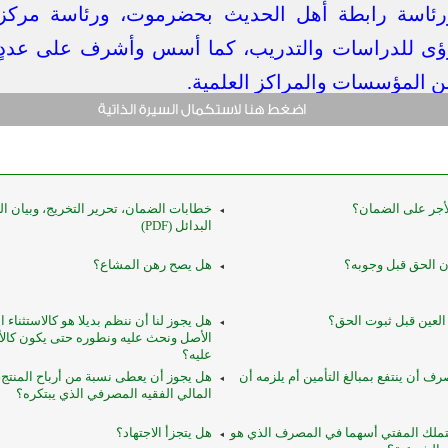
رئاسة رابطة أهل الحديث بحضرموت، ورئاسة مركز
ؤى للدراسات والتدريب، كما أسس وأشرف على عددٍ
ن المؤسسات والمراكز العلمية.
لأجر على الضمان؟
خطابات الضمان، تحرير التخريج، وبيان ا
البدائل (PDF)
 الحق قبل وجوبه؟
هل يصح رهن المشاع؟
لعين قبل ثبوت الحق؟
هل يجوز لنا أن ننظم بديلا هو كالاستثناء 
الأصل ونحث عليه ونطوره حتى يكون كالأ
عليه؟
ف أن ينتفع بمبالغ التأمين أم يلزمه أن
هل يجوز أن يعطى نسبة من أرباح المنتج، 
المالي الفقيه المصرفي الذي يبتكره؟
تملك المفتي أسهما في المصرف الذي هو
هل يتجزأ الاجتهاد؟