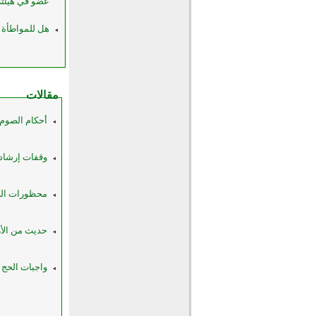
عضو في هيئته
هل للمواطأة ا
مقالات
أحكام الصوم 
وقفات إرشاد 
محظورات الحج
حديث من الأر
واجبات الحج