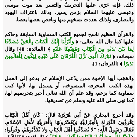
ذلك، فإنه جَرَى عليها التحريفُ والتغيير بعد موت موسى
وعيسى عليهما السلام بزمن يسير، وذلك باعتراف اليهود
والنصارى، ولذلك تعددت نسخهم منها وناقض بعضها بعضا.
والقرآن العظيم ناسخ لجميع الكتب السماوية السابقة وحاكم
عليها كما قال الله تعالى: ﴿
وَأَنْزَلْنَا إِلَيْكَ الْكِتَابَ بِالْحَقِّ مُصَدِّقًا
لِمَا بَيْنَ يَدَيْهِ مِنَ الْكِتَابِ وَمُهَيْمِنًا عَلَيْهِ
﴾ [المائدة: 48] وقال
سبحانه: ﴿
تَبَارَكَ الَّذِي نَزَّلَ الْفُرْقَانَ عَلَى عَبْدِهِ لِيَكُونَ لِلْعَالَمِينَ
نَذِيرًا
﴾ [الفرقان: 1].
والعَجَب أيها الإخوة ممن يدّعي الإسلام ثم يدعو إلى العمل
بهذه الكتب المحرفة المنسوخة، أو يستدل بها، لأنها كتب
سماوية كما يزعم، وقد علم أن الله تعالى أخبر بتحريفهم لها،
كما نهى صلى الله عليه وسلم عن تصديقها.
وقد أخرج البخاري عَنْ أَبِي هُرَيْرَةَ قَالَ: "كَانَ أَهْلُ الْكِتَابِ
يَقْرَؤُونَ التَّوْرَاةَ بِالْعِبْرَانِيَّةِ وَيُفَسِّرُونَهَا بِالْعَرَبِيَّةِ لأَهْلِ الإِسْلامِ،
فَقَالَ رَسُولُ اللَّهِ: "لا تُصَدِّقُوا أَهْلَ الْكِتَابِ وَلا تُكَذِّبُوهُمْ، وَقُولُوا: