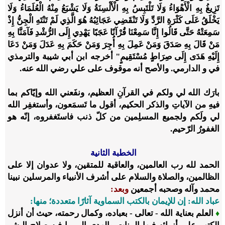
تَزِيغُ بِهِ الْأَهْوَاءُ وَلَا تَلْتَبِسُ بِهِ الْأَلْسِنَةُ وَلَا يَشْبَعُ مِنْهُ الْعُلَمَاءُ وَلَا
يَخْلَقُ عَلَى كَثْرَةِ الرَّدِّ وَلَا تَنْقَضِي عَجَائِبُهُ هُوَ الَّذِي لَمْ تَنْتَهِ الْجِنُّ إِذْ
سَمِعَتْهُ حَتَّى قَالُوا إِنَّا سَمِعْنَا قُرْآنًا عَجَبًا يَهْدِي إِلَى الرُّشْدِ فَآمَنَّا بِهِ
مَنْ قَالَ بِهِ صَدَقَ وَمَنْ عَمِلَ بِهِ أُجِرَ وَمَنْ حَكَمَ بِهِ عَدَلَ وَمَنْ دَعَا
إِلَيْهِ هَدَى إِلَى صِرَاطٍ مُسْتَقِيمٍ" أخرجه ابن أبي شيبة والترمذي
في و الدارمي. والأصح أنه موقوف على علي رضي الله عنه.
بارَك الله لي ولكم في القرآنِ العظيم، ونفَعني الله وإيّاكم بما
فيهِ من الآياتِ والذكر الحكيم، أقول ما تَسمَعون، وأستغفِر الله
لي ولَكم ولجميع المسلِمين من كلّ ذنب فاستَغفروه، إنّه هو
الغفورُ الرّحيم.
الخطبة الثانية
الحمد لله رب العالمين، والعاقبة للمتقين، ولا عدوان إلا على
الظالمين، والصلاة والسلام على أشرف الأنبياء والمرسلين نبينا
محمد وآله وصحبه أجمعين
وبعد:
عباد الله
: إن للإيمان بالكتب السماوية آثارًا متعددة؛ منها:
العلم بعناية الله - تعالى - بعباده، وكمال رحمته، حيث أن أنزل
♦