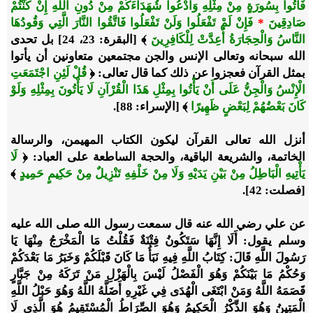
فَأْتُوا بِسُورَةٍ مِنْ مِثْلِهِ وَادْعُوا شُهَدَاءَكُمْ مِنْ دُونِ اللَّهِ إِنْ كُنْتُمْ
صَادِقِينَ
*
فَإِنْ لَمْ تَفْعَلُوا وَلَنْ تَفْعَلُوا فَاتَّقُوا النَّارَ الَّتِي وَقُودُهَا
النَّاسُ وَالْحِجَارَةُ أُعِدَّتْ لِلْكَافِرِينَ
﴾ [البقرة: 23، 24] بل تحدى
الله سبحانه وتعالى الإنس والجن مجتمعين متعاونين أن يأتوا
بمثل القرآن فعجزوا عن ذلك كما قال تعالى: ﴿
قُلْ لَئِنِ اجْتَمَعَتِ
الْإِنْسُ وَالْجِنُّ عَلَى أَنْ يَأْتُوا بِمِثْلِ هَذَا الْقُرْآنِ لَا يَأْتُونَ بِمِثْلِهِ وَلَوْ
كَانَ بَعْضُهُمْ لِبَعْضٍ ظَهِيرًا
﴾ [الإسراء: 88].
أنزل الله تعالى القرآن ليكون الكتاب المهيمن، والرسالة
الخاتمة، والشريعة الباقية، والحجة الساطعة على العباد: ﴿
لَا
يَأْتِيهِ الْبَاطِلُ مِنْ بَيْنِ يَدَيْهِ وَلَا مِنْ خَلْفِهِ تَنْزِيلٌ مِنْ حَكِيمٍ حَمِيدٍ
﴾
[فصلت: 42].
عن علي رضي الله عنه قال سمعت رسول الله صلى الله عليه
وسلم يقول: أَلَا إِنَّهَا سَتَكُونُ فِتْنَةٌ فَقُلْتُ مَا الْمَخْرَجُ مِنْهَا يَا
رَسُولَ اللَّهِ قَالَ: كِتَابُ اللَّهِ فِيهِ نَبَأُ مَا كَانَ قَبْلَكُمْ وَخَبَرُ مَا بَعْدَكُمْ
وَحُكْمُ مَا بَيْنَكُمْ وَهُوَ الْفَصْلُ لَيْسَ بِالْهَزْلِ مَنْ تَرَكَهُ مِنْ جَبَّارٍ
قَصَمَهُ اللَّهُ وَمَنْ ابْتَغَى الْهُدَى فِي غَيْرِهِ أَضَلَّهُ اللَّهُ وَهُوَ حَبْلُ اللَّهِ
الْمَتِينُ وَهُوَ الذِّكْرُ الْحَكِيمُ وَهُوَ الصِّرَاطُ الْمُسْتَقِيمُ هُوَ الَّذِي لَا