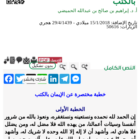
بالكتب
أ. د. إبراهيم بن صالح بن عبدالله الحميضي
تاريخ الإضافة:
15/1/2018 ميلادي - 29/4/1439 هجري
الزيارات:
50616
بدون تشكيل
ebook
Twitter
WhatsApp
X
LinkedIn
Telegram
Messenger
خطبة مختصرة عن الإيمان بالكتب
الخطبة الأولى
إن الحمد لله نحمده ونستعينه ونستغفره، ونعوذ بالله من شرور
أنفسنا وسيئات أعمالنا، من يهده الله فلا مضل له، ومن يضلل
فلا هادي له، وأشهد أن لا إله إلا الله وحده لا شريك له، وأشهد