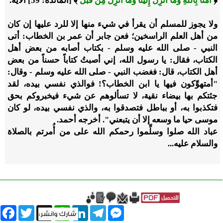
﴿
آمَنَّا بِاللَّهِ وَمَا أُنْزِلَ إِلَيْنَا وَمَا أُنْزِلَ مِنْ قَبْلُ
﴾ [المائدة: 59] الآيَةَ.
ولا يجوز للمسلم أن يقرأ في شيء منها إلا للرد عليها إن كان
من أهل العلم الراسخين؛ فعن جابر أن عمر بن الخطاب: أتى
النبي - صلى الله عليه وسلم - بكتاب أصابه من بعض أهل
الكتاب، فقال: يا رسول الله، إني أصبتُ كتاباً حسناً من بعض
أهل الكتاب، قال: فغضب النبي - صلى الله عليه وسلم - وقال:
"أمتهوِّكون فيها يا ابن الخطاب؟! فوالذي نفسي بيده، لقد
جئتكم بها بيضاء نقية، لا تسألوهم عن شيء فيخبروكم بحق
فتكذبوا به، أو بباطل فتصدقوا به، والذي نفسي بيده، لو كان
موسى حيا ما وسعه إلا أن يتبعني". أخرجه أحمد.
عباد الله صلوا وسلِّموا رحمكم الله على من أُمرتم بالصلاة
والسلام عليه...
book
Twitter
WhatsApp
X
LinkedIn
Telegram
Messenger