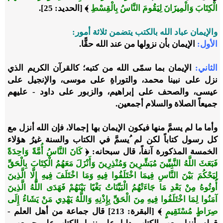
الْكِتَابَ وَالْمِيزَانَ لِيَقُومَ النَّاسُ بِالْقِسْطِ
﴾ [الحديد: 25].
والإيمان
عباد الله
بالكتب يتضمن ثلاثة أمور:
الأول:
الإيمان بأن نزولها من عند الله حقًّا.
الثاني
:
الإيمان بما سمّى الله من كتبه؛ كالقرآن الكريم الذي
نزل على نبينا محمد، والتوراةِ على موسى، والإنجيل على
عيسى، والصحف على إبراهيم، والزبور على داود - عليهم
جميعاً الصلاة والسلام أجمعين.
وأما ما لم يسمَّ منها فيكون الإيمان بها إجمالا، فإن الله أنزل مع
كل رسول كتاباً لكن لم ُيسمَّ في الكتاب والسنة غيرُ هؤلاء
الخمسة المذكورة آنفاً، قال سبحانه: ﴿
كَانَ النَّاسُ أُمَّةً وَاحِدَةً
فَبَعَثَ اللَّهُ النَّبِيِّينَ مُبَشِّرِينَ وَمُنْذِرِينَ وَأَنْزَلَ مَعَهُمُ الْكِتَابَ بِالْحَقِّ
لِيَحْكُمَ بَيْنَ النَّاسِ فِيمَا اخْتَلَفُوا فِيهِ وَمَا اخْتَلَفَ فِيهِ إِلَّا الَّذِينَ
أُوتُوهُ مِنْ بَعْدِ مَا جَاءَتْهُمُ الْبَيِّنَاتُ بَغْيًا بَيْنَهُمْ فَهَدَى اللَّهُ الَّذِينَ
آمَنُوا لِمَا اخْتَلَفُوا فِيهِ مِنَ الْحَقِّ بِإِذْنِهِ وَاللَّهُ يَهْدِي مَنْ يَشَاءُ إِلَى
صِرَاطٍ مُسْتَقِيمٍ
﴾ [البقرة: 213] قال جماعة من أهل العلم -