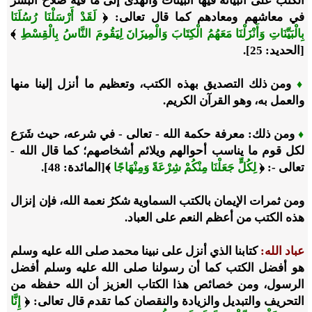
الكتب على أنبيائه فيها البينات والهدى إلى ما فيه صلاح البشر
في معاشهم ومعادهم كما قال تعالى: ﴿
لَقَدْ أَرْسَلْنَا رُسُلَنَا
بِالْبَيِّنَاتِ وَأَنْزَلْنَا مَعَهُمُ الْكِتَابَ وَالْمِيزَانَ لِيَقُومَ النَّاسُ بِالْقِسْطِ
﴾
[الحديد: 25].
ومن ذلك التصديق بهذه الكتب، وتعظيم ما أنزل إلينا منها
♦
والعمل به، وهو القرآن الكريم.
ومن ذلك: معرفة حكمة الله - تعالى - في شرعه، حيث شَرَع
♦
لكل قوم ما يناسب أحوالهم ويلائم أشخاصهم؛ كما قال الله -
تعالى -: ﴿
لِكُلٍّ جَعَلْنَا مِنْكُمْ شِرْعَةً وَمِنْهَاجًا
﴾[المائدة: 48].
ومن ثمرات الإيمان بالكتب السماوية شكرُ نعمة الله، فإن إنزال
هذه الكتب من أعظم النعم على العباد.
عباد الله:
كتابنا الذي أنزل على نبينا محمد صلى الله عليه وسلم
هو أفضل الكتب كما أن رسولنا صلى الله عليه وسلم أفضل
الرسول، ومن خصائص هذا الكتاب العزيز أن الله حفظه من
التحريف والتبديل والزيادة والنقصان كما تقدم قال تعالى: ﴿
إِنَّا