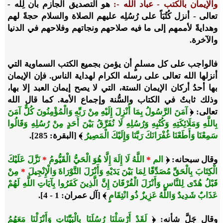
والإيمان بالكتب
- عباد الله -
:
هو التصديق الجازم بأن لِلَّه -
تعالى - أنزل كُتُبَاً على رُسُلِه عليهم الصلاة والسلام حجةً لهم
وهدايةً لأممهم إلى ما فيه صلاحهم ونجاتهم وفلاحهم في الدنيا
والآخرة.
فالواجب على كل مسلمٍ أن يؤمن بجميع الكتب السماوية التي
أنزلها الله تعالى على رسله الكرام لهداية الناس. فإن الإيمان
بها أحدُ أركان الإيمان الستة، التي لا يصح إيمان العبد إلا بها،
وذلك ثابتٌ في الكتاب والسُّنة وإجماع الأمة. كما قال الله
تعالى: ﴿
آمَنَ الرَّسُولُ بِمَا أُنْزِلَ إِلَيْهِ مِنْ رَبِّهِ وَالْمُؤْمِنُونَ كُلٌّ آمَنَ
بِاللَّهِ وَمَلَائِكَتِهِ وَكُتُبِهِ وَرُسُلِهِ لَا نُفَرِّقُ بَيْنَ أَحَدٍ مِنْ رُسُلِهِ وَقَالُوا
سَمِعْنَا وَأَطَعْنَا غُفْرَانَكَ رَبَّنَا وَإِلَيْكَ الْمَصِيرُ
﴾ [البقرة: 285].
وقال سبحانه: ﴿
الم
*
اللَّهُ لَا إِلَهَ إِلَّا هُوَ الْحَيُّ الْقَيُّومُ
*
نَزَّلَ عَلَيْكَ
الْكِتَابَ بِالْحَقِّ مُصَدِّقًا لِمَا بَيْنَ يَدَيْهِ وَأَنْزَلَ التَّوْرَاةَ وَالْإِنْجِيلَ
*
مِنْ
قَبْلُ هُدًى لِلنَّاسِ وَأَنْزَلَ الْفُرْقَانَ إِنَّ الَّذِينَ كَفَرُوا بِآيَاتِ اللَّهِ لَهُمْ
عَذَابٌ شَدِيدٌ وَاللَّهُ عَزِيزٌ ذُو انْتِقَامٍ
﴾ [آل عمران: 1 - 4].
وقال جَلَّ شأنه: ﴿
لَقَدْ أَرْسَلْنَا رُسُلَنَا بِالْبَيِّنَاتِ وَأَنْزَلْنَا مَعَهُمُ