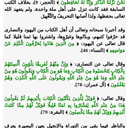
نَحْنُ نَزَّلْنَا الذِّكْرَ وَإِنَّا لَهُ لَحَافِظُونَ
﴾ [الحجر: 9]، بخلاف الكتب
السابقة فقد كانت تنزل على أهل ملة واحدة، ولم يتعهد الله
تعالى بحفظها، ولذا أصابها التحريفُ والتَّغْيِيرُ.
وقد أخبرنا سبحانه وتعالى أن أهل الكتاب من اليهود والنصارى
قد حرّفوا كتبهم، وبدّلوها وغيرّوها، واشتروا بها ثمنا قليلا كما
قال تعالى عن اليهود: ﴿
مِنَ الَّذِينَ هَادُوا يُحَرِّفُونَ الْكَلِمَ عَنْ
مَوَاضِعِهِ
﴾ [النساء: 46].
وقال تعالى عن النصارى: ﴿
وَإِنَّ مِنْهُمْ لَفَرِيقًا يَلْوُونَ أَلْسِنَتَهُمْ
بِالْكِتَابِ لِتَحْسَبُوهُ مِنَ الْكِتَابِ وَمَا هُوَ مِنَ الْكِتَابِ وَيَقُولُونَ هُوَ مِنْ
عِنْدِ اللَّهِ وَمَا هُوَ مِنْ عِنْدِ اللَّهِ وَيَقُولُونَ عَلَى اللَّهِ الْكَذِبَ وَهُمْ
يَعْلَمُونَ
﴾ [آل عمران: 78].
وقال تعالى: ﴿
فَوَيْلٌ لِلَّذِينَ يَكْتُبُونَ الْكِتَابَ بِأَيْدِيهِمْ ثُمَّ يَقُولُونَ
هَذَا مِنْ عِنْدِ اللَّهِ لِيَشْتَرُوا بِهِ ثَمَنًا قَلِيلًا فَوَيْلٌ لَهُمْ مِمَّا كَتَبَتْ
أَيْدِيهِمْ وَوَيْلٌ لَهُمْ مِمَّا يَكْسِبُونَ
﴾ [البقرة: 79].
والناظر فيما بقي من التوراة والإنجيل بعين البصيرة يعرف