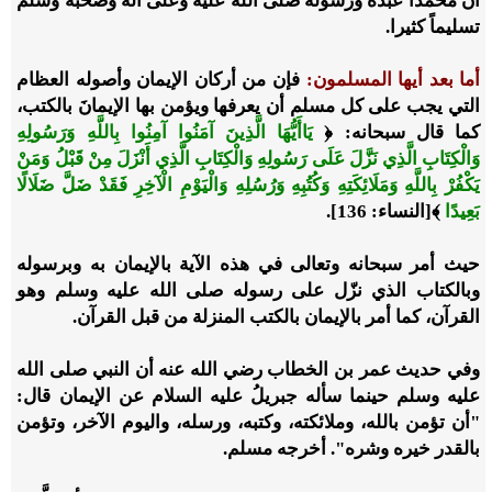
أن محمدًا عبده ورسوله صلى الله عليه وعلى آله وصحبه وسلم
تسليماً كثيرا.
أما بعد أيها المسلمون
:
فإن من أركان الإيمان وأصوله العظام
التي يجب على كل مسلم أن يعرفها ويؤمن بها الإيمانَ بالكتب،
كما قال سبحانه: ﴿
يَاأَيُّهَا الَّذِينَ آمَنُوا آمِنُوا بِاللَّهِ وَرَسُولِهِ
وَالْكِتَابِ الَّذِي نَزَّلَ عَلَى رَسُولِهِ وَالْكِتَابِ الَّذِي أَنْزَلَ مِنْ قَبْلُ وَمَنْ
يَكْفُرْ بِاللَّهِ وَمَلَائِكَتِهِ وَكُتُبِهِ وَرُسُلِهِ وَالْيَوْمِ الْآخِرِ فَقَدْ ضَلَّ ضَلَالًا
بَعِيدًا
﴾[النساء: 136].
حيث أمر سبحانه وتعالى في هذه الآية بالإيمان به وبرسوله
وبالكتاب الذي نزّل على رسوله صلى الله عليه وسلم وهو
القرآن، كما أمر بالإيمان بالكتب المنزلة من قبل القرآن.
وفي حديث عمر بن الخطاب رضي الله عنه أن النبي صلى الله
عليه وسلم حينما سأله جبريلُ عليه السلام عن الإيمان قال:
"أن تؤمن بالله، وملائكته، وكتبه، ورسله، واليوم الآخر، وتؤمن
بالقدر خيره وشره". أخرجه مسلم.