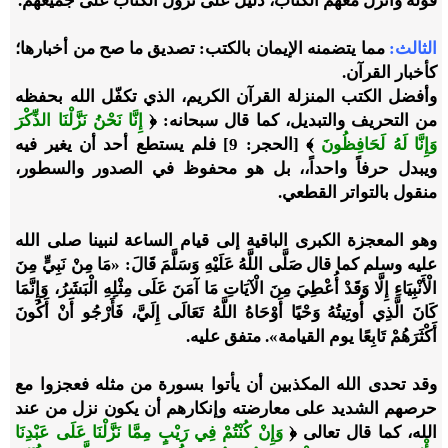
قوله وأنزل معهم الكتاب، دليل على نزول الكتاب على جميعهم.
الثالث
:
مما يتضمنه الإيمان بالكتب: تصديق ما صح من أخبارها؛
كأخبار القرآن.
وأفضل الكتب المنزلة القرآن الكريم، الذي تكفّل الله بحفظه
من التحريف والتبديل، كما قال سبحانه: ﴿
إِنَّا نَحْنُ نَزَّلْنَا الذِّكْرَ
وَإِنَّا لَهُ لَحَافِظُونَ
﴾ [الحجر: 9] فلم يستطع أحد أن يغير فيه
ويبدل حرفاً واحداً،، بل هو محفوظ في الصدور والسطور،
منقول بالتواتر القطعي.
وهو المعجزة الكبرى الباقية إلى قيام الساعة لنبينا صلى الله
عليه وسلم كما قال صَلَّى اللَّهُ عَلَيْهِ وَسَلَّمَ قَالَ: «مَا مِنْ نَبِيٍّ مِنَ
الْأَنْبِيَاءِ إِلَّا وَقَدْ أُعْطِيَ مِنَ الْآيَاتِ مَا آمَنَ عَلَى مِثْلِهِ الْبَشَرُ، وَإِنَّمَا
كَانَ الَّذِي أُوتِيتُهُ وَحْيًا أَوْحَاهُ اللَّهُ تَعَالَى إِلَيَّ، فَأَرْجُو أَنْ أَكُونَ
أَكْثَرَهُمْ تَابِعًا يوم القيامة». متفق عليه.
وقد تحدى الله المكذبين أن يأتوا بسورة من مثله فعجزوا مع
حرصهم الشديد على معارضته وإنكارهم أن يكون نزل من عند
الله، كما قال تعالى ﴿
وَإِنْ كُنْتُمْ فِي رَيْبٍ مِمَّا نَزَّلْنَا عَلَى عَبْدِنَا