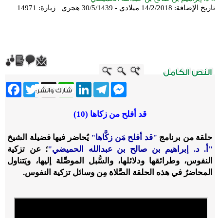
تاريخ الإضافة:
14/2/2018 ميلادي - 30/5/1439 هجري
زيارة: 14971
ebook
Twitter
WhatsApp
X
LinkedIn
Telegram
Messenger
قد أفلح من زكاها (10)
حلقة من برنامج
"قد أفلح مَن زكَّاها"
يُحاضر فيها فضيلة الشيخ
"أ. د. إبراهيم بن صالح بن عبدالله الحميضي"
؛ عن تزكية
النفوس، وطرائقها ودلائلها، والسُّبل الموصِّلة إليها، ويَتناول
المحاضرُ في هذه الحلقة الصَّلاة مِن وسائل تزكية النفوس.