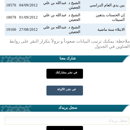
الشيخ د. عبدالله بن علي
بين يدي العام الدراسي
04/09/2012
18576
الجعيثن
إن الحسنات يذهبن
الشيخ د. عبدالله بن علي
18078
01/09/2012
السيئات
الجعيثن
الشيخ د. عبدالله بن علي
الابتلاء سنة ماضية
27/08/2012
19160
الجعيثن
ملاحظة: يمكنك ترتيب البيانات صعوداً و نزولاً بتكرار النقر على روابط
العناوين في الجدول
شارك معنا
في نشر مشاركتك
في نشر الألوكة
سجل بريدك