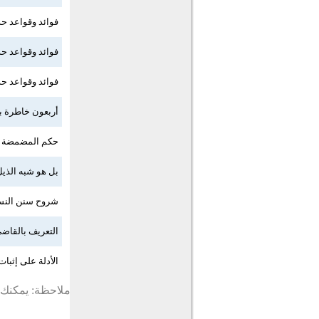
فوائد وقواعد حدي
فوائد وقواعد حدي
فوائد وقواعد حدي
أربعون خاطرة بمن
حكم المضمضة و
بل هو شبه الذيل
شروح سنن النس
التعريف بالقاضي 
الأدلة على إثبا
ملاحظة: يمكنك ت