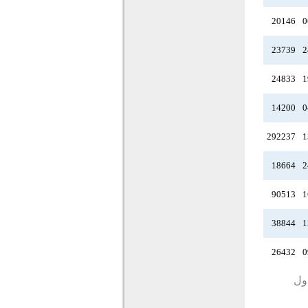
20146
0
23739
2
24833
1
14200
0
292237
1
18664
2
90513
1
38844
1
26432
0
دول