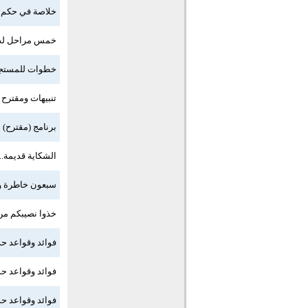
خلاصة في حكم ا
خمس مراحل لدر
خطوات للمستجد
تنبيهات ومقترح 
برنامج (مقترح) 
الشكاية قديمة..
سبعون خاطرة وت
خذوا نصيبكم من 
فوائد وقواعد حدي
فوائد وقواعد حدي
فوائد وقواعد حدي