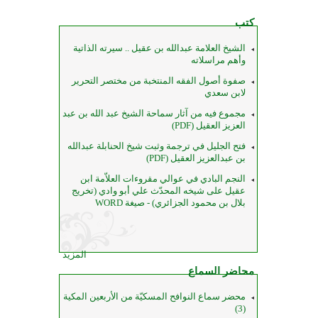
كتب
الشيخ العلامة عبدالله بن عقيل .. سيرته الذاتية
وأهم مراسلاته
صفوة أصول الفقه المنتخبة من مختصر التحرير
لابن سعدي
مجموع فيه من آثار سماحة الشيخ عبد الله بن عبد
العزيز العقيل (PDF)
فتح الجليل في ترجمة وثبت شيخ الحنابلة عبدالله
بن عبدالعزيز العقيل (PDF)
النجم البادي في عوالي مقروءات العلاّمة ابن
عقيل على شيخه المحدّث علي أبو وادي (تخريج
بلال بن محمود الجزائري) - صيغة WORD
المزيد
محاضر السماع
محضر سماع النوافح المسكيّة من الأربعين المكية
(3)