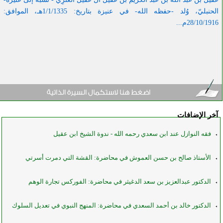
الحنبليّ،
وُلد -حفظه الله- في عنيزة بتاريخ: 1/1/1335هـ، الموافق:
28/10/1916م...
آخر الإضافات
فقه النوازل عند ابن سعدي رحمه الله - ندوة الشيخ ابن عقيل
الأستاذ صالح بن حسن العموش في محاضرة: القشة التي دمرت أسرتي
الدكتور عبدالعزيز بن سعد الدغيثر في محاضرة: الفوركس تجارة الوهم
الدكتور خالد بن أحمد السعدي في محاضرة: المنهج النبوي في تعديل السلوك