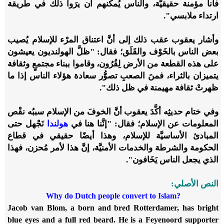
فأنا مؤمنة حقيقيَّة، والناس يُمكنهم أن يرَوا ذلك في طريقة
ارتداء ملابسي".
وأشار يعقوب عقب ذلك إلى أنَّ اعتناق المرْء للإسلام يُصيب
بعض الناس بالخَوْف والقَلَق؛ فقال: "ظلَّ الهولنديون يعيشون
على هذه القطعة من الأرض لِقُرُون، وقاموا ببناء مجتمعٍ وثقافة
يتميزان بالثراء، فمنَ الصعبِ تصوُّر سعادة هؤلاء الناس إذا ما
ظهرتْ ثقافة مهيمنة في ظل ذلك".
وفي ختام حديثِه أكَّدَ يعقوب أنَّ الخوفَ من الإسلام سببُه نقْص
المعلومات عن الإسلام؛ فقال: "إنَّنا هنا في
هولندا
نَجْهل حتى
المبادئ الأساسيَّة للإسلام، وهذا أيضًا حقيقي في قطاع
الحكومة والشرطة والخدمات الأمنيَّة، إنَّ هذا لأمر مُحزن، فهذا
الذي يجعل الناس يَخَافون".
النص الأصلي:
Why do Dutch people convert to Islam?
Jacob van Blom, a born and bred Rotterdamer, has bright
blue eyes and a full red beard. He is a Feyenoord supporter