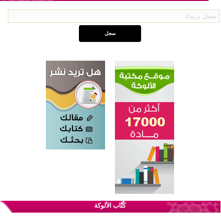
القرآن والتربية في صدارة البرامج الصيفية للمسلمين في بينزا وساراتوف وموردوفيا هذا العام
اختتام الدورة التاسعة لمسابقة حفظ وتلاوة القرآن الكريم في أزناكاييف
كُتَّاب الألوكة
أكثر من 100 شخص يتعرفون على الإسلام خلال يوم المسجد المفتوح في ميلفيل