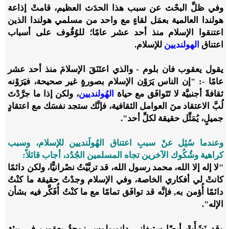
وفي ظلِّ البحْث عن سبب هذا الحدَث العظيم، قامتْ إذاعة
هولندا العالمية بعمَل لقاءٍ مع واحد من مسلمي هولندا الذين
اعتنقوا الإسلام منذ أحد عشر عامًا؛ للوُقُوف على أسباب
اعتناق
الهولنديين
للإسلام.
يقول يعقوب فان بلوم - والذي اعتَنَقَ الإسلامَ منذ أحد عشر
عامًا -: "إن الناس يَرَوْن الإسلام بصورةٍ غير صحيحة، فيَرَوْنه
ثقافةً أجنبيَّة لا تَتَوافَق مع حياة
الهُولنديين
، ولكن إذا ما جرَّدْتَ
لُبَّ الاعتقاد منَ العوامل الثقافية، فإنَّك ستجد نفسَك مع اعتقادٍ
جميلٍ، يُمَثِّل حقيقة لكلِّ أحد".
وعندما سُئِل عنْ سببِ اعتناق الهُولَنديين للإسلام، وسبب
كراهية وشُكُوك الآخرين تجاه المسلمين الجُدُد، أجاب قائلاً:
"لا إله إلا الله، محمد رسول الله، قد تربَّيْتُ نصْرانيًّا، ولكن دائمًا
كانتْ لي أفكاري الخاصة، وفي الإسلام وجدْتُ حقيقة ما كنْتُ
دائمًا أُؤمن به, فإنَّه قد توافَق تمامًا مع ما كنْتُ أُفَكِّر فيه بشأن
الإله".
وقد نَشَأَتْ أيضًا ستيفاني دانوبولوس زوجةُ يعقوب في بيئةٍ