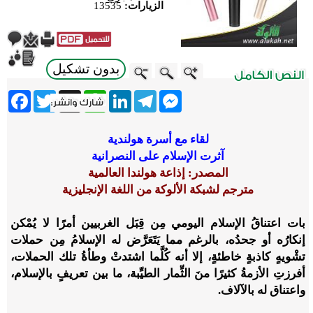
الزيارات:
13535
بدون تشكيل
ebook
Twitter
WhatsApp
X
LinkedIn
Telegram
Messenger
لقاء مع أسرة هولندية
آثرت الإسلام على النصرانية
المصدر: إذاعة هولندا العالمية
مترجم لشبكة الألوكة من اللغة الإنجليزية
بات اعتناقُ الإسلام اليومي مِن قِبَل الغربيين أمرًا لا يُمْكن
إنكارُه أو جحدُه، بالرغم مما يَتَعَرَّض له الإسلامُ مِن حملات
تشْويهٍ كاذبةٍ خاطئةٍ، إلا أنه كُلَّما اشتدتْ وطأةُ تلك الحملات،
أفرزتِ الأزمةُ كثيرًا منَ الثِّمار الطيِّبة، ما بين تعريفٍ بالإسلام،
واعتناق له بالآلاف.