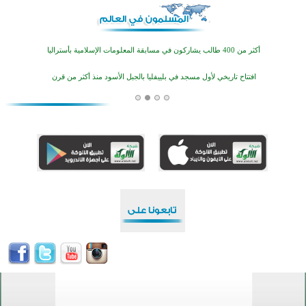
اختتام منافسات قرآنية متميزة في بنغلاديش بمشاركة 3000 متسابق
أكثر من 400 طالب يشاركون في مسابقة المعلومات الإسلامية بأستراليا
افتتاح تاريخي لأول مسجد في بلييفليا بالجبل الأسود منذ أكثر من قرن
منطقة ريبوفسي تحتفل بميلاد مسجد جديد في أجواء إيمانية مميزة
أكبر مشروع إسلامي في ريف أستراليا يفتتح أبوابه بعد سنوات من العمل والعطاء
القرآن والتربية في صدارة البرامج الصيفية للمسلمين في بينزا وساراتوف وموردوفيا هذا العام
اختتام الدورة التاسعة لمسابقة حفظ وتلاوة القرآن الكريم في أزناكاييف
أكثر من 100 شخص يتعرفون على الإسلام خلال يوم المسجد المفتوح في ميلفيل
اختتام منافسات قرآنية متميزة في بنغلاديش بمشاركة 3000 متسابق