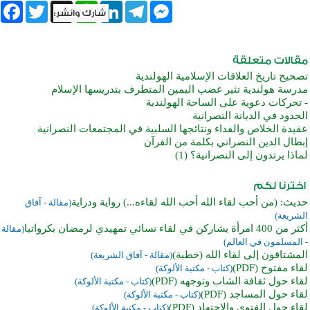
book
Twitter
WhatsApp
X
LinkedIn
Telegram
Messenger
تصحيح تاريخ العلاقات الإسلامية الهولندية
مدرسة هولندية تثير غضب اليمين المتطرف بتدريسها الإسلام
- تحركات دعوية على الساحة الهولندية
الحدود في الديانة النصرانية
عقيدة الخلاص والفداء ونتائجها السلبية في المجتمعات النصرانية
إبطال الدين النصراني بكلمة من القرآن
لماذا يرتدون إلى النصرانية؟ (1)
حديث: (من أحب لقاء الله أحب الله لقاءه...) رواية ودراية
(مقالة - آفاق
الشريعة)
أكثر من 400 امرأة يشاركن في لقاء نسائي تمهيدي لرمضان بكرواتيا
(مقالة
- المسلمون في العالم)
المشتاقون إلى لقاء الله (خطبة)
(مقالة - آفاق الشريعة)
لقاء مفتوح (PDF)
(كتاب - مكتبة الألوكة)
لقاء حول ثقافة الشاب وتوجهه (PDF)
(كتاب - مكتبة الألوكة)
لقاء حول المساجد (PDF)
(كتاب - مكتبة الألوكة)
لقاء حول الفتوى والاجتهاد (PDF)
(كتاب - مكتبة الألوكة)