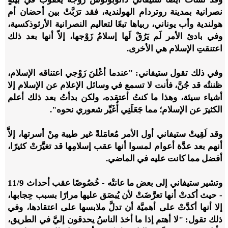
نصرانية بمدينة روتردام الهولندية، فقد ترَبَّتْ بين أحضان أم
هولندية وأب يوناني، ربياها تبعًا لتعاليم النصرانية الأرثوذكسية،
وفي بادئ الأمر لَم يَرُقْ لَها إسلامُ زَوْجها، إلاّ أنها بعد ذلك
اعتنقتِ الإسلام هي الأخرى.
وفي ذلك تقول ستيفاني: "عندما أعْلنَ زَوْجي اعتناقه الإسلام،
ظننتُه قد جُنَّ، فأنت لا تسمع في وسائل الإعلام عن الإسلام إلا
أشياء سيئة، وهذا ما كنتُ أعتقده، ولكن بدأتُ بعد ذلك أعلم
الكثيرَ عن الإسلام؛ مما جَعَلَنِي أُغَيِّر شعوري نحوه".
وقد لَقِيتْ ستيفاني أول الأمر مُعامَلةً غير طيبة مِنْ أسرتها، إلاَّ
أنهم بعد عدَّة أعوام لمسوا أنها عقب إسلامِها قد تغيَّرَتْ كثيرًا،
أفضل مما كانت عليه في الماضي.
وتشير ستيفاني إلى بعض ما عانتْه - خُصُوصًا عقب أحداث 11/9
- حيث أكدتْ أنها تعرَّضَتْ لأن يُبصَق عليها مرارًا بسبب حِجابها،
إلا أنها أكدَّتْ على أهميَّة أن تدلَّ ملابسها على اعتقادها، وفي
ذلك تقول: "لا أهتم إذا ما أخذ الناسُ يحدقون إليَّ في الطريق،