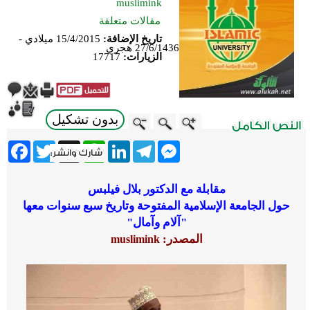
muslimink
مقالات متعلقة
تاريخ الإضافة:
15/4/2015 ميلادي -
27/6/1436 هجري
الزيارات:
17717
بدون تشكيل
ebook
Twitter
WhatsApp
X
LinkedIn
Telegram
Messenger
مقابلة مع الدكتور بلال فيلبس
حول الجامعة الإسلامية المفتوحة وتاريخ سبع سنوات معها
"آلام وآمال"
المصدر:
muslimink