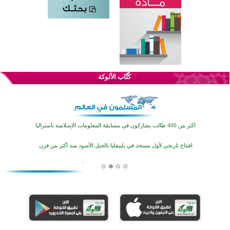
القرآن والتربية في صدارة البرامج الصيفية للمسلمين في بينزا وساراتوف وموردوفيا هذا العام
اختتام الدورة التاسعة لمسابقة حفظ وتلاوة القرآن الكريم في أزناكاييف
كُتَّاب الألوكة
أكثر من 100 شخص يتعرفون على الإسلام خلال يوم المسجد المفتوح في ميلفيل
اختتام منافسات قرآنية متميزة في بنغلاديش بمشاركة 3000 متسابق
أكثر من 400 طالب يشاركون في مسابقة المعلومات الإسلامية بأستراليا
افتتاح تاريخي لأول مسجد في بلييفليا بالجبل الأسود منذ أكثر من قرن
منطقة ريبوفسي تحتفل بميلاد مسجد جديد في أجواء إيمانية مميزة
أكبر مشروع إسلامي في ريف أستراليا يفتتح أبوابه بعد سنوات من العمل والعطاء
القرآن والتربية في صدارة البرامج الصيفية للمسلمين في بينزا وساراتوف وموردوفيا هذا العام
اختتام الدورة التاسعة لمسابقة حفظ وتلاوة القرآن الكريم في أزناكاييف