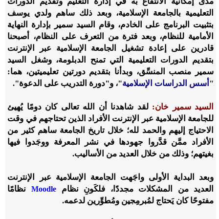
مدى إمكانية الانتفاع به في إدارة التعليم وتقديم الدورات
التعليمية بالجامعة الإسلامية، وبعد ذلك ساهم ولدي يوسف
بتثبيت البرنامج على الخادم، وقام السيد سمير بإدارة النهاية
الأمامية للنظام، وبعد فترة من التعرف على النظام، أصبحنا
قادرين على إعادة تشغيل الجامعة الإسلامية عبر الإنترنت
بتقديم الدورات التعليمية التي تمنح الدبلومة، وشغل السيد
سمير منصب المنسِّق، وبدأنا بتقديم دورتين تعليميتين، هما:
"
أسس الدراسات الإسلامية
"، و"دورة التدريب على الدعوة".
السيد سمير خان:
لقد شاهدنا أن الله تعالى كان دومًا يُهيئ
للجامعة الإسلامية عبر الإنترنت الأفراد الذين تحتاجهم في وقت
الاحتياج إليهم والحمد لله؛ خلال تاريخ الجامعة ساهم كثير من
الأفراد ممَّن قدَّروا جهودها في نشر المعرفة ووجَدوا فيها
بغيتهم؛ وذلك من خلال العديد من الأساليب.
وبعد البداية الأولى واجَهت الجامعة الإسلامية عبر الإنترنت
العديد من المشكلات مجددًا، فلكَونِ نظام
نظامًا
Moodle
مفتوحًا كان يَحتاج لمُبرمِجين ومُطوِّرين لدعمه.