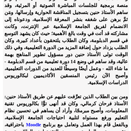
منصة برمجية للجلسات المباشرة الصوتية أو المرئية، وقد
ساهم الأستاذ حنين بتسجيل المناقشة الحوارية وإرسالها، ومَن
ثمَّ برهن على شغفه بنشر المعرفة الإسلامية، ودعوناه إلى
الانضمام لفريق الجامعة الإسلامية عبر الإنترنت، وكانت
مشاركته قد أتت في وقت بالغ الأهمية؛ حيث كان يشهد التوسع
في قسم الدبلومة، وكان الطلاب يلتحقون بأعداد كبيرة، وكان
الطلب يزداد حول إضافة المزيد من الدورة التعليمية، وفي ذلك
الوقت تولى الأستاذ حنين دور مسؤول تطوير المناهج بهمة
عالية، وقد ساهم في وضع 14 دورة تعليمية من قسم الدبلومة -
ما شاء الله - وعمل أيضًا وسيطًا للعديد من الدورات التعليمية،
وأصبح الآن رئيس المنسقين الأكاديميين لبكالوريوس
الدراسات الإسلامية.
ومن بين الطلاب الذين تعرَّفت عليهم عن طريق الأستاذ حنين:
الأستاذ فرحان كرمالي، وكان قد أنهى توًّا بكالوريوس تقنية
المعلومات، وأصبح مبرمجًا، وأراد أن يساهم في تحسين نظام
التعليم ورفع مستواه لتلبية احتياجات الجامعة الإسلامية،
وبالفعل قام بهذا العمل وتعامل مع برنامج
باحترافية،
Moodle