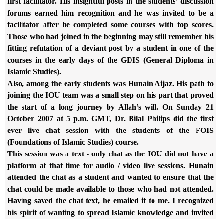
first
facilitator. His insightful posts in the students’ discussion
forums
earned him recognition and he was invited to be a
facilitator after he
completed some courses with top scores.
Those who had joined in the
beginning may still remember his
fitting refutation of a deviant post by
a student in one of the
courses in the early days of the GDIS (General
Diploma in
Islamic Studies).
Also, among the early students was Hunain Aijaz. His path to
joining the
IOU team was a small step on his part that proved
the start of a long
journey by Allah’s will. On Sunday 21
October 2007 at 5 p.m. GMT, Dr.
Bilal Philips did the first
ever live chat session with the students of
the FOIS
(Foundations of Islamic Studies) course.
This session was a text - only chat as the IOU did not have a
platform at
that time for audio / video live sessions. Hunain
attended the chat as a
student and wanted to ensure that the
chat could be made available to
those who had not attended.
Having saved the chat text, he emailed it to
me. I recognized
his spirit of wanting to spread Islamic knowledge and
invited