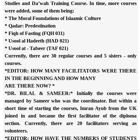
Studies and
Da’wah Training Course. In time, more courses
were added, some of them
being:
* The Moral Foundations of Islaamic Culture
* Qadar: Predestination
* Fiqh of Fasting (FQH 031)
* Usool al Hadeeth (HAD 021)
* Usool at - Tafseer (TAF 021)
Currently, there are 30 regular courses and 5 sisters - only
courses.
*EDITOR: HOW MANY FACILITATORS WERE THERE
IN THE BEGINNING AND HOW MANY
ARE THERE NOW? *
*DR. BILAL & SAMEER:* Initially the courses were
managed by Sameer who
was the coordinator. But within a
short time of starting the courses,
Imran Ayub from the UK
joined in and became the first facilitator of the
diploma
section. Currently, there are 20 facilitators serving as
volunteers.
*EDITOR: HOW HAVE THE NUMBERS OF STUDENTS