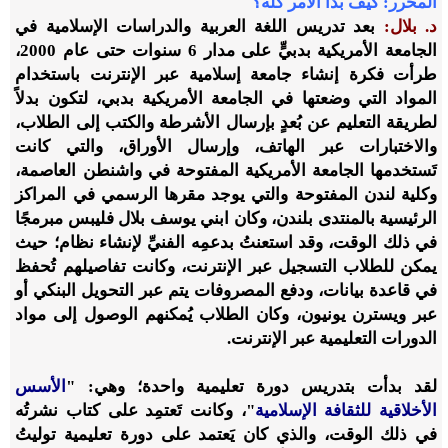
المحرر: كيف بدأ الأمر كله؟
د. بلال:
بعد تدريس اللغة العربية والدراسات الإسلامية في
الجامعة الأمريكية بدبيٍّ على مدار 6 سنوات حتى عام 2000،
طرأت فكرة إنشاء جامعة إسلامية عبر الإنترنت باستخدام
المواد التي وضعتها في الجامعة الأمريكية بدبي، لتكون بدلاً
لطريقة التعليم عن بُعدٍ بإرسال الأشرطة والكتب إلى الطلاب،
والاختبارات عبر الهاتف، وإرسال الأوراق، والتي كانت
تَستخدمها الجامعة الأمريكية المفتوحة في واشنطن العاصمة،
وكلية لندن المفتوحة والتي يوجد مقرها الرسمي في المراكز
الرئيسية بالمنتدى بلندن، وكان ابني يوسف بلال فليبس مبرمجًا
في ذلك الوقت، وقد استعنتُ بدعمِه الفنيِّ لإنشاء نظام؛ حيث
يمكن للطلاب التسجيل عبر الإنترنت، وكانت تفاصيلهم تُحفظ
في قاعدة بيانات، ودفع المصروفات يتم عبر التحويل البنكي أو
عبر ويسترن يونيون، وكان الطلاب يُمكنهم الوصول إلى مواد
الدورات التعليمية عبر الإنترنت.
لقد بدأت بتدريس دورة تعليمية واحدة؛ وهي: "
الأسس
الأخلاقية للثقافة الإسلامية
"، وكانت تَعتمِد على كتاب نشرتُه
في ذلك الوقت، والذي كان يَعتمد على دورة تعليمية توليتُ