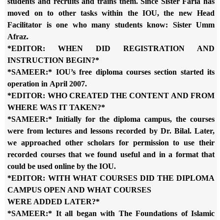
students and
recruits and trains them. Since Sister Faria has
moved on to other tasks
within the IOU, the new Head
Facilitator is one who many students know:
Sister Umm
Afraz.
*EDITOR: WHEN DID REGISTRATION AND
INSTRUCTION BEGIN?*
*SAMEER:* IOU’s free diploma courses section started its
operation in
April 2007.
*EDITOR: WHO CREATED THE CONTENT AND FROM
WHERE WAS IT TAKEN?*
*SAMEER:* Initially for the diploma campus, the courses
were from
lectures and lessons recorded by Dr. Bilal. Later,
we approached other
scholars for permission to use their
recorded courses that we found
useful and in a format that
could be used online by the IOU.
*EDITOR: WITH WHAT COURSES DID THE DIPLOMA
CAMPUS OPEN AND WHAT COURSES
WERE ADDED LATER?*
*SAMEER:* It all began with The Foundations of Islamic