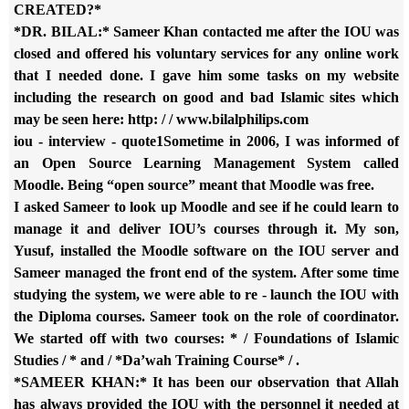
CREATED?*
*DR. BILAL:* Sameer Khan contacted me after the IOU was
closed and
offered his voluntary services for any online work
that I needed done. I
gave him some tasks on my website
including the research on good and bad
Islamic sites which
may be seen here: http: / / www.bilalphilips.com
iou - interview - quote1Sometime in 2006, I was informed of
an Open Source
Learning Management System called
Moodle. Being “open source” meant that
Moodle was free.
I asked Sameer to look up Moodle and see if he could learn to
manage it
and deliver IOU’s courses through it. My son,
Yusuf, installed the
Moodle software on the IOU server and
Sameer managed the front end of
the system. After some time
studying the system, we were able to
re - launch the IOU with
the Diploma courses. Sameer took on the role of
coordinator.
We started off with two courses: * / Foundations of Islamic
Studies / * and / *Da’wah Training Course* / .
*SAMEER KHAN:* It has been our observation that Allah
has always
provided the IOU with the personnel it needed at