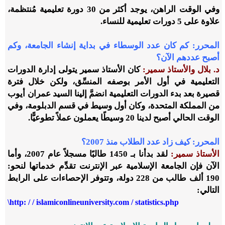
وفي الوقت الراهن، يوجد أكثر من 30 دورة تعليمية مُنتظمة،
علاوة على 5 دورات تعليمية للنساء.
المحرر:
كم كان عدد الوسطاء في بداية إنشاء الجامعة، وكم
أصبح عددهم الآن؟
د. بلال والأستاذ سمير:
كان الأستاذ سمير يتولى إدارة الدورات
التعليمية في أول الأمر بوصفه المنسِّق، ولكن خلال فترة
قصيرة بعد بدء الدورات التعليمية انضمَّ إلينا السيد عمران أيوب
من المملكة المتحدة، وكان أول وسيط في قسم الدبلومة، وفي
الوقت الحالي أصبح لدينا 20 وسيطًا يعملون عملاً تطوعيًّا.
المحرر:
كيف زاد عدد الطلاب منذ 2007؟
الأستاذ سمير:
لقد بدأنا بـ 1450 طالبًا مسجلاً عام 2007، وأما
الآن فإن الجامعة الإسلامية عبر الإنترنت تقدِّم خدماتها لنحو:
190 ألف طالب من 228 دولة، وتتوفر الإحصاءات على الرابط
التالي:
\http: / / islamiconlineuniversity.com / statistics.php