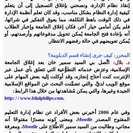
إنقاذ نظام الإدارة، ونصحني بإغلاق التسجيل إلى أن يتعلم
كيفية إدارة النظام بشكل مناسب، وقد كان تعلم أنظمة الإدارة
في ذلك الوقت باهظ التكلفة، مما يعوق التفكير في شرائها،
فلم يكن أمامي خيار آخر، فكان إغلاق الجامعة وإخبار الطلاب
أنه بإعادة فتح الجامعة يُمكن تحويل مدفوعاتهم وأرصدتهم، أو
يُمكن تعويضهم في حالة رفضهم الانتظار.
المحرر:
كيف جرى إنشاء قسم الدبلومة؟
د. بلال:
اتَّصل بي السيد سمير خان بعد إغلاق الجامعة
الإسلامية، وعرَض خدماته التطوُّعية التي تتعلق بأي عمل عبر
الإنترنت كنت أحتاج إنجازه، وقد أوكلت إليه بعض المهام على
موقع الويب لديَّ، والتي تضمَّنت البحث عن المواقع الإسلامية
الجيدة وغيرها، والتي يمكن مُشاهدتها من خلال هذا الرابط:
http: / / www.bilalphilips.com.
وفي عام 2006 أخبرني بعض الأفراد عن نظام إدارة التعليم
المفتوح المصدر
، ومعنى كونه مصدرًا مفتوحًا أنه
Moodle
مجاني، وطالبت من السيد سمير الاطِّلاع على
، ومعرفة
Moodle