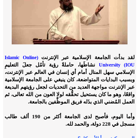
لقد بدأت الجامعة الإسلامية عبر الإنترنت
(Islamic Online
نشاطَها، حاملةً رؤية تأمُل جعلَ التعليمِ
University (IOU
الإسلامي سهل المنال أمام أي إنسان في العالم عبر الإنترنت،
وبسبب البدايات المتواضعة، كان ينبغي على الجامعة الإسلامية
عبر الإنترنت مواجهة العديد من التحديات لجعل رؤيتهم البديعة
واقعًا، وهو ما كان يستحيل تحقُّقه لولا العون من الله تعالى، ثم
العمل المُضني الذي بذَله فريق الموظَّفين بالجامعة.
وأما اليوم، فأصبح لدى الجامعة أكثر من 190 ألف طالب
مسجل في 228 دولة، والحمد لله.