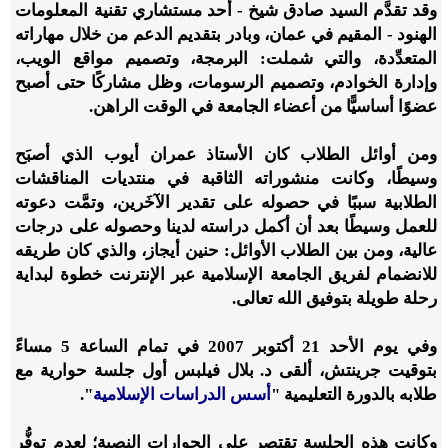
وقد تقدَّم السيد صادق شيخ - أحد مستشاري تقنية المعلومات
الهنود - المقيم في عمان، وبادر بتقديم الدعم من خلال مهاراته
المتعدِّدة، والتي شملت: البرمجة، وتصميم مواقع الويب،
وإدارة الخوادم، وتصميم الرسومات، وظل مشاركًا حتى أصبح
عضوًا أساسيًّا من أعضاء الجامعة في الوقت الراهن.
ومن أوائل الطلاب كان الأستاذ عمران أيوب الذي أصبَح
وسيطًا، وكانت منشوراته الثاقبة في منتديات المناقشات
الطلابية سببًا في حصوله على تقدير الآخَرين، وتمَّت دعوته
للعمل وسيطًا بعد أن أكمل دراسته لدينا وحصوله على درجات
عالية، ومن بين الطلاب الأوائل: حنين أيجاز، والذي كان طريقه
للانضمام لفريق الجامعة الإسلامية عبر الإنترنت خطوة لبداية
رحلة طويلة بتوفيق الله تعالى.
وفي يوم الأحد 21 أكتوبر 2007 في تمام الساعة 5 مساءً
بتوقيت جرينتش، ألقى د. بلال فيلبس أول جلسة حوارية مع
طلابه بالدورة التعليمية "
أسس الدراسات الإسلامية
".
وكانت هذه الجلسة تقتصر على الحوارات النصية؛ لعدم توفُّر