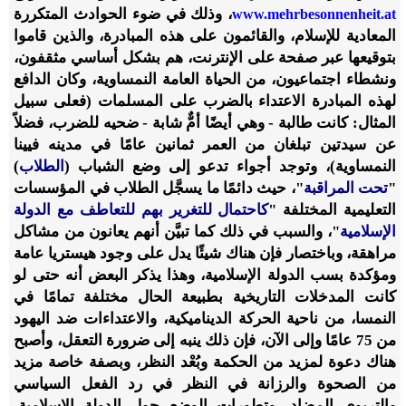
، وذلك في ضوء الحوادث المتكررة
www.mehrbesonnenheit.at
المعادية للإسلام، والقائمون على هذه المبادرة، والذين قاموا
بتوقيعها عبر صفحة على الإنترنت، هم بشكل أساسي مثقفون،
ونشطاء اجتماعيون، من الحياة العامة النمساوية، وكان الدافع
لهذه المبادرة الاعتداء بالضرب على المسلمات (فعلى سبيل
المثال: كانت طالبة - وهي أيضًا أمٌّ شابة - ضحيه للضرب، فضلاً
عن سيدتين تبلغان من العمر ثمانين عامًا في مدينه فيينا
النمساوية)، وتوجد أجواء تدعو إلى وضع الشباب (
الطلاب
)
"
تحت المراقبة
"، حيث دائمًا ما يسجَّل الطلاب في المؤسسات
التعليمية المختلفة "
كاحتمال للتغرير بهم للتعاطف مع الدولة
الإسلامية
"، والسبب في ذلك كما تبيَّن أنهم يعانون من مشاكل
مراهقة، وباختصار فإن هناك شيئًا يدل على وجود هيستريا عامة
ومؤكدة بسب الدولة الإسلامية، وهذا يذكر البعض أنه حتى لو
كانت المدخلات التاريخية بطبيعة الحال مختلفة تمامًا في
النمسا، من ناحية الحركة الديناميكية، والاعتداءات ضد اليهود
من 75 عامًا وإلى الآن، فإن ذلك ينبه إلى ضرورة التعقل، وأصبح
هناك دعوة لمزيد من الحكمة وبُعْد النظر، وبصفة خاصة مزيد
من الصحوة والرزانة في النظر في رد الفعل السياسي
والتربوي المضاد، وتطورات الوضع حول الدولة الإسلامية،