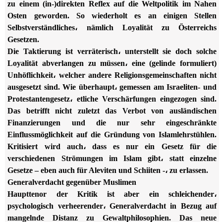
zu einem (in-)direkten Reflex auf die Weltpolitik im Nahen
Osten geworden. So wiederholt es an einigen Stellen
Selbstverständliches، nämlich Loyalität zu Österreichs
Gesetzen.
Die Taktierung ist verräterisch، unterstellt sie doch solche
Loyalität abverlangen zu müssen، eine (gelinde formuliert)
Unhöflichkeit، welcher andere Religionsgemeinschaften nicht
ausgesetzt sind. Wie überhaupt، gemessen am Israeliten- und
Protestantengesetz، etliche Verschärfungen eingezogen sind.
Das betrifft nicht zuletzt das Verbot von ausländischen
Finanzierungen und die nur sehr eingeschränkte
Einflussmöglichkeit auf die Gründung von Islamlehrstühlen.
Kritisiert wird auch، dass es nur ein Gesetz für die
verschiedenen Strömungen im Islam gibt، statt einzelne
Gesetze – eben auch für Aleviten und Schiiten -، zu erlassen.
Generalverdacht gegenüber Muslimen
Haupttenor der Kritik ist aber ein schleichender،
psychologisch verheerender، Generalverdacht in Bezug auf
mangelnde Distanz zu Gewaltphilosophien. Das neue