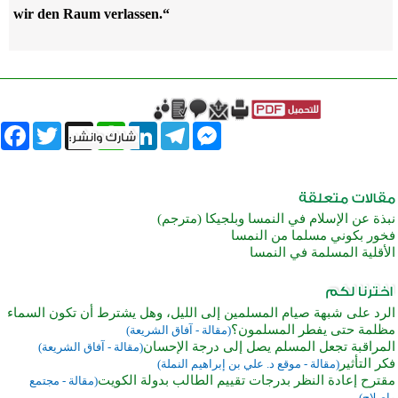
wir den Raum verlassen.“
book
Twitter
WhatsApp
X
LinkedIn
Telegram
Messenger
نبذة عن الإسلام في النمسا وبلجيكا (مترجم)
فخور بكوني مسلما من النمسا
الأقلية المسلمة في النمسا
الرد على شبهة صيام المسلمين إلى الليل، وهل يشترط أن تكون السماء
مظلمة حتى يفطر المسلمون؟
(مقالة - آفاق الشريعة)
المراقبة تجعل المسلم يصل إلى درجة الإحسان
(مقالة - آفاق الشريعة)
فكر التأثير
(مقالة - موقع د. علي بن إبراهيم النملة)
مقترح إعادة النظر بدرجات تقييم الطالب بدولة الكويت
(مقالة - مجتمع
وإصلاح)