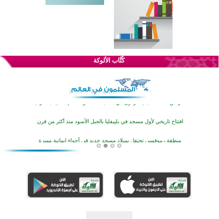
اختتام الدورة التاسعة لمسابقة حفظ وتلاوة القرآن الكريم في أزناكاييف
تيسليتش تختتم برنامجا تعليميا لتعزيز القيم وبناء الشخصية للشباب المسلمين
كُتَّاب الألوكة
اختتام منافسات قرآنية متميزة في بنغلاديش بمشاركة 3000 متسابق
أكثر من 400 طالب يشاركون في مسابقة المعلومات الإسلامية بأستراليا
افتتاح تاريخي لأول مسجد في بلييفليا بالجبل الأسود منذ أكثر من قرن
منطقة ريبوفسي تحتفل بميلاد مسجد جديد في أجواء إيمانية مميزة
أكبر مشروع إسلامي في ريف أستراليا يفتتح أبوابه بعد سنوات من العمل والعطاء
القرآن والتربية في صدارة البرامج الصيفية للمسلمين في بينزا وساراتوف وموردوفيا هذا العام
اختتام الدورة التاسعة لمسابقة حفظ وتلاوة القرآن الكريم في أزناكاييف
تيسليتش تختتم برنامجا تعليميا لتعزيز القيم وبناء الشخصية للشباب المسلمين