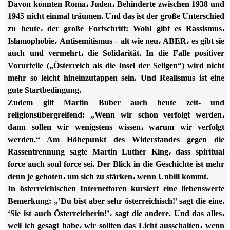
Davon konnten Roma، Juden، Behinderte zwischen 1938 und
1945 nicht einmal träumen. Und das ist der große Unterschied
zu heute، der große Fortschritt: Wohl gibt es Rassismus،
Islamophobie، Antisemitismus – alt wie neu، ABER، es gibt sie
auch und vermehrt، die Solidarität. In die Falle positiver
Vorurteile („Österreich als die Insel der Seligen“) wird nicht
mehr so leicht hineinzutappen sein. Und Realismus ist eine
gute Startbedingung.
Zudem gilt Martin Buber auch heute zeit- und
religionsübergreifend: „Wenn wir schon verfolgt werden،
dann sollen wir wenigstens wissen، warum wir verfolgt
werden.“ Am Höhepunkt des Widerstandes gegen die
Rassentrennung sagte Martin Luther King، dass spiritual
force auch soul force sei. Der Blick in die Geschichte ist mehr
denn je geboten، um sich zu stärken، wenn Unbill kommt.
In österreichischen Internetforen kursiert eine liebenswerte
Bemerkung: „’Du bist aber sehr österreichisch!’ sagt die eine.
‘Sie ist auch Österreicherin!’، sagt die andere. Und das alles،
weil ich gesagt habe، wir sollten das Licht ausschalten، wenn