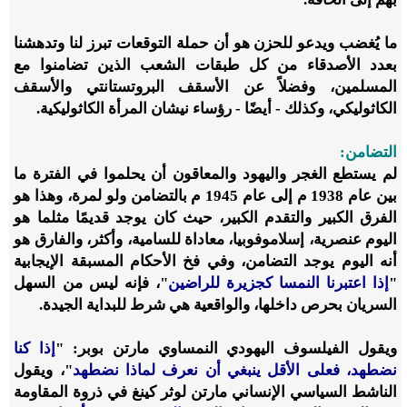
ما يُغضب ويدعو للحزن هو أن حملة التوقعات تبرز لنا وتدهشنا
بعدد الأصدقاء من كل طبقات الشعب الذين تضامنوا مع
المسلمين، وفضلاً عن الأسقف البروتستانتي والأسقف
الكاثوليكي، وكذلك - أيضًا - رؤساء نيشان المرأة الكاثوليكية.
التضامن:
لم يستطع الغجر واليهود والمعاقون أن يحلموا في الفترة ما
بين عام 1938 م إلى عام 1945 م بالتضامن ولو لمرة، وهذا هو
الفرق الكبير والتقدم الكبير، حيث كان يوجد قديمًا مثلما هو
اليوم عنصرية، إسلاموفوبيا، معاداة للسامية، وأكثر، والفارق هو
أنه اليوم يوجد التضامن، وفي فخ الأحكام المسبقة الإيجابية
"
إذا اعتبرنا النمسا كجزيرة للراضين
"، فإنه ليس من السهل
السريان بحرص داخلها، والواقعية هي شرط للبداية الجيدة.
ويقول الفيلسوف اليهودي النمساوي مارتن بوبر: "
إذا كنا
نضطهد، فعلى الأقل ينبغي أن نعرف لماذا نضطهد
"، ويقول
الناشط السياسي الإنساني مارتن لوثر كينغ في ذروة المقاومة