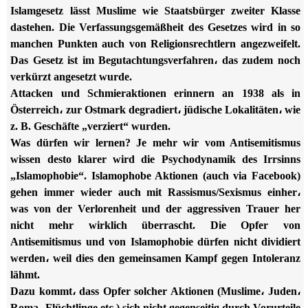
Islamgesetz lässt Muslime wie Staatsbürger zweiter Klasse
dastehen. Die Verfassungsgemäßheit des Gesetzes wird in so
manchen Punkten auch von Religionsrechtlern angezweifelt.
Das Gesetz ist im Begutachtungsverfahren، das zudem noch
verkürzt angesetzt wurde.
Attacken und Schmieraktionen erinnern an 1938 als in
Österreich، zur Ostmark degradiert، jüdische Lokalitäten، wie
z. B. Geschäfte „verziert“ wurden.
Was dürfen wir lernen? Je mehr wir vom Antisemitismus
wissen desto klarer wird die Psychodynamik des Irrsinns
„Islamophobie“. Islamophobe Aktionen (auch via Facebook)
gehen immer wieder auch mit Rassismus/Sexismus einher،
was von der Verlorenheit und der aggressiven Trauer her
nicht mehr wirklich überrascht. Die Opfer von
Antisemitismus und von Islamophobie dürfen nicht dividiert
werden، weil dies den gemeinsamen Kampf gegen Intoleranz
lähmt.
Dazu kommt، dass Opfer solcher Aktionen (Muslime، Juden،
Roma، Flüchtlinge etc.) sich nicht gegenseitig durch Vorurteile