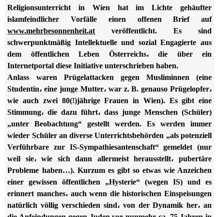
Religionsunterricht in Wien hat im Lichte gehäufter
islamfeindlicher Vorfälle einen offenen Brief auf
www.mehrbesonnenheit.at
veröffentlicht. Es sind
schwerpunktmäßig Intellektuelle und sozial Engagierte aus
dem öffentlichen Leben Österreichs، die über ein
Internetportal diese Initiative unterschrieben haben.
Anlass waren Prügelattacken gegen Musliminnen (eine
Studentin، eine junge Mutter، war z. B. genauso Prügelopfer،
wie auch zwei 80(!)jährige Frauen in Wien). Es gibt eine
Stimmung، die dazu führt، dass junge Menschen (Schüler)
„unter Beobachtung“ gestellt werden. Es werden immer
wieder Schüler an diverse Unterrichtsbehörden „als potenziell
Verführbare zur IS-Sympathiesantenschaft“ gemeldet (nur
weil sie، wie sich dann allermeist herausstellt، pubertäre
Probleme haben…). Kurzum es gibt so etwas wie Anzeichen
einer gewissen öffentlichen „Hysterie“ (wegen IS) und es
erinnert manches، auch wenn die historischen Einspeisungen
natürlich völlig verschieden sind، von der Dynamik her، an
die Anfeindungen gegen Juden vor nunmehr ca. 75 Jahren in