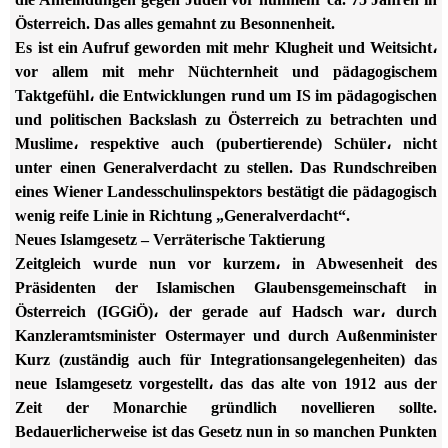
Österreich. Das alles gemahnt zu Besonnenheit.
Es ist ein Aufruf geworden mit mehr Klugheit und Weitsicht،
vor allem mit mehr Nüchternheit und pädagogischem
Taktgefühl، die Entwicklungen rund um IS im pädagogischen
und politischen Backslash zu Österreich zu betrachten und
Muslime، respektive auch (pubertierende) Schüler، nicht
unter einen Generalverdacht zu stellen. Das Rundschreiben
eines Wiener Landesschulinspektors bestätigt die pädagogisch
wenig reife Linie in Richtung „Generalverdacht“.
Neues Islamgesetz – Verräterische Taktierung
Zeitgleich wurde nun vor kurzem، in Abwesenheit des
Präsidenten der Islamischen Glaubensgemeinschaft in
Österreich (IGGiÖ)، der gerade auf Hadsch war، durch
Kanzleramtsminister Ostermayer und durch Außenminister
Kurz (zuständig auch für Integrationsangelegenheiten) das
neue Islamgesetz vorgestellt، das das alte von 1912 aus der
Zeit der Monarchie gründlich novellieren sollte.
Bedauerlicherweise ist das Gesetz nun in so manchen Punkten