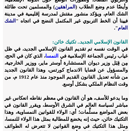
وأيضًا عدم وضع الطلاب (
المراهقين
) والمسلمين تحت طائلة
الشك العام، ويؤكد منشور مفتش لمدرسة إقليمية في مدينة
فيينا أن الخط التربوي غير المكتمل النضج في اتجاه "
الشك
العام
".
القانون الإسلامي الجديد.. تكتيك خائن:
في الوقت نفسه تم تقديم القانون الإسلامي الجديد، في ظل
غياب رئيس الجماعة الإسلامية في
النمسا
، الذي كان في الحج،
مِن قِبَل وزير ديوان المستشارة أوستر ماير، ووزير الخارجية،
والمسؤول عن قضايا الاندماج كورتس، وهذا القانون الجديد
من شأنه تعديل القانون القديم الموجود منذ عام 1912 م، من
وقت النظام الملكي بشكل أوسع.
وما يدعو للأسف، هو أن القانون في معظم نقاطه انعكاس غير
مباشر لسياسة العالم في الشرق الأوسط، ويقرر القانون في
بعض المواضع مسلَّمات؛ أي: الولاء للقوانين النمساوية، وهذا
التكتيك خائن، حيث إنه يخضع للمطالبة بمثل هذا الولاء للنمسا،
ومثل هذا التكتيك في وضع القوانين لا تتعرض له الطوائف