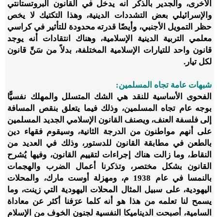
الأخرى، والجدير بالذكر أنه يدخل في القانون البروتستانتي
والإسرائيلي بعض التشددات الدينية، وهذا التكتيك لا يخص
حظر التمويل الأجنبي، وأيضًا قدرته محدودة للتأثير في كراسي
معلمي التربية الدينية الإسلامية، وهناك انتقادات أنه يوجد
قانون واحد للتيارات الإسلامية المختلفة، بدلاً من سَنِّ قانون
لكل تيار.
شبهات عامة تجاه المسلمين:
الفحوى الأساسية للنقد هي الشك المتسلل والمهلك نفسيًّا
بوجه عام تجاه المسلمين، وذلك فيما يتعلق بنقص المسافة
إلى فلسفة العنف، ويصنف القانون الإسلامي الجديد المسلمين
على أنهم مواطنون من الدرجة الثانية، وسيقوم فقهاء دين
بالطعن في مطابقة القانون للدستور، وذلك في العديد من
النقاط، وما زالت هناك إجراءات لتقييم القانون، وفيها يُشرح
القانون بشكل مختصر، وتذكرنا أعمال الضرب والهجمات
بالنمسا في عام 1938 م، ومهزلة أوست مارك، والمحلات
اليهودية، على سبيل المثال المحلات اليهودية التي زينت، وما
يسمح لنا تعلمه من هذا هو أنه كلما عرَفنا أكثر عن معاداة
السامية، أصبحت الديناميكا النفسية لجنون الخوف من الإسلام