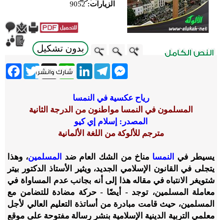
الزيارات:
9052
بدون تشكيل
ebook
Twitter
WhatsApp
X
LinkedIn
Telegram
Messenger
رياح عكسية في النمسا
المسلمون في النمسا مواطنون من الدرجة الثانية
المصدر: إسلام إي كيو
مترجم للألوكة من اللغة الألمانية
يسيطر في
النمسا
مناخ من الشك العام ضد
المسلمين
، وهذا
يتجلى في القانون الإسلامي الجديد، ويثير الأستاذ الدكتور بيتر
شتويغر الانتباه في مقاله هذا إلى أنه بجانب عدم المساواة في
معاملة المسلمين، توجد - أيضًا - حركة مضادة للتضامن مع
المسلمين، حيث قامت مبادرة من أساتذة التعليم العالي لأجل
معلمي التربية الدينية الإسلامية بنشر رسالة مفتوحة على موقع