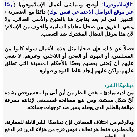
"
الإسلاموفوبيا
" أوضح، وتتماشى أعمال الإسلاموفوبيا (
أيضًا
عبر موقع التواصل الاجتماعي فيس بوك
) دائمًا مع العنصرية /
التمييز الذي لم يعد يفاجئ هنا بالضياع والأسى العدائي، ولا
ينبغي التفريق بين ضحايا معاداة السامية والخوف من الإسلام؛
لأن هذا يعرقل النضال المشترك ضد التعصب.
فضلاً عن ذلك، فإن ضحايا مثل هذه الأعمال سواء كانوا من
المسلمين، أو اليهود، أو الغجر، أو اللاجئين، وغيرهم، لا ينبغي
عليهم أن يُضني بعضهم بعضًا بالأحكام المسبقة التي تطلق
عليهم، ولكن عليهم إيجاد نقاط القوة وإظهارها.
ديناميكا الشر:
من لديه مبادئ - بغض النظر من أين أتى بها - فسيرفض بشدة
أيَّ شكل مستبد، ومن يتبع مصالحه فسيسعى لإدانته بسرعة
مبالغة بالظلم الذي يجعله يسير ضد توجهات جماعته.
وبالرغم من اختلاف المصادر، فإن ديناميكا الشر قابلة للمقارنة،
والمطلوب فقط هو تحالف قوس قزح من هؤلاء الذين تم الدفع
بهم إلى الحافة.