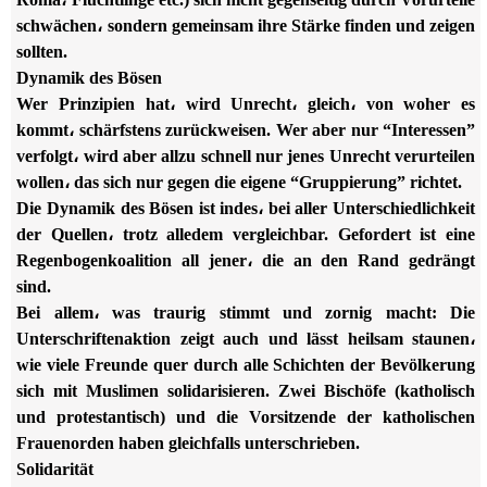
schwächen، sondern gemeinsam ihre Stärke finden und zeigen
sollten.
Dynamik des Bösen
Wer Prinzipien hat، wird Unrecht، gleich، von woher es
kommt، schärfstens zurückweisen. Wer aber nur “Interessen”
verfolgt، wird aber allzu schnell nur jenes Unrecht verurteilen
wollen، das sich nur gegen die eigene “Gruppierung” richtet.
Die Dynamik des Bösen ist indes، bei aller Unterschiedlichkeit
der Quellen، trotz alledem vergleichbar. Gefordert ist eine
Regenbogenkoalition all jener، die an den Rand gedrängt
sind.
Bei allem، was traurig stimmt und zornig macht: Die
Unterschriftenaktion zeigt auch und lässt heilsam staunen،
wie viele Freunde quer durch alle Schichten der Bevölkerung
sich mit Muslimen solidarisieren. Zwei Bischöfe (katholisch
und protestantisch) und die Vorsitzende der katholischen
Frauenorden haben gleichfalls unterschrieben.
Solidarität