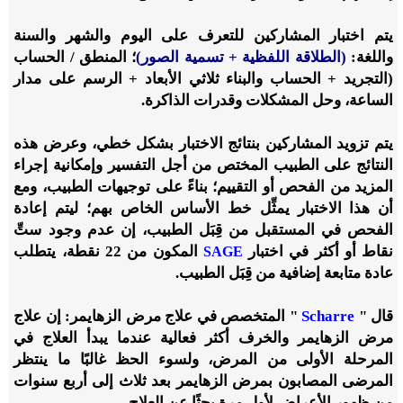
يتم اختبار المشاركين للتعرف على اليوم والشهر والسنة
واللغة:
(الطلاقة اللفظية + تسمية الصور)
؛ المنطق / الحساب
(التجريد + الحساب والبناء ثلاثي الأبعاد + الرسم على مدار
الساعة، وحل المشكلات وقدرات الذاكرة.
يتم تزويد المشاركين بنتائج الاختبار بشكل خطي، وعرض هذه
النتائج على الطبيب المختص من أجل التفسير وإمكانية إجراء
المزيد من الفحص أو التقييم؛ بناءً على توجيهات الطبيب، ومع
أن هذا الاختبار يمثِّل خط الأساس الخاص بهم؛ ليتم إعادة
الفحص في المستقبل من قِبَل الطبيب، إن عدم وجود ستِّ
نقاط أو أكثر في اختبار
المكون من 22 نقطة، يتطلب
SAGE
عادة متابعة إضافية من قِبَل الطبيب.
قال "
Scharre
" المتخصص في علاج مرض الزهايمر: إن علاج
مرض الزهايمر والخرف أكثر فعالية عندما يبدأ العلاج في
المرحلة الأولى من المرض، ولسوء الحظ غالبًا ما ينتظر
المرضى المصابون بمرض الزهايمر بعد ثلاث إلى أربع سنوات
من ظهور الأعراض لأول مرة بحثًا عن العلاج.