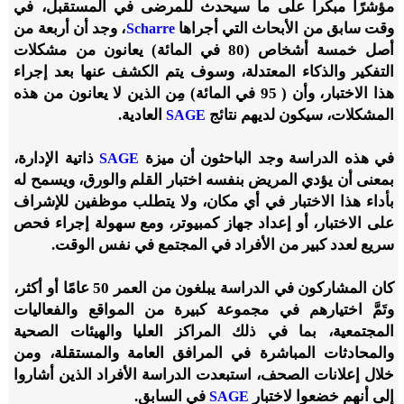
مؤشرًا مبكراً على ما سيحدث للمرضى في المستقبل، في
وقت سابق من الأبحاث التي أجراها
، وجد أن أربعة من
Scharre
أصل خمسة أشخاص (80 في المائة) يعانون من مشكلات
التفكير والذكاء المعتدلة، وسوف يتم الكشف عنها بعد إجراء
هذا الاختبار، وأن ( 95 في المائة) مِن الذين لا يعانون من هذه
المشكلات، سيكون لديهم نتائج
العادية.
SAGE
في هذه الدراسة وجد الباحثون أن ميزة
ذاتية الإدارة،
SAGE
بمعنى أن يؤدي المريض بنفسه اختبار القلم والورق، ويسمح له
بأداء هذا الاختبار في أي مكان، ولا يتطلب موظفين للإشراف
على الاختبار، أو إعداد جهاز كمبيوتر، ومع سهولة إجراء فحص
سريع لعدد كبير من الأفراد في المجتمع في نفس الوقت.
كان المشاركون في الدراسة يبلغون من العمر 50 عامًا أو أكثر،
وتَمَّ اختيارهم في مجموعة كبيرة من المواقع والفعاليات
المجتمعية، بما في ذلك المراكز العليا والهيئات الصحية
والمحادثات المباشرة في المرافق العامة والمستقلة، ومن
خلال إعلانات الصحف، استبعدت الدراسة الأفراد الذين أشاروا
إلى أنهم خضعوا لاختبار
في السابق.
SAGE