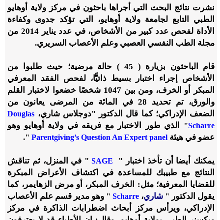
نشرت نتائج البحث التي أجراها باحثون في مركز ولاية أوهايو
الطبي التابع لجامعة ولاية أوهايو، التي تؤكد جدوى وكفاءة
الأداة لفحص عدد كبير من الأشخاص، في عدد يناير 2014 من
مجلة الطب النفسي العصبي وعلم الأعصاب السريري.
قام الباحثون بزيارة ( 45 ) حالة مرضية؛ حيث طلبوا من
الأشخاص إجراء اختبار بسيط ذاتيًّا، لفحص الفقد المعرفي
المبكر أو الخرف، ومن بين 1047 شخصًا خضعوا لاختبار القلم
والورق، تم تحديد 28 في المائة من المرضى يعانون من
الضعف الإدراكي؛ كما قال الدكتور "دوجلاس شاري،
Douglas
" الذي طور الاختبار مع فريقه في ولاية أوهايو وهو
Scharre
عضو في هيئة
".
Parentgiving’s Question An Expert panel
يمكنك أيضا أن تأخذ اختبار "
" في المنزل، ثم تناقش
SAGE
النتائج مع طبيبك للمساعدة في اكتشاف الأعراض المبكرة
للقضايا المعرفية؛ مثل: الخرف المبكر، أو مرض الزهايمر، كما
يقول الدكتور "
شاري
،
" وهو مدير قسم علم الأعصاب
Scharre
الإدراكي، ويرأس مركز أبحاث اضطرابات الذاكرة في مركز
ويكسنر الطبي بولاية أوهايو، وقال: إن الأطباء قد لا يعترفون