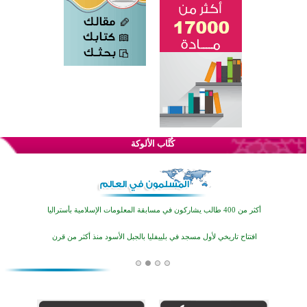
اختتام الدورة التاسعة لمسابقة حفظ وتلاوة القرآن الكريم في أزناكاييف
تيسليتش تختتم برنامجا تعليميا لتعزيز القيم وبناء الشخصية للشباب المسلمين
كُتَّاب الألوكة
اختتام منافسات قرآنية متميزة في بنغلاديش بمشاركة 3000 متسابق
أكثر من 400 طالب يشاركون في مسابقة المعلومات الإسلامية بأستراليا
افتتاح تاريخي لأول مسجد في بلييفليا بالجبل الأسود منذ أكثر من قرن
منطقة ريبوفسي تحتفل بميلاد مسجد جديد في أجواء إيمانية مميزة
أكبر مشروع إسلامي في ريف أستراليا يفتتح أبوابه بعد سنوات من العمل والعطاء
القرآن والتربية في صدارة البرامج الصيفية للمسلمين في بينزا وساراتوف وموردوفيا هذا العام