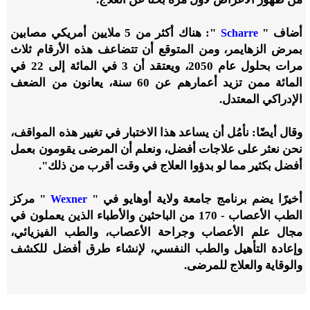
أضاف "
": هناك أكثر من 5 ملايين أمريكي مصابين
Scharre
بمرض الزهايمر، ومن المتوقع أن تتضاعف هذه الأرقام ثلاث
مرات بحلول عام 2050، ويعتقد أن 3 في المائة إلى 22 في
المائة ممن تزيد أعمارهم عن 60 سنة، يعانون من الضعف
الإدراكي المعتدل.
وقال أيضًا: نأمُل أن يساعد هذا الاختبار في تغيير هذه المواقف،
نحن نعثر على علاجات أفضل، ونعلم أن المرضى يقومون بعمل
أفضل بكثير مما لو بدؤوا العلاج في وقت أقرب من ذلك".
أخيرًا يضم برنامج جامعة ولاية أوهايو في "
" مركز
Wexner
الطب الأعصاب - 170 من الباحثين والأطباء الذين يعملون في
مجال علم الأعصاب وجراحة الأعصاب، والطب الفيزيائي،
وإعادة التأهيل والطب النفسي، لإنشاء طرق أفضل للكشف
والوقاية والعلاج للمرضى.