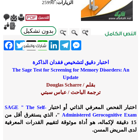
الزيارات:
25990
بدون تشكيل
ebook
Twitter
WhatsApp
X
LinkedIn
Telegram
Messenger
اختبار دقيق لتشخيص فقدان الذاكرة
The Sage Test for Screening for Memory Disorders: An
Update
بقلم /
Douglas Scharre
ترجمة الباحث / عباس سبتي
اختبار الفحص المعرفي الذاتي أو اختبار
SAGE " The Self-
"، الذي يستغرق أقل من
Administered Gerocognitive Exam
15 دقيقة لإكماله، هو أداة موثوقة لتقييم القدرات المعرفية
لدى المريض المسن.