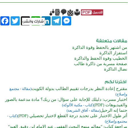
book
Twitter
WhatsApp
X
LinkedIn
Telegram
Messenger
من اشتهر بالحفظ وقوة الذاكرة
استفزاز الذاكرة
الخطيب وقوة الحفظ والذاكرة
صفحة مسربة من ذاكرة طالب
نضال الذاكرة
مقترح إعادة النظر بدرجات تقييم الطالب بدولة الكويت
(مقالة - مجتمع
وإصلاح)
اختبار مسرب: دليلك للإجابة على سؤال: من ربك؟ مادة مدعمة بالصور
والفيديوهات (PDF)
(كتاب - مكتبة الألوكة)
حتما إنه الرحيل
(مقالة - آفاق الشريعة)
أثر طول الاختبار على تحديد درجة القطع لاختبار تحصيلي (PDF)
(كتاب -
مجتمع وإصلاح)
مراجعة كتاب: "معالم منهج البحث الفقهي عند الإمام ابن دقيق العيد"