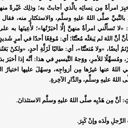
ُخبِرَ امرأةً مِن نِسائِه بالَّذي أجابتْ به؛ وذلِك غَيْرةً منه
دِ بالنَّبيِّ صلَّى اللهُ عليهِ وسلَّم، والاستكثارِ منه، فقال 
«لا تَسأَلُني امرأةٌ منهنَّ إلَّا أخبَرْتُها»؛ لأُعِينَها به على
َ أنَّ اللهَ لم يَبعَثْه مُعنِّتًا؛ أي: مُوقِعًا أحدًا في أمرٍ شَديدٍ
مُ أيضًا، «ولا مُتعنِّتًا»، أي: طالبًا لَزَلَّةِ أحدٍ، «ولكنْ بَعَثَن
َ، ومُسهِّلًا للأمرِ، ووَجهُ التَّيسيرِ في هذا: أنَّه إذا أخبَرَ ب
ي اللهُ عنها غيرُها مِن أزواجِه، وسهُلَ عليها اختيارُ الل
اللهُ عليهِ وسلَّم، والدَّارِ الآخِرةِ.
أنَّ مِن هَدْيِه صلَّى اللهُ عليهِ وسلَّم الاستئذانَ.
لرَّجلِ ولَدَه وإنْ كَبِرَ.