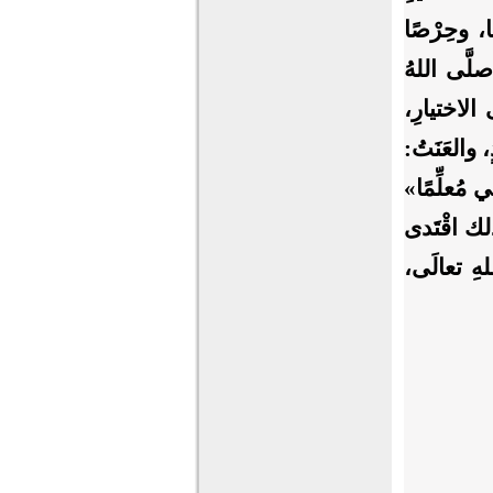
ا، وحِرْصًا
صلَّى اللهُ
 الاختيارِ،
، والعَنَتُ:
ي مُعلِّمًا»
ذلك اقْتَدى
هِ تعالَى،