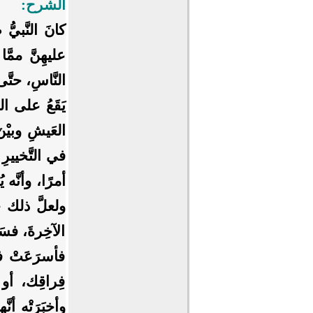
الشرح:
كانَ النَّبيُّ
عليهِنَّ ممَّا
النَّاسِ، حتَّى
يَقَعُ على الز
العَيشِ وبيْنَ
في التَّخييرِ 
أمرًا، وأنَّه ي
ولعلَّ ذلك خوْ
الآخِرةَ، فسَ
فأسرَعَتْ ف
فِراقِك، أو
وأخبَرَتْه أنّ