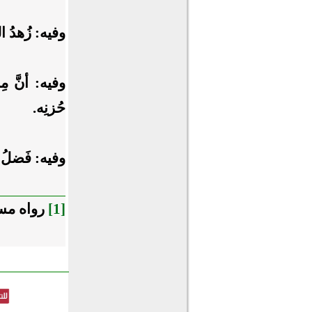
وفيه: زُهدُ الن
وفيه: أنَّ مِ
حُزنِه.
وفيه: فَضلُ 
[1]
رواه مسلم ( 2- 1104)