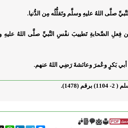
َّبيِّ صلَّى اللهُ عليهِ وسلَّم وتَقلُّلُه مِن الدُّنيا.
ن فِعلِ الصَّحابةِ تَطييبَ نفْسِ النَّبيِّ صلَّى اللهُ عليهِ 
أبي بَكرٍ وعُمرَ وعائشةَ رَضِي اللهُ عنهم.
 برقم (1478).
tsApp
X
LinkedIn
Telegram
Messenger