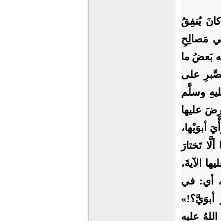
انَ يُنفِقُ
في مَصالِحِ
ليه بَعضُ ما
الصَّبرِ على
ليهِ وسلَّم
عرِضَ عليها
يَ أبوَيْها،
َّا تَختارَ
يها الآيةَ،
»، أي: في
بوَيَّ؟!»
اللهُ عليهِ