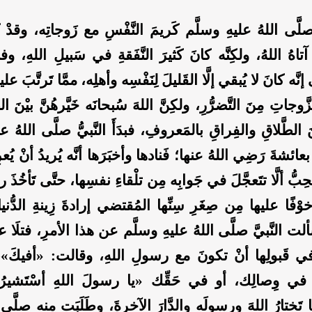
 صلَّى اللهُ عليهِ وسلَّم كَريمَ النَّفْسِ مع زَوجاتِه، وقدْ ك
 آتاهُ اللهُ، ولكِنَّه كانَ كَثيرَ النَّفَقةِ في سَبيلِ اللهِ، و
 إنَّه كانَ لا يُبقي إلَّا القَليلَ لِنَفْسِه وأهلِه، ممَّا تَرتَّبَ ع
َّوجاتِ مِنَ التَّضرُّرِ، ولكِنَّ اللهَ سُبحانَه خَيَّرهُنَّ بيْنَ 
 الطَّلاقِ والفِراقِ بالمَعروفِ، فبدَأَ النَّبيُّ صلَّى اللهُ ع
بعائشةَ رَضِي اللهُ عنها؛ فَنادها وأخبَرَها أنَّه يُريدُ أنْ يُ
ُحِبُّ ألَّا تتَعجَّلَ في جَوابِه مِن تلْقاءِ نفسِها، حتَّى تَأخُذَ رأْ
فًا عليها مِن صِغَرِ سِنِّها المُقتضي إرادةَ زِينةِ الدُّنيا أل
ألت النَّبيَّ صلَّى اللهُ عليهِ وسلَّم عن هذا الأمرِ، فتلَا عل
ي قَبولِها أنْ تكونَ مع رسولِ اللهِ، وقالت: «أفيكَ
 في وِصالِك، أو في حَقِّك «يا رسولَ اللهِ أسْتَشيرُ أ
َها تَختارُ اللهَ ورسولَه والدَّارَ الآخرةَ، وطَلَبَت منه صلَّى 