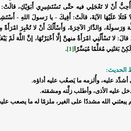
ا أُحِبُّ أَنْ لا تَعْجَلِي فيه حتَّى تَسْتَشِيرِي أَبَوَيْكِ، قالَتْ
تَلَا عَلَيْهَا الآيَةَ، قالَتْ: أَفِيكَ - يا رَسولَ اللهِ - أَسْتَشِير
لَّهَ وَرَسولَهُ، وَالدَّارَ الآخِرَةَ، وَأَسْأَلُكَ أَنْ لا تُخْبِرَ امْرَأَةً
لَ: لا تَسْأَلُنِي امْرَأَةٌ منهنَّ إلَّا أَخْبَرْتُهَا، إنَّ اللَّهَ لَمْ يَبْعَثْ
وَلَكِنْ بَعَثَنِي مُعَلِّمًا مُيَسِّرًا
[1]
.
ظ الحديث:
أشدِّد عليه، وأُلزمه ما يَصعُب عليه أداؤه.
دخل عليه الأذى، وأطلب زلَّته ومشقته.
 يبعثني الله مشددًا على الغير، ملزمًا له ما يصعب عليه، 