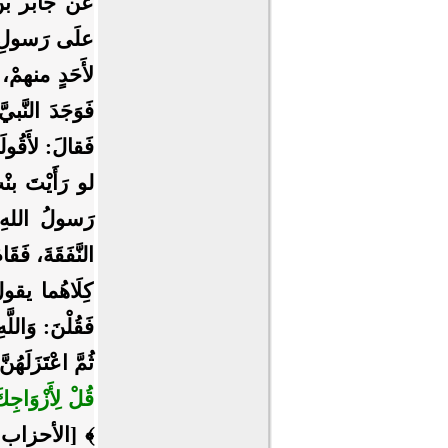
عن جابر بن ع
علَى رَسولِ الل
لأَحَدٍ منهمْ، ق
فَوَجَدَ النَّبي
فَقالَ: لأَقُول
لو رَأَيْتَ بنْت
رَسولُ اللهِ ص
النَّفَقَةَ، فَقَ
كِلَاهُما يقول
فَقُلْنَ: وَاللّ
ثُمَّ اعْتَزَلَهُ
قُلْ لِأَزْوَاجِك