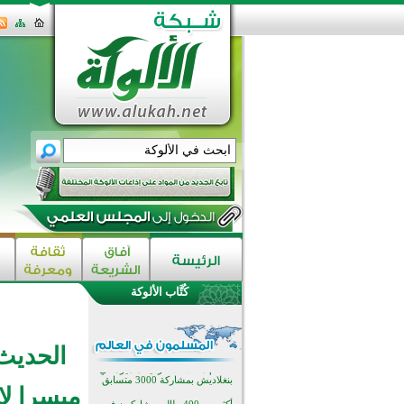
اختتام الدورة التاسعة لمسابقة حفظ
وتلاوة القرآن الكريم في أزناكاييف
تيسليتش تختتم برنامجا تعليميا لتعزيز
القيم وبناء الشخصية للشباب
كُتَّاب الألوكة
المسلمين
اختتام منافسات قرآنية متميزة في
بنغلاديش بمشاركة 3000 متسابق
أكثر من 400 طالب يشاركون في
الحديث 
مسابقة المعلومات الإسلامية
بأستراليا
افتتاح تاريخي لأول مسجد في بلييفليا
ميسرا لا 
بالجبل الأسود منذ أكثر من قرن