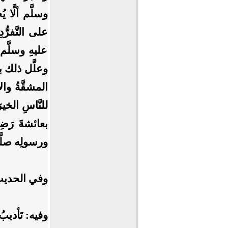
وسلَّم ألَّا ي
على التَّفرُّ
عليهِ وسلَّم: 
وعلَّل ذلك بأنّ
المشقَّةُ والإث
للنَّاسِ الخير
بعائشةَ رَضِ
ورسولِه صلَّى 
وفي الحديثِ: 
وفيه: تَأديبُ ا