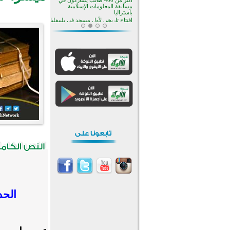
منطقة ريبوفسي تحتفل بميلاد
مسجد جديد في أجواء إيمانية مميزة
أكبر مشروع إسلامي في ريف
أستراليا يفتتح أبوابه بعد سنوات من
العمل والعطاء
القرآن والتربية في صدارة البرامج
الصيفية للمسلمين في بينزا
وساراتوف وموردوفيا هذا العام
اختتام الدورة التاسعة لمسابقة حفظ
وتلاوة القرآن الكريم في أزناكاييف
تيسليتش تختتم برنامجا تعليميا لتعزيز
القيم وبناء الشخصية للشباب
المسلمين
اختتام منافسات قرآنية متميزة في
بنغلاديش بمشاركة 3000 متسابق
أكثر من 400 طالب يشاركون في
مسابقة المعلومات الإسلامية
بأستراليا
الحد