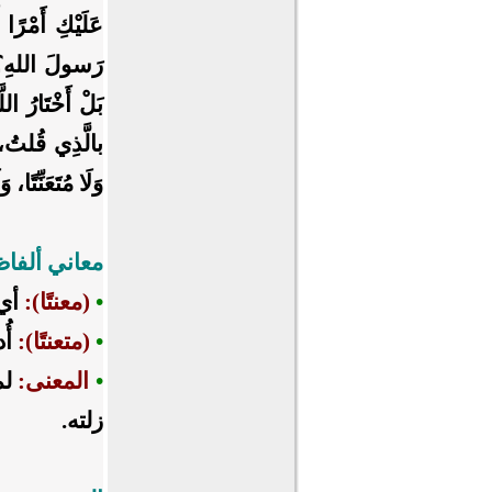
عَلَيْكِ أَمْرً
رَسولَ اللهِ؟ فَ
بَلْ أَخْتَارُ ال
بالَّذِي قُلتُ، قا
وَلَا مُتَعَنِّتًا، 
معاني ألفا
•
(معنتًا):
أي 
•
(متعنتًا):
أُ
•
المعنى:
لم
زلته.