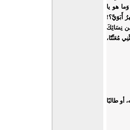
: وَما هو يا
ُ أَبَوَيَّ؟!
 مِن نِسَائِكَ
نِي مُعَنِّتًا،
أو طالبًا