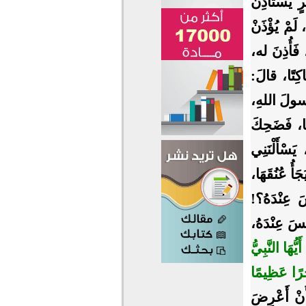
سْتَأْذِنُ
َمْ يُؤْذَنْ
 فَأُذِنَ له،
اكِتًا، قالَ:
َسولَ اللهِ،
هَا، فَضَحِكَ
سْأَلْنَنِي
َأُ عُنُقَهَا،
 عِنْدَهُ؟!
ْسَ عِنْدَهُ،
 أَيُّهَا النَّبِيُّ
جْرًا عَظِيمًا
ُ أَنْ أَعْرِضَ