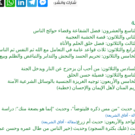
لتاسع والعشرون: فضل الشفاعة وقضاء حوائج الناس
ثاني والثلاثون: قصة الخشبة العجيبة
ثالث والثلاثون: فضل خلق الحلم والأناة
رابع والثلاثون: ثلاث قواعد عامة في التعامل مع الله ثم النفس ثم النا
خامس والثلاثون: تحريم الحسد والنجش والتدابر والتباغض والظلم وبي
لسادس والثلاثون: من أحب أن يزحزح عن النار ويدخل الجنة
تاسع والثلاثون: فضيلة حسن الخلق
خامس والأربعون: توجيه الغريزة الجنسية بالوسائل الشرعية الآمنة
يم المنان لأهل الإيمان والإحسان (خطبة)
ن حديث "من مس ذكره فليتوضأ"، وحديث "إنما هو بضعة منك": دراسة ح
لة - آفاق الشريعة)
واحد والأربعون: حديث أم زرع
(مقالة - آفاق الشريعة)
 (عليك بكثرة السجود) وحديث (خير الناس من طال عمره وحسن عمل