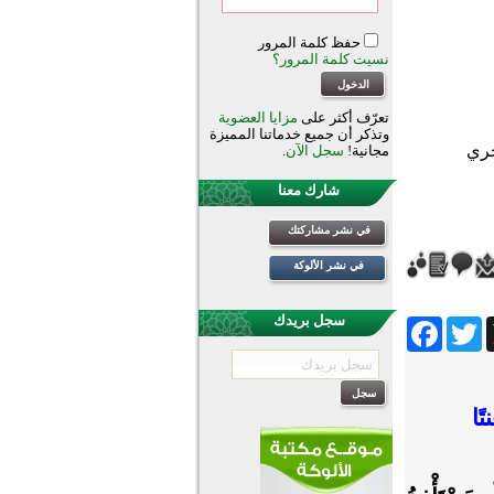
حفظ كلمة المرور
نسيت كلمة المرور؟
تعرّف أكثر على
مزايا العضوية
وتذكر أن جميع خدماتنا المميزة
مجانية!
سجل الآن
.
شارك معنا
في نشر مشاركتك
في نشر الألوكة
سجل بريدك
Facebook
Twitter
Wh
ًا