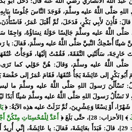
بد الله الأنصاري رضي الله عنه قال: دَخَلَ أَبُو بَكْرٍ يَ
هِ صَلَّى اللَّهُ عليه وسلَّمَ، فَوَجَدَ النَّاسَ جُلُوسًا ببَابِهِ، ل
الَ: فَأُذِنَ لأَبِي بَكْرٍ، فَدَخَلَ، ثُمَّ أَقْبَلَ عُمَرُ، فَاسْتَأْذَنَ،
َّ صَلَّى اللَّهُ عليه وسلَّمَ جَالِسًا حَوْلَهُ نِسَاؤُهُ، وَاجِمًا سَ
َنَّ شيئًا أُضْحِكُ النَّبيَّ صَلَّى اللَّهُ عليه وسلَّمَ، فَقالَ: يا ر
َ خَارِجَةَ، سَأَلَتْنِي النَّفَقَةَ، فَقُمْتُ إلَيْهَا، فَوَجَأْتُ عُنُقَ
َلَّى اللَّهُ عليه وسلَّمَ، وَقالَ: هُنَّ حَوْلِي كما تَرَى، يَ
امَ أَبُو بَكْرٍ إلى عَائِشَةَ يَجَأُ عُنُقَهَا، فَقَامَ عُمَرُ إلى حَفْصَةَ يَج
ُ: تَسْأَلْنَ رَسولَ اللهِ صَلَّى اللَّهُ عليه وسلَّمَ ما ليسَ
َهِ لا نَسْأَلُ رَسولَ اللهِ صَلَّى اللَّهُ عليه وسلَّمَ شيئًا أَبَدًا لي
نَّ شَهْرًا، أَوْ تِسْعًا وَعِشْرِينَ، ثُمَّ نَزَلَتْ عليه هذِه الآيَةُ: ﴿
يَا
َ
﴾ [الأحزاب: 28]، حتَّى بَلَغَ ﴿
أَعَدَّ لِلْمُحْسِنَاتِ مِنْكُنَّ أَ
﴾ [الأحزاب: 29]، قالَ: فَبَدَأَ بعَائِشَةَ، فَقالَ: يا عَائِشَةُ، إنِّي أُرِيد