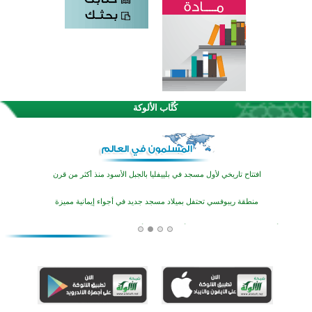
اختتام الدورة التاسعة لمسابقة حفظ وتلاوة القرآن الكريم في أزناكاييف
تيسليتش تختتم برنامجا تعليميا لتعزيز القيم وبناء الشخصية للشباب المسلمين
كُتَّاب الألوكة
اختتام منافسات قرآنية متميزة في بنغلاديش بمشاركة 3000 متسابق
أكثر من 400 طالب يشاركون في مسابقة المعلومات الإسلامية بأستراليا
افتتاح تاريخي لأول مسجد في بلييفليا بالجبل الأسود منذ أكثر من قرن
منطقة ريبوفسي تحتفل بميلاد مسجد جديد في أجواء إيمانية مميزة
أكبر مشروع إسلامي في ريف أستراليا يفتتح أبوابه بعد سنوات من العمل والعطاء
القرآن والتربية في صدارة البرامج الصيفية للمسلمين في بينزا وساراتوف وموردوفيا هذا العام
اختتام الدورة التاسعة لمسابقة حفظ وتلاوة القرآن الكريم في أزناكاييف
تيسليتش تختتم برنامجا تعليميا لتعزيز القيم وبناء الشخصية للشباب المسلمين