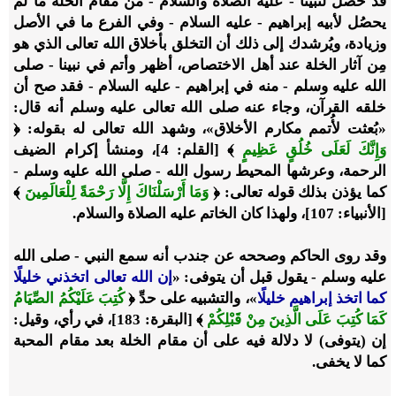
قد حصل لنبينا - عليه الصلاة والسلام - من مقام الخلة ما لم
يحصُل لأبيه إبراهيم - عليه السلام - وفي الفرع ما في الأصل
وزيادة، ويُرشدك إلى ذلك أن التخلق بأخلاق الله تعالى الذي هو
مِن آثار الخلة عند أهل الاختصاص، أظهر وأتم في نبينا - صلى
الله عليه وسلم - منه في إبراهيم - عليه السلام - فقد صح أن
خلقه القرآن، وجاء عنه صلى الله تعالى عليه وسلم أنه قال:
«بُعثت لأُتمم مكارم الأخلاق»، وشهد الله تعالى له بقوله: ﴿
وَإِنَّكَ لَعَلَى خُلُقٍ عَظِيمٍ
﴾ [القلم: 4]، ومنشأ إكرام الضيف
الرحمة، وعرشها المحيط رسول الله - صلى الله عليه وسلم -
كما يؤذن بذلك قوله تعالى: ﴿
وَمَا أَرْسَلْنَاكَ إِلَّا رَحْمَةً لِلْعَالَمِينَ
﴾
[الأنبياء: 107]، ولهذا كان الخاتم عليه الصلاة والسلام.
وقد روى الحاكم وصححه عن جندب أنه سمع النبي - صلى الله
عليه وسلم - يقول قبل أن يتوفى: «
إن الله تعالى اتخذني خليلًا
كما اتخذ إبراهيم خليلًا
»، والتشبيه على حدِّ ﴿
كُتِبَ عَلَيْكُمُ الصِّيَامُ
كَمَا كُتِبَ عَلَى الَّذِينَ مِنْ قَبْلِكُمْ
﴾ [البقرة: 183]، في رأي، وقيل:
إن (يتوفى) لا دلالة فيه على أن مقام الخلة بعد مقام المحبة
كما لا يخفى.