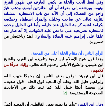
وفي لفظ الحب والخلة ما يكفي العارف في ظهور الفرق
بينهما، ويرشده إلى معرفة أن أي الدائرتين أوسع، وذهب غيرُ
واحدٍ من الفضلاء إلى أن الآية من باب الاستعارة التمثيلية
لتنزُّهه تعالى عن صاحب وخليل، والمراد اصطفاه وخصَّصه
بكرامة تُشبه كرامة الخليل عند خليله، وأما في الخليل وحده،
فاستعارة تصريحية على ما نص عليه الشهاب، إلا أنه صار بعد
علمًا على إبراهيم عليه الصلاة والسلام
)؛ ا.هـ؛ (باختصار من
تفسيره).
الرأي الثاني: أن مقام الخلة أعلى من المحبة
:
وهذا قول شيخ الإسلام ابن تيمية وتلميذه ابن القيم، والشيخ
ابن عثيمين، والشيخ الألباني رحمهم الله تعالى،
وإليك طرفًا من
كلامهم:
قال ابن تيمية: "وقول بعض الناس: إن محمدًا حبيب الله،
وإبراهيم خليل الله، وظنه أن المحبة فوق الخلة - قول ضعيف،
فإن محمدًا أيضًا خليل الله؛ كما ثبت ذلك في الأحاديث
الصحيحة المستفيضة"
[2]
.
وقال ابن القيم:
"وأما ما يظنه بعض الغالطين أن المحبة أكملُ