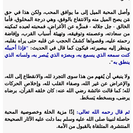
وأصل المحبة الميل إلى ما يوافق المحب، ولكن هذا في حق
مَن يصح الميل منه والانتفاع بالوفق، وهي درجة المخلوق، فأما
الخالق - جل جلاله - فمنزَّه عن الأغراض، فمحبته لعبده تَمكينه
من سعادته، وعصمته وتوفيقه، وتهيئة أسباب القرب، وإفاضة
رحمته عليه، وقصواها كشفُ الحجب عن قلبه حتى يراه بقلبه،
وينظر إليه ببصيرته، فيكون كما قال في الحديث:
"فإذا أحببتُه
كنت سمعه الذي يسمع به، وبصرَه الذي يُبصر به، ولسانه الذي
ينطق به
".
ولا ينبغي أن يُفهم من هذا سوى التجرد لله، والانقطاع إلى الله،
والإعراض عن غير الله، وصفاء القلب لله، وإخلاص الحركات
لله؛ كما قالت عائشة رضي الله عنه: كان خلقه القرآن، برضاه
يرضى، وبسخطه يَسخَط.
ثم قال رحمه الله تعالى:
إذًا مزية الخلة وخصوصية المحبة
حاصلة لنبينا صلى الله عليه وسلم بما دلت عليه الآثار الصحيحة
المنتشرة، المتلقاة بالقبول من الأمة.