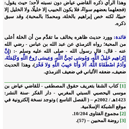
وهذا الرأي ذكره القاضي عياض دون نسبته لأحد؛ حيث يقول:
(فجعلهما بعضهم سواءً، فلا يكون الحبيب إلا خليلًا، ولا الخليل إلا
حبيبًا، لكنه خص إبراهيم بالخلة، ومحمدًا بالمحبة)، وقد سبق
ذكره.
فائدة:
وورد حديث ظاهره يخالف ما تقدَّم من أن الخلة أعلى
من المحبة؛ رواه الترمذي عن عبد الله بن عباس - رضي الله
عنه - قال: قال رسول الله - صلى الله عليه وسلم -: (
إِنَّ
إِبْرَاهِيم خَلِيلُ اللَّهِ، وَمُوسَى نَجِيُّ اللَّهِ، وَعِيسَى رُوحُ اللَّهِ وَكَلِمَتُهُ،
وَآدَمُ اصْطَفَاهُ اللَّهُ، أَلا وَأَنَا حَبِيبُ اللَّهِ وَلا فَخْرَ
)، وهذا الحديث
ضعيف، ضعفه الألباني في ضعيف الترمذي.
[1]
كتاب الشفا بتعريف حقوق المصطفى - للقاضي عياض بن
موسى اليحصبي السبتي المغربي - دار الفكر -سنة النشر:
1423هـ / 2002م – ( الفصل التاسع ) وتوجد نسخة إلكترونية في
موقع الشبكة الإسلامية.
[2]
مجموع الفتاوى 10/204.
[3]
روضة المحبين – (57).