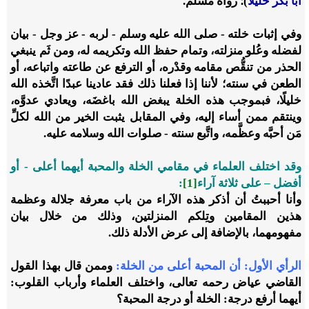
أبا بكر خليلًا
)؛ رواه مسلم.
وفي إثبات خلته - صلى الله عليه وسلم - لربه - عز وجل - بيان
لفضله وعُلو منزلته، وتمام حفظ الله وتكريمه له، ومن ثَم ينبغي
الحذر من تنقُّص مقامه وقدْره، أو الترفع عن طاعته واتباعه، أو
الطعن في سنته؛ لأننا إذا فعلنا ذلك فقد عادينا عبدًا اتَّخذه الله
خليلًا، فبموجب هذه الخلة يبغض الله باغضَه، ويعادي عدوَّه،
وينتقم ممن أساء إليه، وفي المقابل يثبت الخير من الله لكلِّ
مَن أحبَّه وعظَّمه، واتَّبع سنته - صلوات الله وسلامه عليه.
وقد اختلف العلماء في مقامي الخلة والمحبة أيهما أعلى - أو
أفضل – على ثلاثة آراء
[1]
:
وأنا أحببتُ أن أذكر هذه الآراء من باب معرفة جلالة وعظمة
هذين المقامين وتِلكم المنزلتين، وذلك من خلال بيان
مفهومهما، بالإضافة إلى عرض الأدلة ذلك.
الرأي الأول: أن المحبة أعلى من الخلة
:
وممن قال بهذا القول
القاضي عياض رحمه تعالى، واختلف العلماء وأرباب القلوب:
أيهما أرفع درجة: الخلة أو درجة المحبة؟