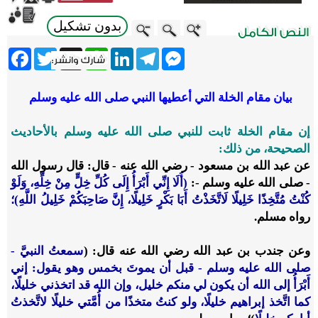
بدون تشكيل
ebook
Twitter
WhatsApp
X
LinkedIn
Telegram
Messenger
بيان مقام الخلة التي أعطيها النبي صلى الله عليه وسلم
إن مقام الخلة ثابت للنبي صلى الله عليه وسلم بالأحاديث
الصحيحة، من ذلك:
عن عبد الله بن مسعود - رضي الله عنه - قال: قال رسول الله
- صلى الله عليه وسلم -:
(أَلَا إِنِّي أَبْرَأُ إِلَى كُلِّ خِلٍّ مِنْ خِلِّهِ، وَلَوْ
كُنْتُ مُتَّخِذًا خَلِيلًا لَاتَّخَذْتُ أَبَا بَكْرٍ خَلِيلًا، إِنَّ صَاحِبَكُمْ خَلِيلُ اللَّهِ)؛
رواه مسلم.
وعن جندب بن عبد الله رضي الله عنه قال: (
سمعتُ النبيَّ -
صلى الله عليه وسلم - قبل أن يموتَ بخمس وهو يقول: إني
أَبْرَأُ إلى الله أن يكون لي منكم خليل، وإن الله قد اتخذني خليلًا،
كما اتَّخذ إبراهيم خليلًا، ولو كنتُ متخذًا من أُمَّتي خليلًا لاتَّخذتُ