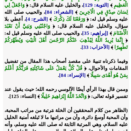
الْعَظِيمِ
﴾
[التوبة: 129]
،
والخليل عليه السلام قال:
﴿
وَاجْعَلْ لِي
لِسَانَ صِدْقٍ فِي الْآخِرِينَ
﴾
[الشعراء: 84]
، والحبيب صلى الله
عليه وسلم قيل له:
﴿
وَرَفَعْنَا لَكَ ذِكْرَكَ
﴾
[الشرح: 4]
، أعطي بلا
سؤال، والخليل عليه السلام قال:
﴿
وَاجْنُبْنِي وَبَنِيَّ أَنْ نَعْبُدَ
الْأَصْنَامَ
﴾
[إبراهيم: 35]
، والحبيب صلى الله عليه وسلم قيل له:
﴿
إِنَّمَا يُرِيدُ اللَّهُ لِيُذْهِبَ عَنْكُمُ الرِّجْسَ أَهْلَ الْبَيْتِ وَيُطَهِّرَكُمْ
تَطْهِيرًا
﴾
[الأحزاب: 33]
.
وفيما ذكرناه تنبيهٌ على مقصد أصحاب هذا المقال من تفضيل
المقامات والأحوال،
﴿
قُلْ كُلٌّ يَعْمَلُ عَلَى شَاكِلَتِهِ فَرَبُّكُمْ أَعْلَمُ
بِمَنْ هُوَ أَهْدَى سَبِيلًا
﴾
[الإسراء: 84]
.
وممن قال بهذا الرأي أيضًا الآلوسي رحمه الله؛ حيث يقول عند
تفسير قوله تعالى: ﴿
وَاتَّخَذَ اللَّهُ إِبْرَاهِيمَ خَلِيلًا
﴾ [النساء: 125].
(الظاهر من كلام المحققين أن الخلة مَرتبة من مراتب المحبة،
وأن المحبة أوسعُ دائرة، وأن من مراتبها ما لا تَبلغه أمنية الخليل
عليه السلام، وهي المرتبة الثابتة له صلى الله عليه وسلم، وأنه