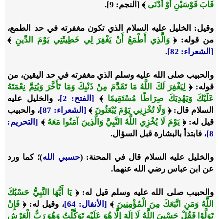
قَابَ قَوْسَيْنِ أَوْ أَدْنَى
﴾ [النجم: 9].
وقيل: الخليل عليه السلام الذي تكون مغفرته في حد الطمع،
من قوله:
﴿
وَالَّذِي أَطْمَعُ أَنْ يَغْفِرَ لِي خَطِيئَتِي يَوْمَ الدِّينِ
﴾
[الشعراء: 82]
.
والحبيب صلى الله عليه وسلم الذي مغفرته في حد اليقين، من
قوله:
﴿
لِيَغْفِرَ لَكَ اللَّهُ مَا تَقَدَّمَ مِنْ ذَنْبِكَ وَمَا تَأَخَّرَ وَيُتِمَّ نِعْمَتَهُ
عَلَيْكَ وَيَهْدِيَكَ صِرَاطًا مُسْتَقِيمًا
﴾
[الفتح: 2]
، والخليل عليه
السلام قال:
﴿
وَلَا تُخْزِنِي يَوْمَ يُبْعَثُونَ
﴾
[الشعراء: 87]
، والحبيب
قيل له:
﴿
يَوْمَ لَا يُخْزِي اللَّهُ النَّبِيَّ وَالَّذِينَ آمَنُوا مَعَهُ
﴾
[التحريم:
8]
، فابتدأ بالبشارة قبل السؤال.
والخليل عليه السلام قال في المحنة: (
حسبي الله
)؛ كما ورد
عن ابن عباس رضي الله عنهما.
والحبيب صلى الله عليه وسلم قيل له:
﴿
يَا أَيُّهَا النَّبِيُّ حَسْبُكَ
اللَّهُ وَمَنِ اتَّبَعَكَ مِنَ الْمُؤْمِنِينَ
﴾
[الأنفال: 64]
، وقيل له:
﴿
فَإِنْ
تَوَلَّوْا فَقُلْ حَسْبِيَ اللَّهُ لَا إِلَهَ إِلَّا هُوَ عَلَيْهِ تَوَكَّلْتُ وَهُوَ رَبُّ الْعَرْشِ