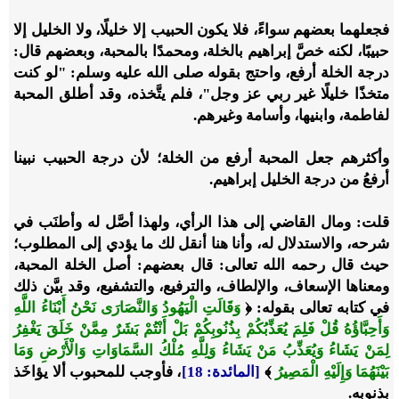
فجعلهما بعضهم سواءً، فلا يكون الحبيب إلا خليلًا، ولا الخليل إلا
حبيبًا، لكنه خصَّ إبراهيم بالخلة، ومحمدًا بالمحبة، وبعضهم قال:
درجة الخلة أرفع، واحتج بقوله صلى الله عليه وسلم: "لو كنت
متخذًا خليلًا غير ربي عز وجل"، فلم يتَّخذه، وقد أطلق المحبة
لفاطمة، وابنيها، وأسامة وغيرهم.
وأكثرهم جعل المحبة أرفع من الخلة؛ لأن درجة الحبيب نبينا
أرفعُ من درجة الخليل إبراهيم.
قلت: ومال القاضي إلى هذا الرأي، ولهذا أصَّل له وأطنَب في
شرحه، والاستدلال له، وأنا هنا أنقل لك ما يؤدي إلى المطلوب؛
حيث قال رحمه الله تعالى: قال بعضهم: أصل الخلة المحبة،
ومعناها الإسعاف، والإلطاف، والترفيع، والتشفيع، وقد بيَّن ذلك
في كتابه تعالى بقوله:
﴿
وَقَالَتِ الْيَهُودُ وَالنَّصَارَى نَحْنُ أَبْنَاءُ اللَّهِ
وَأَحِبَّاؤُهُ قُلْ فَلِمَ يُعَذِّبُكُمْ بِذُنُوبِكُمْ بَلْ أَنْتُمْ بَشَرٌ مِمَّنْ خَلَقَ يَغْفِرُ
لِمَنْ يَشَاءُ وَيُعَذِّبُ مَنْ يَشَاءُ وَلِلَّهِ مُلْكُ السَّمَاوَاتِ وَالْأَرْضِ وَمَا
بَيْنَهُمَا وَإِلَيْهِ الْمَصِيرُ
﴾
[المائدة: 18]
، فأوجب للمحبوب ألا يؤاخَذ
بذنوبه.