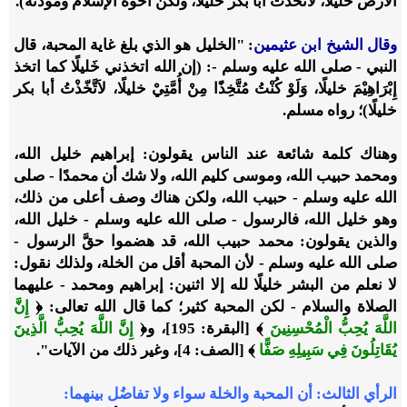
الأرض خليلًا، لاتخذت أبا بكر خليلًا، ولكن أُخوة الإسلام ومودته).
وقال الشيخ ابن عثيمين
: "الخليل هو الذي بلغ غاية المحبة، قال
النبي - صلى الله عليه وسلم -: (إن الله اتخذني خَليلًا كما اتخذ
إِبْرَاهِيْمَ خليلًا، وَلَوْ كُنْتُ مُتَّخِذًَا مِنْ أُمَّتِيْ خليلًا، لاَتَّخّذْتُ أبا بكر
خليلًا)؛ رواه مسلم.
وهناك كلمة شائعة عند الناس يقولون: إبراهيم خليل الله،
ومحمد حبيب الله، وموسى كليم الله، ولا شك أن محمدًا - صلى
الله عليه وسلم - حبيب الله، ولكن هناك وصف أعلى من ذلك،
وهو خليل الله، فالرسول - صلى الله عليه وسلم - خليل الله،
والذين يقولون: محمد حبيب الله، قد هضموا حقَّ الرسول -
صلى الله عليه وسلم - لأن المحبة أقل من الخلة، ولذلك نقول:
لا نعلم من البشر خليلًا لله إلا اثنين: إبراهيم ومحمد - عليهما
الصلاة والسلام - لكن المحبة كثير؛ كما قال الله تعالى: ﴿
إِنَّ
اللَّهَ يُحِبُّ الْمُحْسِنِينَ
﴾ [البقرة: 195]، و﴿
إِنَّ اللَّهَ يُحِبُّ الَّذِينَ
يُقَاتِلُونَ فِي سَبِيلِهِ صَفًّا
﴾ [الصف: 4]، وغير ذلك من الآيات".
الرأي الثالث: أن المحبة والخلة سواء ولا تفاضُل بينهما: