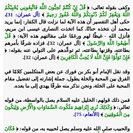
وكفى بقوله تعالى:
﴿
قُلْ إِنْ كُنْتُمْ تُحِبُّونَ اللَّهَ فَاتَّبِعُونِي يُحْبِبْكُمُ
اللَّهُ وَيَغْفِرْ لَكُمْ ذُنُوبَكُمْ وَاللَّهُ غَفُورٌ رَحِيمٌ
﴾
[آل عمران: 31]
،
حكى أهل التفسير أن هذه الآية لما نزلت قال الكفار: إنما يريد
محمد أن نتخذه حنانًا، كما اتخذت النصارى عيسى ابن مريم،
فأنزل الله - غيظًا لهم ورغمًا على مقالتهم هذه الآية: ﴿
قُلْ
أَطِيعُوا اللَّهَ وَالرَّسُولَ
﴾ [آل عمران: 32]، فزاده شرفًا بأمرهم
بطاعته، وقرَنها بطاعته، ثم توعَّدهم على التولي عنه بقوله: ﴿
فَإِنْ تَوَلَّوْا فَإِنَّ اللَّهَ لَا يُحِبُّ الْكَافِرِينَ
﴾ [آل عمران: 32].
وقد نقل الإمام أبو بكر بن فورك عن بعض المتكلمين كلامًا في
الفرق بين المحبة والخلة يطول، جملة إشارته إلى تفضيل مقام
المحبة على الخلة، ونحن نذكر منه طرفًا يهدي إلى ما بعده.
فمن ذلك قولهم: الخليل عليه السلام يصل بالواسطة، من قوله
تعالى:
﴿
وَكَذَلِكَ نُرِي إِبْرَاهِيمَ مَلَكُوتَ السَّمَاوَاتِ وَالْأَرْضِ وَلِيَكُونَ
مِنَ الْمُوقِنِينَ
﴾
[الأنعام: 75]
.
والحبيب صلى الله عليه وسلم يصل لحبيبه به، من قوله: ﴿
فَكَانَ