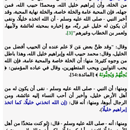
من الخلة، وأن إبراهيم خليل الله، ومحمدًا حبيب الله، فمن
جهله، فإن المحبة عامة والخلة خاصة، والخلة نهاية المحبة، وقد
أخبر النبي - صلى الله عليه وسلم - أن الله اتخذه خليلًا، ونفى
أن يكون له خليل غير ربِّه، مع إخباره بمحبته لعائشة ولأبيها،
ولعمر بن الخطاب وغيرهم"
[3]
.
وقال: "وقد ظنَّ بعض مَن لا علم عنده أن الحبيب أفضل من
الخليل، وقال: محمد حبيب الله وإبراهيم خليل الله، وهذا باطل
من وجوه كثيرة؛ منها: أن الخلة خاصة والمحبة عامة، فإن الله
يحب التوابين ويحب المتطهرين، وقال في عباده المؤمنين: ﴿
يُحِبُّهُمْ وَيُحِبُّونَهُ
﴾ [المائدة:54].
ومنها: أن النبي - صلى الله عليه وسلم - نفى أن يكون له من
أهل الأرض خليل، وأخبر أن أحب النساء إليه عائشة، ومن
الرجال أبوها، ومنها: أنه قال:
(إن الله اتخذني خليلًا، كما اتخذ
إبراهيم خليلًا
).
ومنها: أنه - صلى الله عليه وسلم - قال: (لو كنت متخذًا من أهل